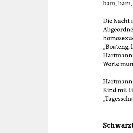
bam, bam,
Die Nacht 
Abgeordnet
homosexuel
„Boateng, 
Hartmann, 
Worte mund
Hartmann r
Kind mit L
„Tagesschau
Schwarzt