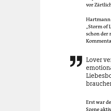
vor Zärtlic
Hartmann w
„Storm of L
schon der 
Kommentars
Lover ve

emotion
Liebesbo
brauche
Erst war d
Szene aktiv