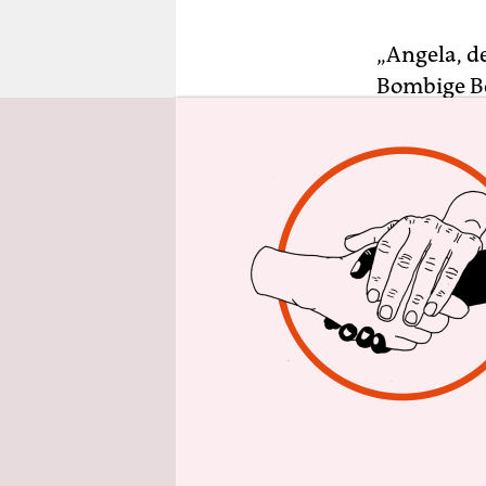
epaper login
„Angela, de
Bombige Bo
Schnecke.“
auf die „E
schießen a
Kalaschni
Hartmann w
Schluck sch
von Angela
genommen h
gesehen, a