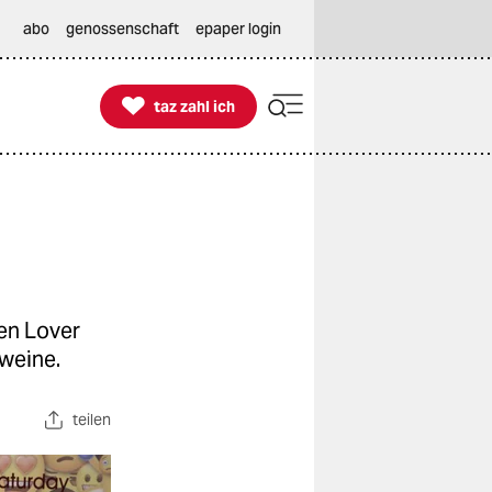
abo
genossenschaft
epaper login

taz zahl ich
taz zahl ich
en Lover
hweine.
teilen