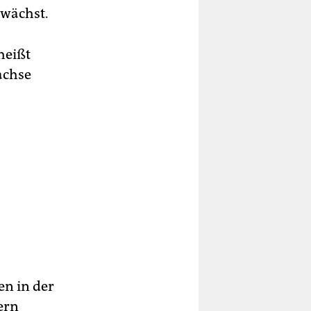
 wächst.
heißt
achse
n in der
ern