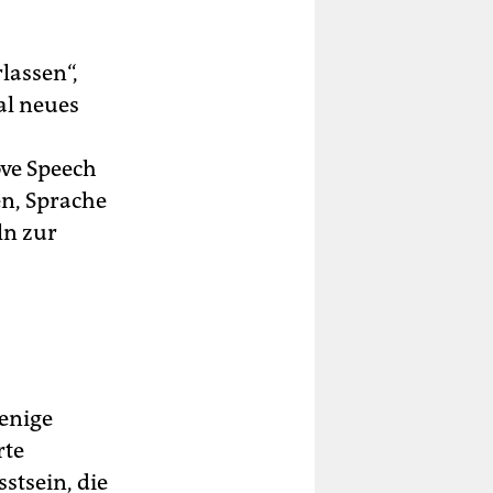
lassen“,
al neues
ve Speech
en, Sprache
ln zur
wenige
rte
tsein, die