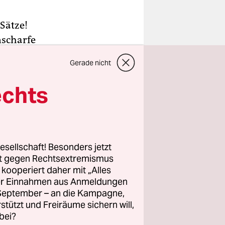
 Sätze!
nscharfe
 Hartmann
Gerade nicht
zeichen
einer
echts
nen
s er jedes
esellschaft! Besonders jetzt
. Genau
rt gegen Rechtsextremismus
z kooperiert daher mit „Alles
 gar nicht
ller Einnahmen aus Anmeldungen
. September – an die Kampagne,
rstützt und Freiräume sichern will,
bei?