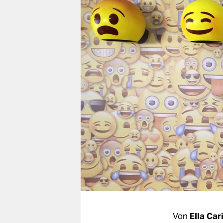
berlin
nord
wahrheit
verlag
verlag
veranstaltungen
shop
fragen & hilfe
unterstützen
abo
genossenschaft
Von
Ella Ca