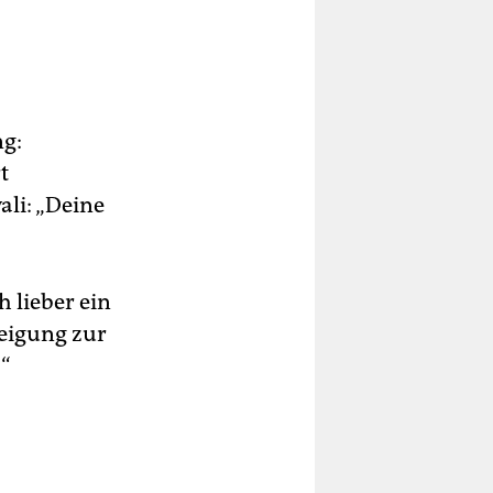
ng:
t
li: „Deine
 lieber ein
neigung zur
.“