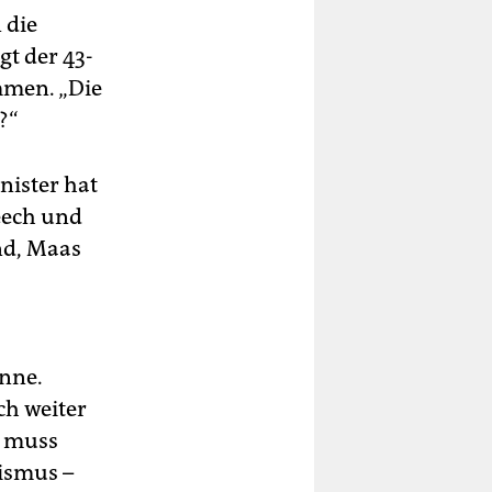
 die
gt der 43-
mmen. „Die
?“
nister hat
eech und
nd, Maas
inne.
ch weiter
n muss
vismus –