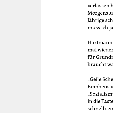
verlassen h
Morgenstund
Jährige sc
muss ich j
Hartmanns 
mal wieder
für Grundr
braucht wä
„Geile Sch
Bombensach
„Sozialism
in die Tas
schnell se