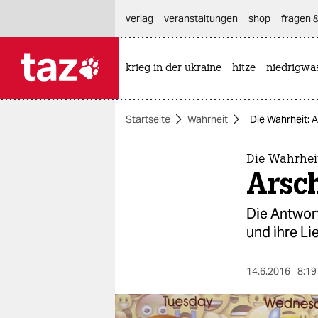
hautnavigation anspringen
hauptinhalt anspringen
footer anspringen
verlag
veranstaltungen
shop
fragen &
krieg in der ukraine
hitze
niedrigwa

taz zahl ich
taz zahl ich
Startseite
Wahrheit
Die Wahrheit: 
themen
politik
Die Wahrhei
Arsch
öko
Die Antwor
gesellschaft
und ihre Li
kultur
14.6.2016
8:19
sport