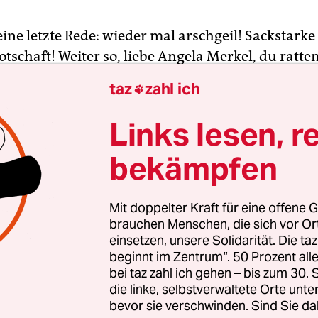
ine letzte Rede: wieder mal arschgeil! Sackstarke
tschaft! Weiter so, liebe Angela Merkel, du ratte
 Kaum hat er den Text getippt, drückt Matthias
taz
zahl ich

ins“ und auf die „Pfeil-nach-oben-Taste“: Ausrufe
uf seinen Computerbildschirm wie Patronen aus 
Links lesen, r
kow – bam, bam, bam, bam, bam.
bekämpfen
ischt sich den Schweiß von der Stirn, nimmt ei
warzen Tee, atmet kurz durch. Es ist nicht so, das
Mit doppelter Kraft für eine offene G
 Merkels Worten wirklich unterschreiben würde
brauchen Menschen, die sich vor O
einsetzen, unsere Solidarität. Die ta
at er die jüngste Bundestagsrede der Kanzlerin
beginnt im Zentrum“. 50 Prozent a
ber es muss sein.
bei taz zahl ich gehen – bis zum 30
die linke, selbstverwaltete Orte unte
bevor sie verschwinden. Sind Sie da