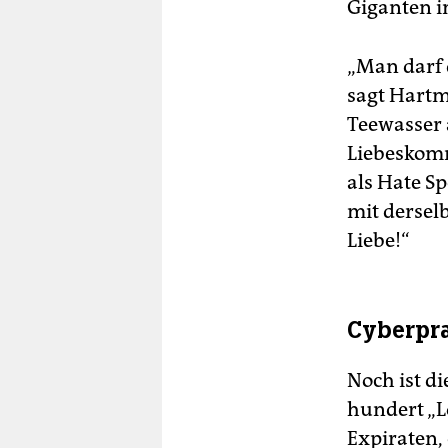
Giganten i
„Man darf 
sagt Hartm
Teewasser
Liebeskomm
als Hate S
mit dersel
Liebe!“
Cyberpra
Noch ist d
hundert „L
Expiraten,