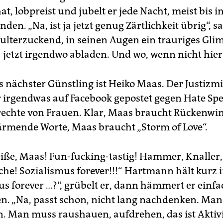
at, lobpreist und jubelt er jede Nacht, meist bis in
en. „Na, ist ja jetzt genug Zärtlichkeit übrig“, sa
hulterzuckend, in seinen Augen ein trauriges Gli
a jetzt irgendwo abladen. Und wo, wenn nicht hier
nächster Günstling ist Heiko Maas. Der Justizmi
 irgendwas auf Facebook gepostet gegen Hate Sp
echte von Frauen. Klar, Maas braucht Rückenwi
rmende Worte, Maas braucht „Storm of Love“.
eiße, Maas! Fun-fucking-tastig! Hammer, Knaller,
e! Sozialismus forever!!!“ Hartmann hält kurz 
us forever …?“, grübelt er, dann hämmert er einfa
ten. „Na, passt schon, nicht lang nachdenken. Ma
in. Man muss raushauen, aufdrehen, das ist Akti