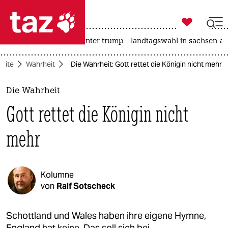

taz zahl ich
nahost-konflikt
usa unter trump
landtagswahl in sachsen-an

taz zahl ich
seite
Wahrheit
Die Wahrheit: Gott rettet die Königin nicht mehr
taz zahl ich
themen
Die Wahrheit
Gott rettet die Königin nicht
politik
mehr
öko
gesellschaft
Kolumne
kultur
von
Ralf Sotscheck
sport
Schottland und Wales haben ihre eigene Hymne,
England hat keine. Das soll sich bei