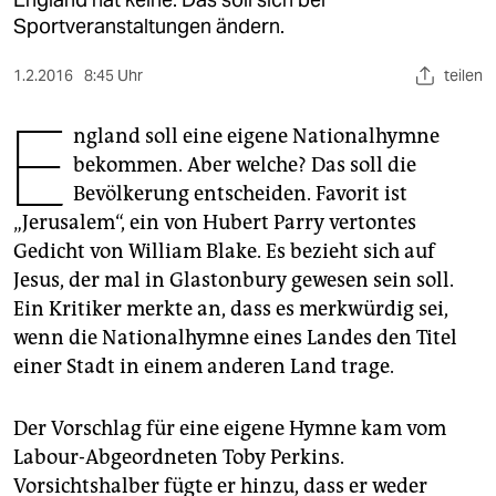
berlin
Sportveranstaltungen ändern.
nord
1.2.2016
8:45 Uhr
teilen
wahrheit
E
ngland soll eine eigene Nationalhymne
verlag
bekommen. Aber welche? Das soll die
Bevölkerung entscheiden. Favorit ist
verlag
„Jerusalem“, ein von Hubert Parry vertontes
veranstaltungen
Gedicht von William Blake. Es bezieht sich auf
Jesus, der mal in Glastonbury gewesen sein soll.
shop
Ein Kritiker merkte an, dass es merkwürdig sei,
fragen & hilfe
wenn die Nationalhymne eines Landes den Titel
einer Stadt in einem anderen Land trage.
unterstützen
abo
Der Vorschlag für eine eigene Hymne kam vom
Labour-Abgeordneten Toby Perkins.
genossenschaft
Vorsichtshalber fügte er hinzu, dass er weder