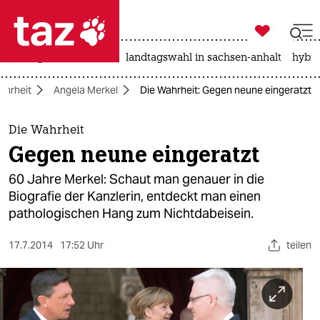

taz zahl ich
niedrigwasser
rente
landtagswahl in sachsen-anhalt
hybri

taz zahl ich
ahrheit
Angela Merkel
Die Wahrheit: Gegen neune eingeratzt
taz zahl ich
themen
Die Wahrheit
Gegen neune eingeratzt
politik
60 Jahre Merkel: Schaut man genauer in die
öko
Biografie der Kanzlerin, entdeckt man einen
pathologischen Hang zum Nichtdabeisein.
gesellschaft
17.7.2014
17:52 Uhr
teilen
kultur
sport