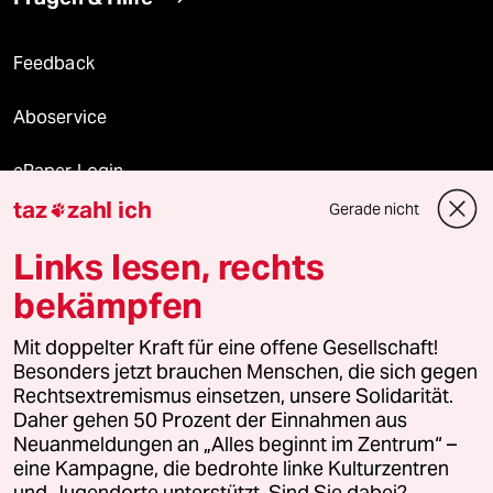
Feedback
Aboservice
ePaper Login
taz
zahl ich
Gerade nicht

Downloads für Abonnierende
Links lesen, rechts
bekämpfen
© 2026 taz Verlags und Vertriebs GmbH
Alle Rechte vorbehalten. Bei rechtlichen Fragen oder für Genehmigungen
Mit doppelter Kraft für eine offene Gesellschaft!
wenden Sie sich bitte an
lizenzen@taz.de
Besonders jetzt brauchen Menschen, die sich gegen
Rechtsextremismus einsetzen, unsere Solidarität.
Daher gehen 50 Prozent der Einnahmen aus
Feedback
Redaktionsstatut
Kommune-Richtlinien
KI-
Neuanmeldungen an „Alles beginnt im Zentrum“ –
eine Kampagne, die bedrohte linke Kulturzentren
Leitlinie
Informant
Datenschutz
Impressum
AGB