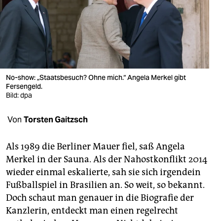
berlin
nord
wahrheit
verlag
No-show: „Staatsbesuch? Ohne mich.“ Angela Merkel gibt
verlag
Fersengeld.
Bild: dpa
veranstaltungen
Von
Torsten Gaitzsch
shop
fragen & hilfe
Als 1989 die Berliner Mauer fiel, saß Angela
Merkel in der Sauna. Als der Nahostkonflikt 2014
unterstützen
wieder einmal eskalierte, sah sie sich irgendein
abo
Fußballspiel in Brasilien an. So weit, so bekannt.
Doch schaut man genauer in die Biografie der
genossenschaft
Kanzlerin, entdeckt man einen regelrecht