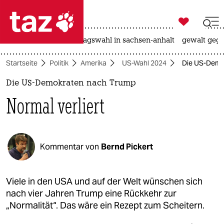

taz zahl ich
nahost-konflikt
landtagswahl in sachsen-anhalt
gewalt gege

taz zahl ich
Startseite
Politik
Amerika
US-Wahl 2024
Die US-Demok
taz zahl ich
Die US-Demokraten nach Trump
themen
Normal verliert
politik
öko
Kommentar von
Bernd Pickert
gesellschaft
kultur
Viele in den USA und auf der Welt wünschen sich
nach vier Jahren Trump eine Rückkehr zur
sport
„Normalität“. Das wäre ein Rezept zum Scheitern.