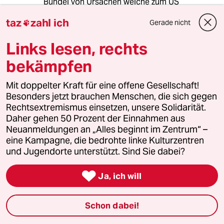
Bündel von Ursachen welche zum US
amerikanischen Disaster geführt haben. Allein
taz
zahl ich
Gerade nicht
fortschrittliche Politik zu gestalten wird nicht

reichen den Konflikt oder die
Links lesen, rechts
Divergenz/Spaltung zu überwinden.
bekämpfen
Tom Berger
TB
Mit doppelter Kraft für eine offene Gesellschaft!
Besonders jetzt brauchen Menschen, die sich gegen
03.12.2020
,
11:58 Uhr
Rechtsextremismus einsetzen, unsere Solidarität.
Biden war eigentlich der ideale Kandidat und
Daher gehen 50 Prozent der Einnahmen aus
er wurde von den Amerikanern sicher nicht
Neuanmeldungen an „Alles beginnt im Zentrum“ –
gewählt, um die Trump-Verrücktheiten gegen
eine Kampagne, die bedrohte linke Kulturzentren
Experimente linker Idealisten zu ersetzen,
und Jugendorte unterstützt. Sind Sie dabei?
sondern um vernünftige, maßvolle, realistische
Politik zu betreiben, also "langweilige" normale

Ja, ich will
Politik. Politik ist ja auch kein Show-Business,
das man nach dem Unterhaltungsgrad messen
sollte, Das gab es jetzt lang genug.
Schon dabei!