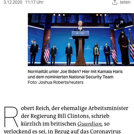
berlin
3.12.2020
11:17 Uhr
teilen
nord
wahrheit
verlag
verlag
veranstaltungen
Normalität unter Joe Biden? Hier mit Kamala Haris
shop
und dem nominierten National Security Team
Foto: Joshua Roberts/reuters
fragen & hilfe
unterstützen
R
obert Reich, der ehemalige Arbeitsminister
abo
der Regierung Bill Clintons, schrieb
genossenschaft
kürzlich im britischen
Guardian
,
so
verlockend es sei, in Bezug auf das Coronavirus