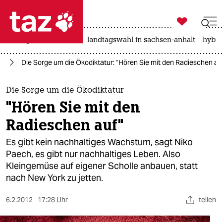

taz zahl ich
niedrigwasser
rente
landtagswahl in sachsen-anhalt
hybri

taz zahl ich
n“
Die Sorge um die Ökodiktatur: "Hören Sie mit den Radieschen au
taz zahl ich
themen
Die Sorge um die Ökodiktatur
"Hören Sie mit den
politik
Radieschen auf"
öko
Es gibt kein nachhaltiges Wachstum, sagt Niko
Paech, es gibt nur nachhaltiges Leben. Also
gesellschaft
Kleingemüse auf eigener Scholle anbauen, statt
nach New York zu jetten.
kultur
sport
6.2.2012
17:28 Uhr
teilen