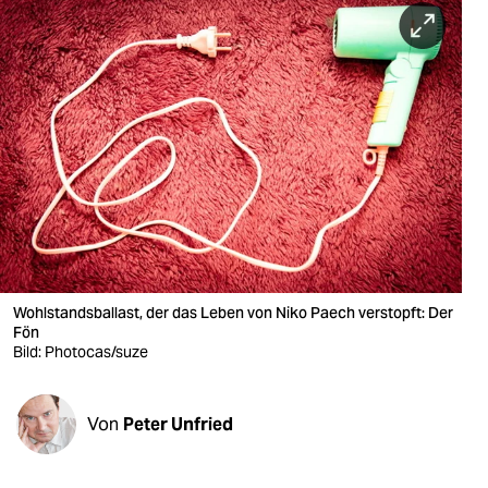
berlin
nord
wahrheit
verlag
verlag
veranstaltungen
shop
Wohlstandsballast, der das Leben von Niko Paech verstopft: Der
fragen & hilfe
Fön
Bild: Photocas/suze
unterstützen
abo
Von
Peter Unfried
genossenschaft