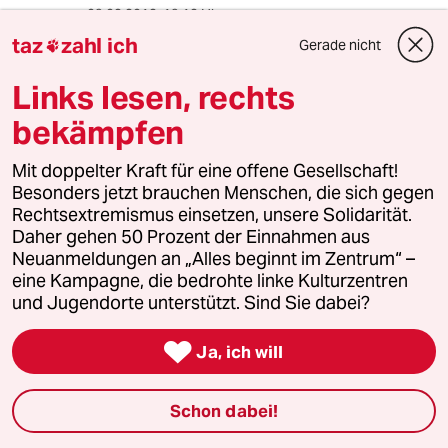
09.02.2012
,
19:12 Uhr
taz
zahl ich
Ich bin durchaus bereit über eine
Gerade nicht

Postwachstumslogik den Ausgang aus einigen
Sackgassen der Moderne nachjzudenken und
Links lesen, rechts
offen zu diskutieren. Aber ich bin in keiner
bekämpfen
Weise bereit, an der ungeheuerlichen
Umdeutung des Freiheitsversprechens der
Mit doppelter Kraft für eine offene Gesellschaft!
Moderne, wie es leider zu einer
Besonders jetzt brauchen Menschen, die sich gegen
Modeerscheinung in Teilen der (öko)kritischen
Rechtsextremismus einsetzen, unsere Solidarität.
Szene geworden ist, mituzarbeiten.
Daher gehen 50 Prozent der Einnahmen aus
Neuanmeldungen an „Alles beginnt im Zentrum“ –
eine Kampagne, die bedrohte linke Kulturzentren
futurista
F
und Jugendorte unterstützt. Sind Sie dabei?
09.02.2012
,
19:09 Uhr

Dieses Interview ist sehr gut - nach dem
Ja, ich will
ermüdenden Nachhaltigkeitsdiskurs, den ich
berufsbedingt seit mehr als 20 Jahren ertragen
Schon dabei!
muss, ohne den Figuren in den vorderen
Reihen über den Weg zu trauen. Ich werde jetzt