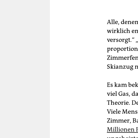
Alle, denen
wirklich e
versorgt.“
proportion
Zimmerfens
Skianzug n
Es kam bek
viel Gas, 
Theorie. D
Viele Mens
Zimmer, Ba
Millionen 