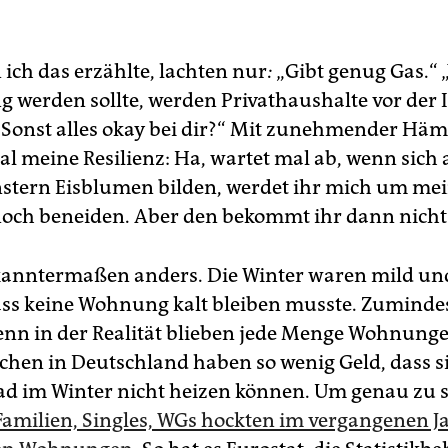
 ich das erzählte, lachten nur
:
„Gibt genug Gas.“ 
ng werden sollte, werden Privathaushalte vor der 
 „Sonst alles okay bei dir?“ Mit zunehmender Hä
al meine Resilienz: Ha, wartet mal ab, wenn sich
tern Eisblumen bilden, werdet ihr mich um me
och beneiden. Aber den bekommt ihr dann nicht
anntermaßen anders. Die Winter waren mild und
dass keine Wohnung kalt bleiben musste. Zumindes
enn in der Realität blieben jede Menge Wohnunge
chen in Deutschland haben so wenig Geld, dass s
d im Winter nicht heizen können. Um genau zu s
Familien, Singles, WGs hockten im vergangenen Ja