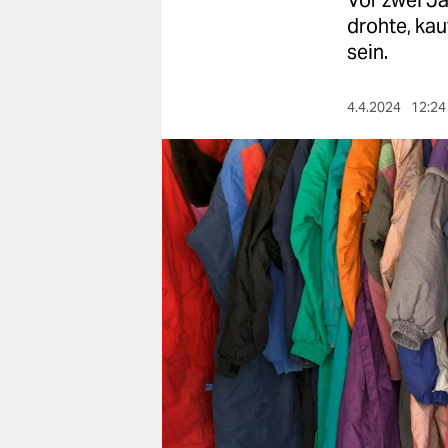
Vor zwei Ja
berlin
drohte, kau
nord
sein.
wahrheit
4.4.2024
12:24
verlag
verlag
veranstaltungen
shop
fragen & hilfe
unterstützen
abo
genossenschaft