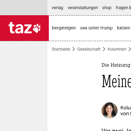
hautnavigation anspringen
hauptinhalt anspringen
footer anspringen
verlag
veranstaltungen
shop
fragen &
bergsteigen
usa unter trump
katzen

taz zahl ich
taz zahl ich
Startseite
Gesellschaft
Kolumnen
themen
politik
Die Heizung 
Meine
öko
gesellschaft
kultur
Kol
von
sport