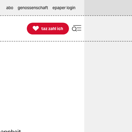
abo
genossenschaft
epaper login

taz zahl ich
taz zahl ich