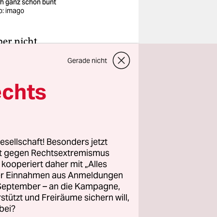
h ganz schön bunt
o: imago
er nicht,
b gekommen
Gerade nicht
te noch nie
nicht mehr
echts
ilden
nd Schnee
esellschaft! Besonders jetzt
rt gegen Rechtsextremismus
en
z kooperiert daher mit „Alles
überfiel
ller Einnahmen aus Anmeldungen
er Monate
. September – an die Kampagne,
lt bleiben
rstützt und Freiräume sichern will,
bei?
chon, wenn