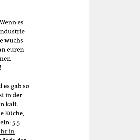
„Wenn es
Industrie
me wuchs
 an euren
inen
!
 es gab so
t in der
n kalt.
ie Küche,
ein:
5,5
hr in