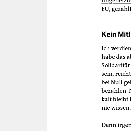
ungeheizt
EU, gezählt
Kein Mitl
Ich verdie
habe das a
Solidarität
sein, reic
bei Null ge
bezahlen. N
kalt bleib
nie wissen.
Denn irgen