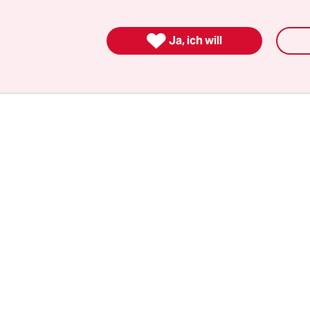
meter unter die 20-Grad-Marke rutscht. Bibber
Albtraum. Also rein ins Netz, bisschen gegoogelt,

Ja, ich will
blau, mit Kapuze, Handschuhe dabei. Keine 10 Min
nnte kommen.