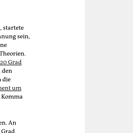
 startete
ohnung sein,
ine
 Theorien.
 20 Grad
n den
 die
ment um
ull Komma
ren. An
4 Grad