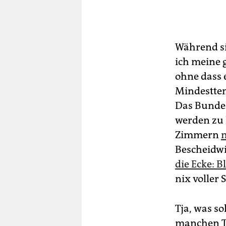
Während si
ich meine g
ohne dass 
Mindesttem
Das Bunde
werden zu 
Zimmern
Bescheidw
die Ecke: B
nix volle
Tja, was so
manchen Ta