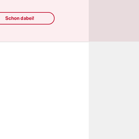
nd auf dem
 Anzug
Schon dabei!
uten, der