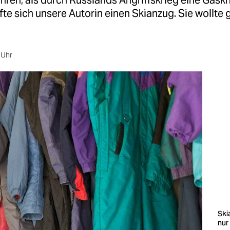
hren, als durch Russlands Angriffskrieg eine Gask
fte sich unsere Autorin einen Skianzug. Sie wollt
 Uhr
Ski
nur