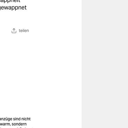
nappheit
e gewappnet
teilen
anzüge sind nicht
 warm, sondern