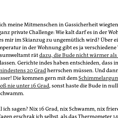
ch meine Mitmenschen in Gassicherheit wiegten,
anz private Challenge: Wie kalt darf es in der W
es mir im Skianzug zu ungemütlich wird? Über e
peratur in der Wohnung gibt es ja verschiedene
sumweltamt rät
dazu, die Bude nicht wärmer als
lassen. Gerichte indes haben entschieden, dass i
mindestens 20 Grad
herrschen müssen. Und dann
isser! Die kommen gern mit dem
Schimmelargu
loß nie unter 16 Grad
, sonst haste die Bude in n
r Schwamm.
ll ich sagen? Nix 16 Grad, nix Schwamm, nix frie
gen erschrak ich selbst, als das Thermometer 1