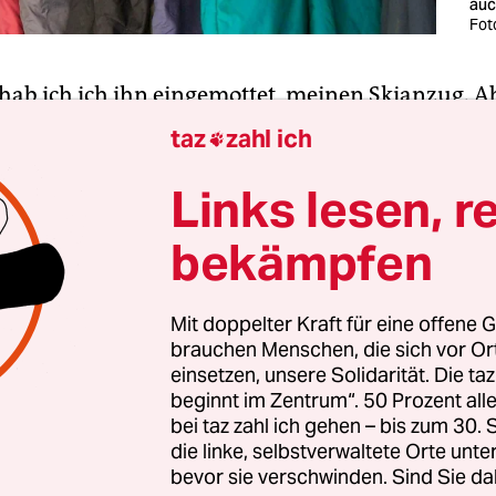
auc
Fot
 hab ich ich ihn eingemottet, meinen Skianzug. Ab
 ich gerade aus dem alljährlichen Winterurlau
taz
zahl ich

und das Ding jetzt wegkann. Im Gegenteil, ich hat
terurlaubsdrive, so wie andere, die mittlerweile 
Links lesen, r
isch-Partenkirchen
und zum österreichischen W
bekämpfen
ndern nach Japan und Utah reisen, um ausreiche
Mit doppelter Kraft für eine offene G
brauchen Menschen, die sich vor O
einen Skianzug aus ganz anderen, überaus nobl
einsetzen, unsere Solidarität. Die ta
kauft. Vor zwei Jahren, als Russland die Ukraine 
beginnt im Zentrum“. 50 Prozent a
hland kein russisches Gas mehr kaufte, war üb
bei taz zahl ich gehen – bis zum 30
ht klar, ob die Heizungen im deutschen Winter ka
die linke, selbstverwaltete Orte unte
bevor sie verschwinden. Sind Sie da
für wollte ich gewappnet sein. Denn ich friere s