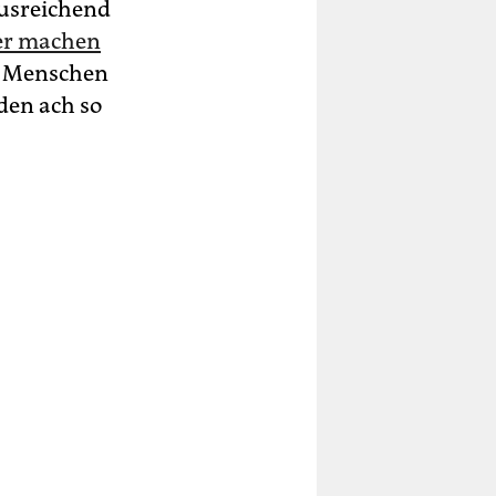
ausreichend
der machen
, Menschen
den ach so