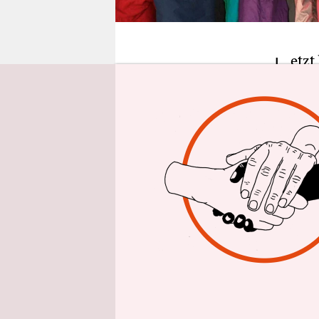
epaper login
J
etzt
weil
bin 
diesen Win
nach
Garm
Kaiser, so
zu haben.
Ich habe m
Gründen ge
und Deutsc
hinweg nic
würden. Da