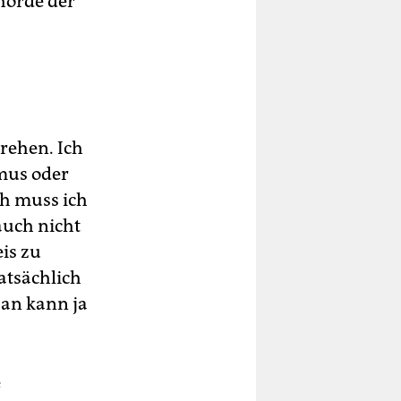
ehörde der
rehen. Ich
smus oder
ich muss ich
auch nicht
eis zu
tatsächlich
Man kann ja
e