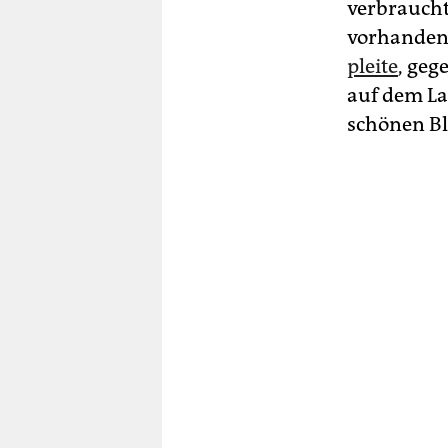
verbraucht
vorhanden
pleite
, geg
auf dem La
schönen Bl