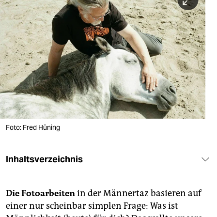
berlin
nord
wahrheit
verlag
verlag
veranstaltungen
shop
Foto: Fred Hüning
fragen & hilfe
Inhaltsverzeichnis
unterstützen
abo
Die Fotoarbeiten
in der Männertaz basieren auf
genossenschaft
einer nur scheinbar simplen Frage: Was ist