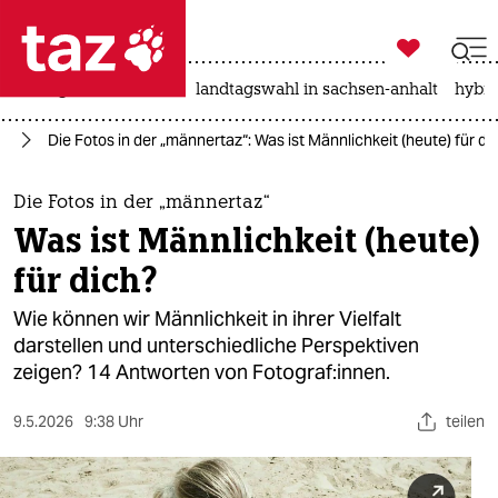

taz zahl ich
niedrigwasser
rente
landtagswahl in sachsen-anhalt
hybri

taz zahl ich
az
Die Fotos in der „männertaz“: Was ist Männlichkeit (heute) für di
taz zahl ich
themen
Die Fotos in der „männertaz“
Was ist Männlichkeit (heute)
politik
für dich?
öko
Wie können wir Männlichkeit in ihrer Vielfalt
darstellen und unterschiedliche Perspektiven
gesellschaft
zeigen? 14 Antworten von Fotograf:innen.
kultur
9.5.2026
9:38 Uhr
teilen
sport