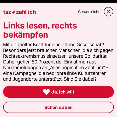
Anzeigen
taz
zahl ich
Gerade nicht

Links lesen, rechts
Fragen & Hilfe
bekämpfen
Mit doppelter Kraft für eine offene Gesellschaft!
Feedback
Besonders jetzt brauchen Menschen, die sich gegen
Rechtsextremismus einsetzen, unsere Solidarität.
Aboservice
Daher gehen 50 Prozent der Einnahmen aus
Neuanmeldungen an „Alles beginnt im Zentrum“ –
ePaper Login
eine Kampagne, die bedrohte linke Kulturzentren
und Jugendorte unterstützt. Sind Sie dabei?
Downloads für Abonnierende

Ja, ich will
Schon dabei!
© 2026 taz Verlags und Vertriebs GmbH
Alle Rechte vorbehalten. Bei rechtlichen Fragen oder für Genehmigungen