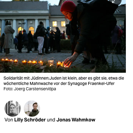
berlin
nord
wahrheit
verlag
verlag
veranstaltungen
shop
Solidarität mit Jü­din­nen:­Ju­den ist klein, aber es gibt sie, etwa die
wöchentliche Mahnwache vor der Synagoge Fraenkel-Ufer
fragen & hilfe
Foto: Joerg Carstensen/dpa
unterstützen
abo
Von
Lilly Schröder
und
Jonas Wahmkow
genossenschaft