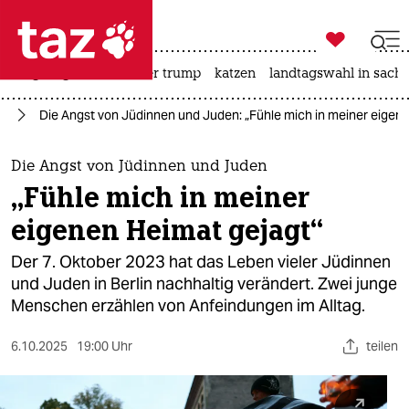

taz zahl ich
bergsteigen
usa unter trump
katzen
landtagswahl in sachs

taz zahl ich
kt
Die Angst von Jüdinnen und Juden: „Fühle mich in meiner eigen
taz zahl ich
themen
Die Angst von Jüdinnen und Juden
„Fühle mich in meiner
politik
eigenen Heimat gejagt“
öko
Der 7. Oktober 2023 hat das Leben vieler Jüdinnen
und Juden in Berlin nachhaltig verändert. Zwei junge
gesellschaft
Menschen erzählen von Anfeindungen im Alltag.
kultur
6.10.2025
19:00 Uhr
teilen
sport