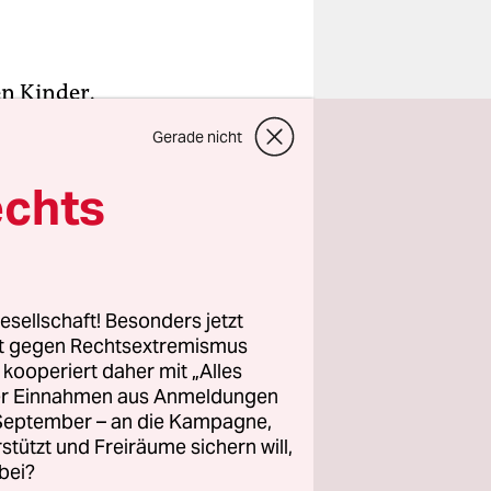
n Kinder.
Gerade nicht
nkara sind
treik, an
echts
heute noch
ie alle eine
esellschaft! Besonders jetzt
rt gegen Rechtsextremismus
weit weg.
z kooperiert daher mit „Alles
ller Einnahmen aus Anmeldungen
. September – an die Kampagne,
rstützt und Freiräume sichern will,
bei?