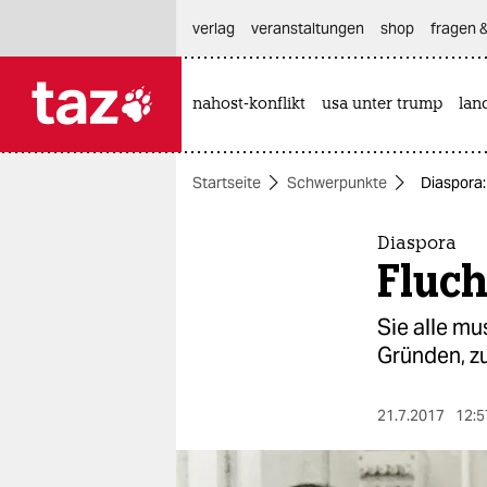
hautnavigation anspringen
hauptinhalt anspringen
footer anspringen
verlag
veranstaltungen
shop
fragen &
nahost-konflikt
usa unter trump
lan

taz zahl ich
taz zahl ich
Startseite
Schwerpunkte
Diaspora:
themen
politik
Diaspora
Fluch
öko
Sie alle m
gesellschaft
Gründen, zu
kultur
21.7.2017
12:5
sport