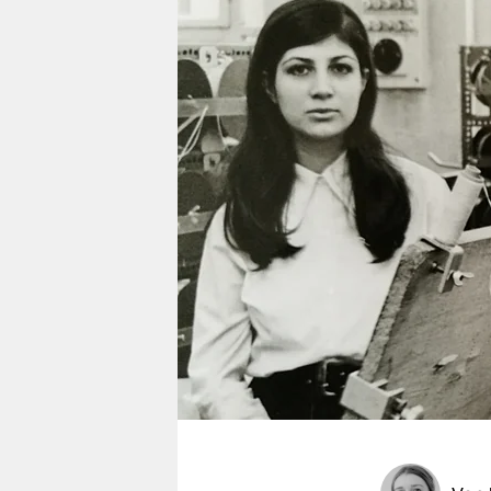
berlin
nord
wahrheit
verlag
verlag
veranstaltungen
shop
fragen & hilfe
unterstützen
abo
genossenschaft