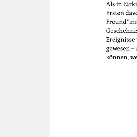
Als in tür
Ersten dav
Freund*inn
Geschehniss
Ereignisse
gewesen – d
können, we