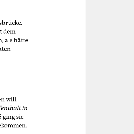
sbrücke.
it dem
, als hätte
aten
n will.
enthalt in
 ging sie
ngekommen.