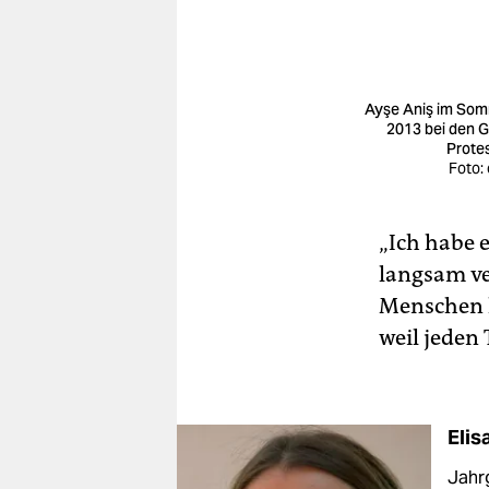
Ayşe Aniş im So
2013 bei den G
Prote
Foto: 
„Ich habe e
langsam ver
Menschen h
weil jeden
Elis
Jahrg