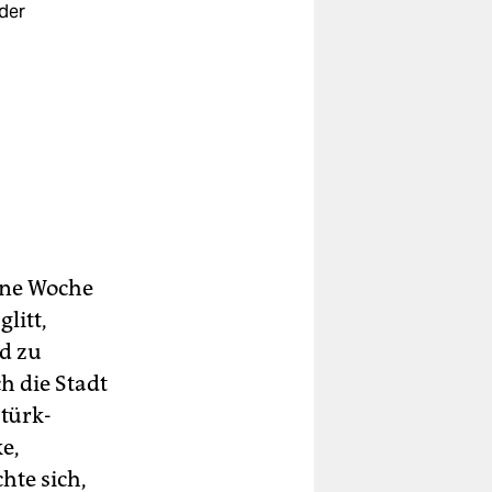
 der
ine Woche
litt,
nd zu
h die Stadt
türk-
e,
hte sich,