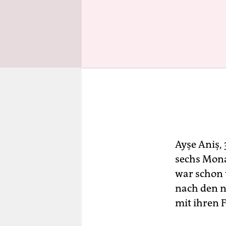
Ayşe Aniş,
sechs Mona
war schon 
nach den n
mit ihren 