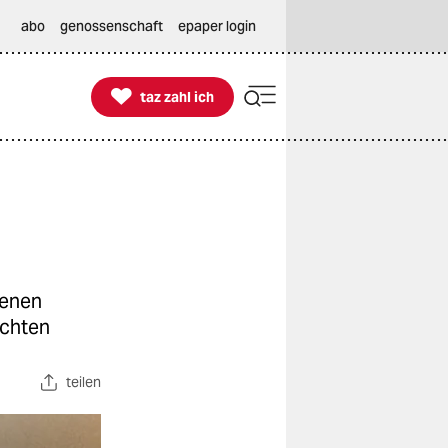
abo
genossenschaft
epaper login

taz zahl ich
taz zahl ich
denen
ichten
teilen