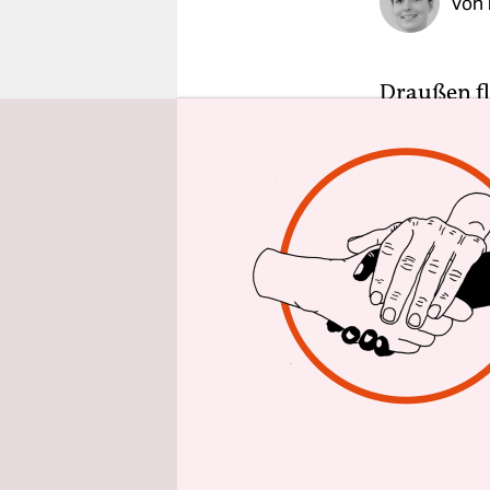
Von
epaper login
Draußen fl
Das Fenste
Nachrichte
eine Akade
diesem Mai
Ayşe Aniş 
nicht verla
andere Zeit