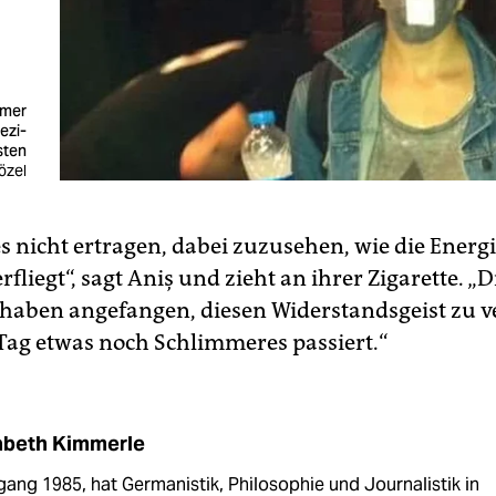
mmer
ezi-
sten
özel
s nicht ertragen, dabei zuzusehen, wie die Energ
fliegt“, sagt Aniş und zieht an ihrer Zigarette. „D
aben angefangen, diesen Widerstandsgeist zu v
 Tag etwas noch Schlimmeres passiert.“
abeth Kimmerle
ang 1985, hat Germanistik, Philosophie und Journalistik in