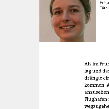
Freib
Türke
Als im Frü
lag und da
drängte ei
kommen. Ay
anzusehen.
Flughafen i
wegzugehen 