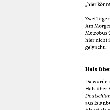
„hier könnt
Zwei Tage 
Am Morgen 
Metrobus üb
hier nicht
gelyncht.
Hals übe
Da wurde ih
Hals über 
Deutschlan
aus Istanb
Als sei si