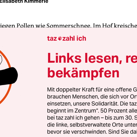
Elisabeth Kimmerle
iegen Pollen wie Sommerschnee. Im Hof kreische
r im Rücken, wischt Ayşe Aniş* gedankenverloren
taz
zahl ich

n aus der Türkei vom Display ihres Handys. In A
mikerin und ein Lehrer seit 76 Tagen im Hungers
Links lesen, r
tag wurden sie verhaftet.
bekämpfen
hat das Haus am längeren Ende der Sonnenallee 
ssen. Sie sitzt in der Küche mit den sechs Uhren, d
Mit doppelter Kraft für eine offene G
brauchen Menschen, die sich vor O
 anzeigen – doch im Kopf ist sie 2.000 Kilometer 
einsetzen, unsere Solidarität. Die ta
beginnt im Zentrum“. 50 Prozent a
bei taz zahl ich gehen – bis zum 30
die linke, selbstverwaltete Orte unte
bevor sie verschwinden. Sind Sie da