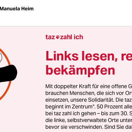
Manuela Heim
t eines der wichtigsten Hormone für den menschl
taz
zahl ich

el – dank ihm kommt der Zucker aus dem Blut in d
i­ke­r*in­nen ist dieser Vorgang gestört. Betroffene 
Links lesen, r
ionszyklus
weisen schon länger darauf hin
, dass
bekämpfen
in bestimmten Phasen des Monats schlechter geli
 unter Kontrolle zu bringen.
Mit doppelter Kraft für eine offene G
chlechtsspezifischen Aspekte der Krankheit
sind 
brauchen Menschen, die sich vor O
einsetzen, unsere Solidarität. Die ta
erdings bisher nur in
wenigen
Untersuchungen
e
beginnt im Zentrum“. 50 Prozent a
euen Studie, die gerade
im Fachjournal
Nature Me
bei taz zahl ich gehen – bis zum 30
icht wurde, geht es also nicht nur um darum, dass
die linke, selbstverwaltete Orte unte
ruationsphase unterschiedlich auf Insulingabe 
bevor sie verschwinden. Sind Sie da