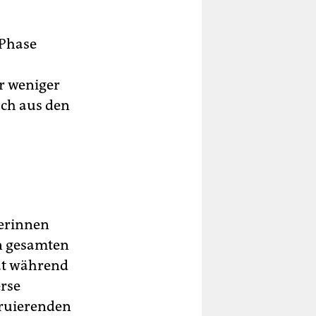
 Phase
er weniger
uch aus den
kerinnen
en gesamten
tät während
erse
truierenden