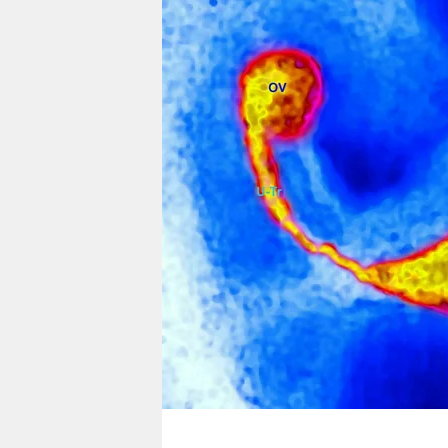
berlin
nord
wahrheit
verlag
verlag
veranstaltungen
shop
fragen & hilfe
unterstützen
abo
genossenschaft