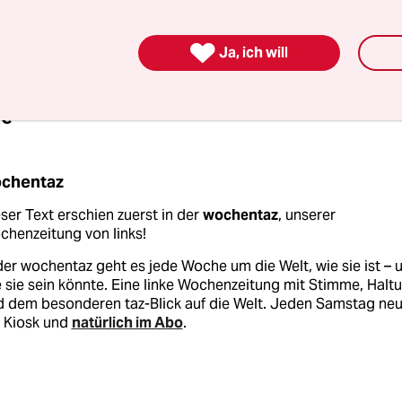
ch um die Feststellung, dass in medizinischen S
ht länger das Maß aller Dinge sein dürfen.

Ja, ich will
ie
chentaz
ser Text erschien zuerst in der
wochentaz
, unserer
henzeitung von links!
der wochentaz geht es jede Woche um die Welt, wie sie ist – 
 sie sein könnte. Eine linke Wochenzeitung mit Stimme, Halt
d dem besonderen taz-Blick auf die Welt. Jeden Samstag ne
 Kiosk und
natürlich im Abo
.