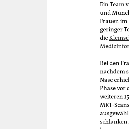
Ein Team vo
und Münche
Frauen im 
geringer T
die
Kleinsc
Medizinfo
Bei den Fr
nachdem si
Nase erhiel
Phase vor 
weiteren 15
MRT-Scans 
ausgewählt
schlanken 