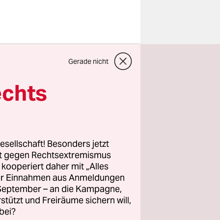
ichen
Gerade nicht
ie Zellen.
mit
echts
 es einigen
ngt, ihren
esellschaft! Besonders jetzt
bekannt
,
rt gegen Rechtsextremismus
z kooperiert daher mit „Alles
rforscht.
ller Einnahmen aus Anmeldungen
tabolism
. September – an die Kampagne,
 Frauen je
rstützt und Freiräume sichern will,
reagieren.
bei?