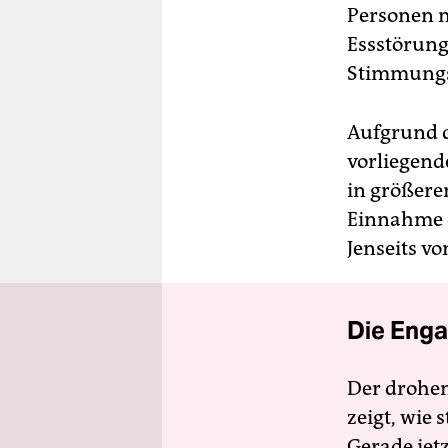
Personen n
Essstörun
Stimmung
Aufgrund d
vorliegend
in größere
Einnahme d
Jenseits v
Die Enga
Der drohe
zeigt, wie
Gerade jet