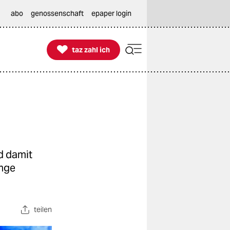
abo
genossenschaft
epaper login

taz zahl ich
taz zahl ich
d damit
änge
teilen