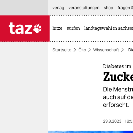
hautnavigation anspringen
hauptinhalt anspringen
footer anspringen
verlag
veranstaltungen
shop
fragen &
hitze
surfen
landtagswahl in sachse

taz zahl ich
taz zahl ich
Startseite
Öko
Wissenschaft
Di
themen
politik
Diabetes im 
Zucke
öko
Die Menstr
gesellschaft
auch auf di
erforscht.
kultur
sport
29.9.2023
18:5