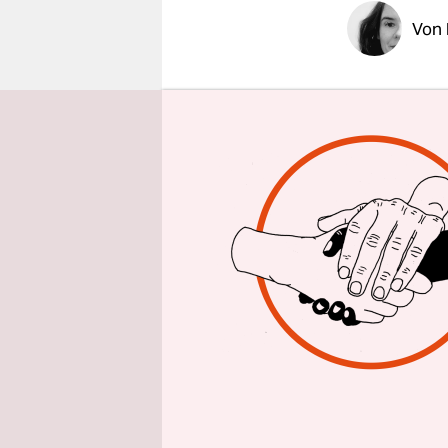
epaper login
Von
Insulin is
Stoffwechs
Bei Dia­be­t
Menstruat
von ihnen 
Blutzucker
Solche ges
wurden all
In einer n
veröffentl
nach Menst