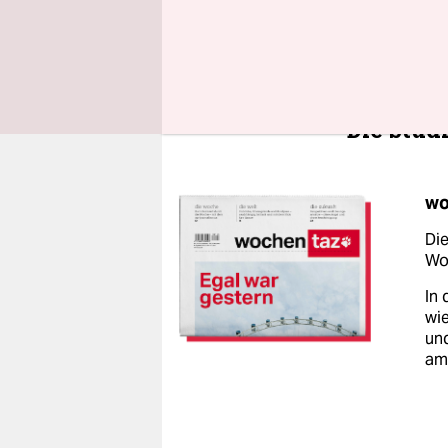
Sondern au
Männer nic
Die Stud
wo
Die
Woc
In 
wie
un
am