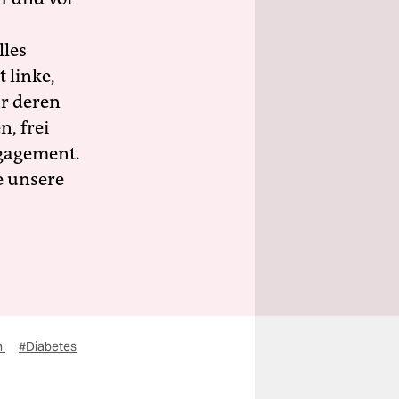
lles
 linke,
ür deren
n, frei
ngagement.
e unsere
n
#Diabetes