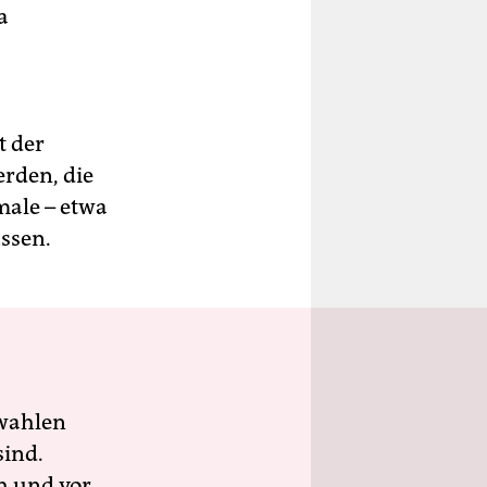
a
t der
rden, die
male – etwa
ssen.
wahlen
sind.
h und vor