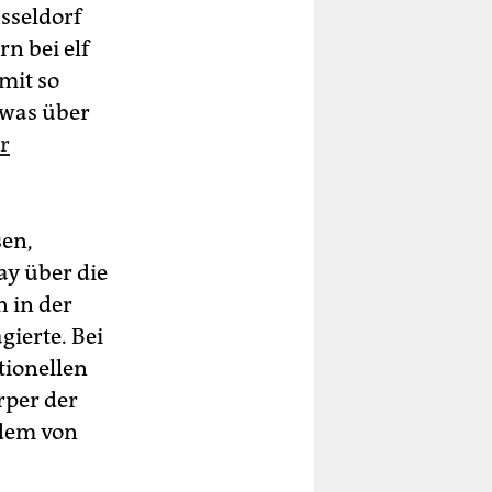
üsseldorf
n bei elf
mit so
twas über
er
sen,
ay über die
n in der
gierte. Bei
tionellen
rper der
 dem von