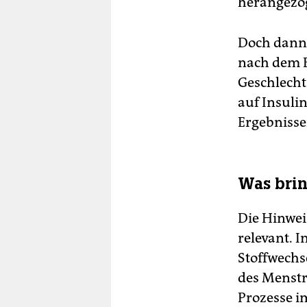
herangezo
Doch dann
nach dem E
Geschlecht
auf Insulin
Ergebnisse
Was brin
Die Hinweis
relevant. 
Stoffwechs
des Menstr
Prozesse i