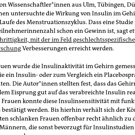
n Wis­sen­schaft­le­r*in­nen aus Ulm, Tübingen, D
n untersuchte die Wirkung von Insulin im Gehir
Laufe des Menstruationszyklus. Dass eine Studie 
eilnehmerinnenzahl schon ein Gewinn ist, sagt e
hrittigkeit, mit der im Feld geschlechtsspezifisch
rschung
Verbesserungen erreicht werden.
auen wurde die Insulinaktivität im Gehirn gemes
e ein Insulin- oder zum Vergleich ein Placebospr
ten. Die Au­to­r*in­nen stellten fest, dass das Gehir
dem Eisprung gut auf das verabreichte Insulin rea
 Frauen konnte diese Insulinsensitivität mit funk
bestätigt werden. Bis hierhin verhält sich der Kö
en schlanken Frauen offenbar recht ähnlich zu
Männern, die sonst bevorzugt für Insulinstudien