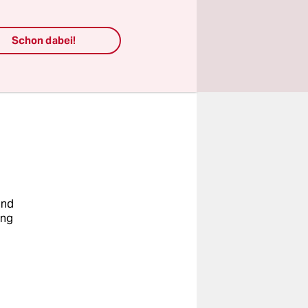
tudien
Schon dabei!
und
ung
u