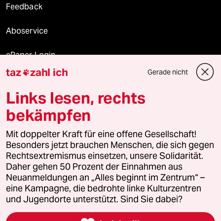
Feedback
Aboservice
ePaper Login
taz
zahl ich
Gerade nicht

Downloads für Abonnierende
Links lesen, rechts
bekämpfen
© 2026 taz Verlags und Vertriebs GmbH
Mit doppelter Kraft für eine offene Gesellschaft!
Alle Rechte vorbehalten. Bei rechtlichen Fragen oder für Genehmigungen
wenden Sie sich bitte an
lizenzen@taz.de
Besonders jetzt brauchen Menschen, die sich gegen
Rechtsextremismus einsetzen, unsere Solidarität.
Daher gehen 50 Prozent der Einnahmen aus
Feedback
Redaktionsstatut
Kommune-Richtlinien
KI-
Neuanmeldungen an „Alles beginnt im Zentrum“ –
eine Kampagne, die bedrohte linke Kulturzentren
Leitlinie
Informant
Datenschutz
Impressum
AGB
und Jugendorte unterstützt. Sind Sie dabei?
Seitenwende
Einwilligungen widerrufen (Ads)