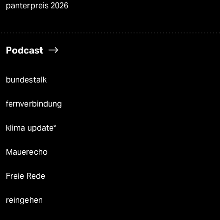
panterpreis 2026
Podcast
bundestalk
fernverbindung
klima update°
Mauerecho
Freie Rede
reingehen