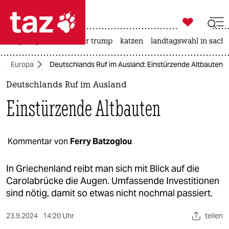

taz zahl ich
bergsteigen
usa unter trump
katzen
landtagswahl in sachs

taz zahl ich
Europa
Deutschlands Ruf im Ausland: Einstürzende Altbauten
taz zahl ich
Deutschlands Ruf im Ausland
themen
Einstürzende Altbauten
politik
öko
Kommentar von
Ferry Batzoglou
gesellschaft
In Griechenland reibt man sich mit Blick auf die
Carolabrücke die Augen. Umfassende Investitionen
kultur
sind nötig, damit so etwas nicht nochmal passiert.
sport
23.9.2024
14:20 Uhr
teilen