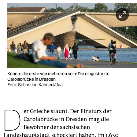
berlin
nord
wahrheit
verlag
verlag
veranstaltungen
Könnte die erste von mehreren sein: Die eingestürzte
shop
Carolabrücke in Dresden
Foto: Sebastian Kahnert/dpa
fragen & hilfe
unterstützen
D
er Grieche staunt. Der Einsturz der
abo
Carolabrücke in Dresden mag die
genossenschaft
Bewohner der sächsischen
Landeshauptstadt schockiert haben. Im 1.650