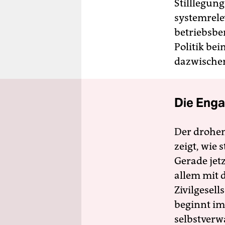
Stilllegun
systemrele
betriebsber
Politik be
dazwische
Die Enga
Der drohe
zeigt, wie
Gerade jet
allem mit d
Zivilgesell
beginnt im
selbstverw