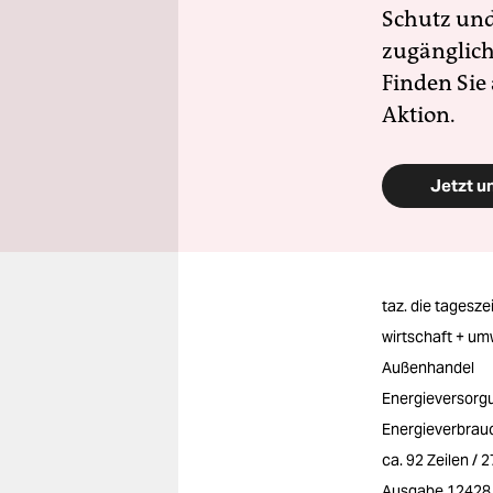
Schutz und 
zugänglich
Finden Sie
Aktion.
Jetzt u
taz. die tagesze
wirtschaft + um
Außenhandel
Energieversorgu
Energieverbrau
ca. 92 Zeilen / 
Ausgabe 12428