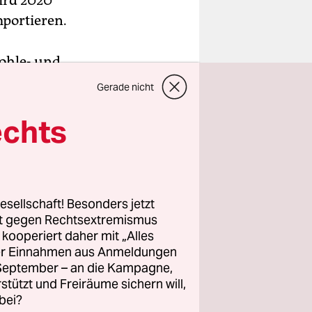
ird 2020
portieren.
Kohle- und
twerke, die
Gerade nicht
 Ende 2021
echts
mmingen C
als seit
hme des
esellschaft! Besonders jetzt
rt gegen Rechtsextremismus
das in den
z kooperiert daher mit „Alles
023, wenn
ller Einnahmen aus Anmeldungen
te daher
. September – an die Kampagne,
rstützt und Freiräume sichern will,
scheidend
bei?
er