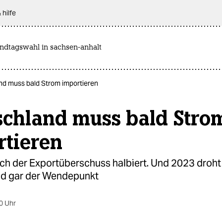
 hilfe
andtagswahl in sachsen-anhalt
nd muss bald Strom importieren
schland muss bald Stro
rtieren
ich der Exportüberschuss halbiert. Und 2023 droht
d gar der Wendepunkt
0 Uhr