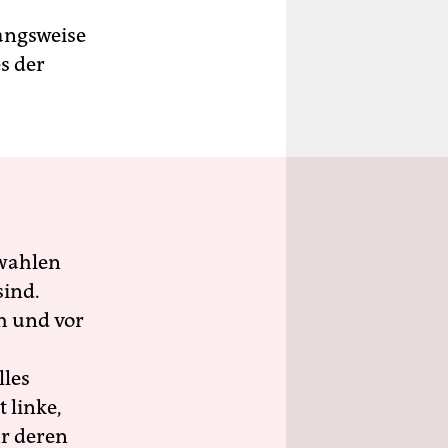
angsweise
s der
wahlen
sind.
h und vor
lles
 linke,
ür deren