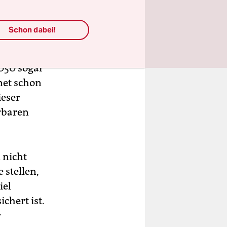
hr
Schon dabei!
ch von
k Agora
050 sogar
net schon
ieser
rbaren
 nicht
 stellen,
iel
chert ist.
r