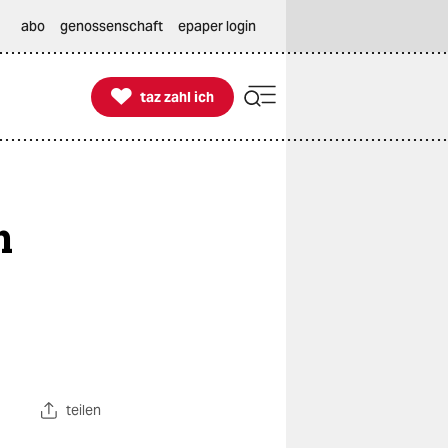
abo
genossenschaft
epaper login

taz zahl ich
taz zahl ich
m
teilen