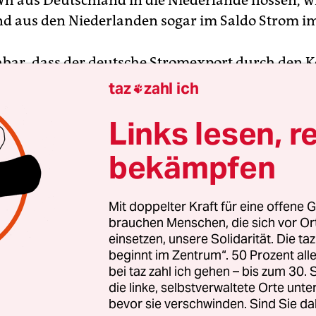
h aus Deutschland in die Niederlande flossen, w
d aus den Niederlanden sogar im Saldo Strom im
ehbar, dass der deutsche Stromexport durch den 
eg weiter zurückgehen wird. Allein die Kohlekraf
taz
zahl ich

chaltet werden sollen, erzeugen etwa 10 TWh. Da
Links lesen, r
Atomkraftwerke Brokdorf, Grohnde und Gundre
et werden, könnte Deutschland bereits 2022 erstm
bekämpfen
er zum Nettoimporteur werden.
rde der wegfallende Atomstrom durch die Zuna
Mit doppelter Kraft für eine offene G
brauchen Menschen, die sich vor O
 erneuerbaren Energien aufgefangen. Doch wird 
einsetzen, unsere Solidarität. Die ta
Jahren wohl nicht mehr gelingen. Spätestens 2
beginnt im Zentrum“. 50 Prozent a
etzten drei Atomreaktoren abgeschaltet sind, dürf
bei taz zahl ich gehen – bis zum 30
die linke, selbstverwaltete Orte unte
he Strombilanz deutlich ins Negative kippen. Ent
bevor sie verschwinden. Sind Sie da
anz der folgenden Jahre wird auch sein, wie sich d