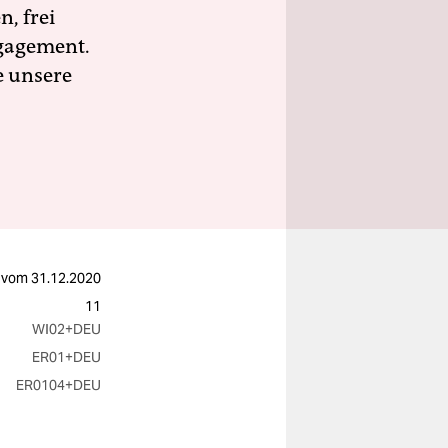
n, frei
ngagement.
e unsere
vom
31.12.2020
11
WI02
+DEU
ER01
+DEU
ER0104
+DEU