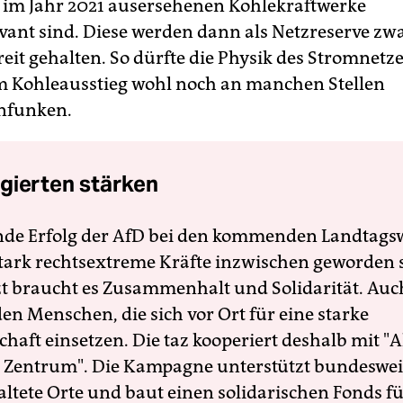
g im Jahr 2021 ausersehenen Kohlekraftwerke
vant sind. Diese werden dann als Netzreserve zw
eit gehalten. So dürfte die Physik des Stromnetze
im Kohleausstieg wohl noch an manchen Stellen
nfunken.
gierten stärken
nde Erfolg der AfD bei den kommenden Landtags
 stark rechtsextreme Kräfte inzwischen geworden 
zt braucht es Zusammenhalt und Solidarität. Auc
en Menschen, die sich vor Ort für eine starke
schaft einsetzen. Die taz kooperiert deshalb mit "A
 Zentrum". Die Kampagne unterstützt bundesweit
altete Orte und baut einen solidarischen Fonds f