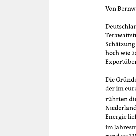
berlin
Von
Bernw
nord
Deutschlan
wahrheit
Terawattst
verlag
Schätzung 
hoch wie 2
verlag
Exportüber
veranstaltungen
shop
Die Gründe
der im eur
fragen & hilfe
rührten di
unterstützen
Niederland
abo
Energie lie
genossenschaft
im Jahresm