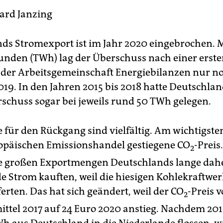
ard Janzing
ds Stromexport ist im Jahr 2020 eingebrochen. M
unden (TWh) lag der Überschuss nach einer erst
der Arbeitsgemeinschaft Energie­bilanzen nur no
019. In den Jahren 2015 bis 2018 hatte Deutschla
schuss sogar bei jeweils rund 50 TWh gelegen.
 für den Rückgang sind vielfältig. Am wichtigsten
opäischen Emissionshandel gestiegene CO
-Preis
2
e großen Exportmengen Deutschlands lange daher
e Strom kauften, weil die hiesigen Kohlekraftwerk
ferten. Das hat sich geändert, weil der CO
-Preis 
2
ittel 2017 auf 24 Euro 2020 anstieg. Nachdem 20