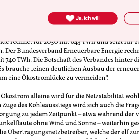
in Deutschland entwickelt; die Szenarien sind se
dlich. Die Bundesregierung legt ihrem

Ja, ich will
tzprogramm für 2030 einen Bruttostromverbrau
 unverändert 580 TWh zugrunde. Die Denkfabri
de rechnet für 2030 mit 643 TWh und setzt für 2
. Der Bundesverband Erneuerbare Energie rech
it 740 TWh. Die Botschaft des Verbandes hinter d
Es brauche „einen deutlichen Ausbau der erneue
um eine Ökostromlücke zu vermeiden“.
Ökostrom alleine wird für die Netzstabilität wohl
 Zuge des Kohleausstiegs wird sich auch die Frage
sorgung zu jedem Zeitpunkt – etwa während der v
Dunkelflaute ohne Wind und Sonne – weiterhin gesi
die Übertragungsnetzbetreiber, welche der elf zu