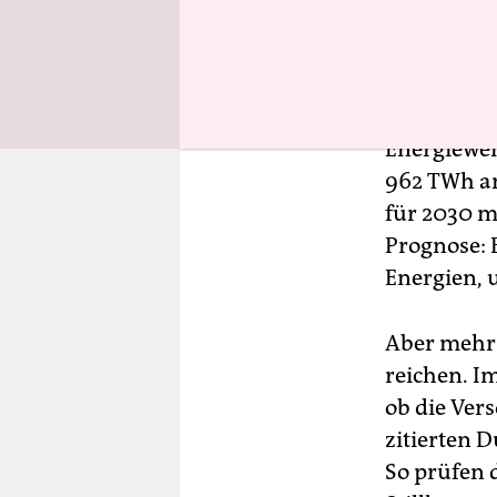
Verbrauch 
unterschie
Klimaschu
weitgehend
Energiewen
962 TWh an
für 2030 m
Prognose: 
Energien, 
Aber mehr 
reichen. Im
ob die Ver
zitierten 
So prüfen 