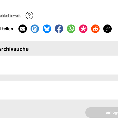
ehlerhinweis
 teilen
Archivsuche
 alle Pflichtfelder (*) aus, um fortfahren zu können.