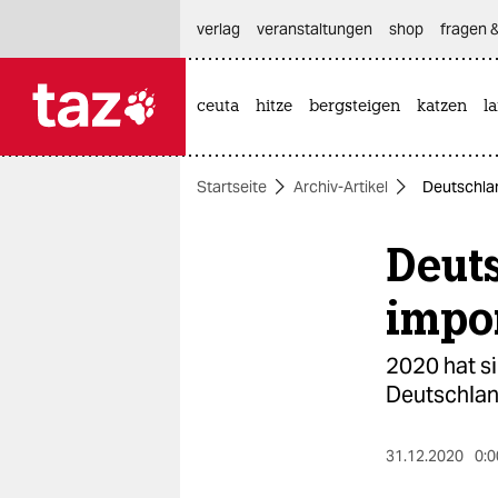
hautnavigation anspringen
hauptinhalt anspringen
footer anspringen
verlag
veranstaltungen
shop
fragen &
ceuta
hitze
bergsteigen
katzen
l

taz zahl ich
taz zahl ich
Startseite
Archiv-Artikel
Deutschla
themen
Deut
politik
öko
impo
gesellschaft
2020 hat s
Deutschlan
kultur
sport
31.12.2020
0:0