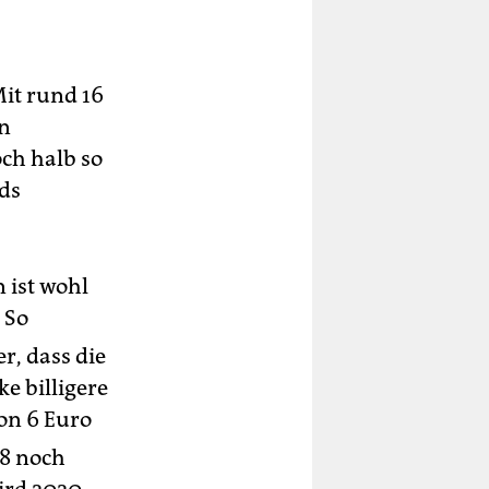
it rund 16
en
ch halb so
nds
 ist wohl
. So
, dass die
e billigere
von 6 Euro
18 noch