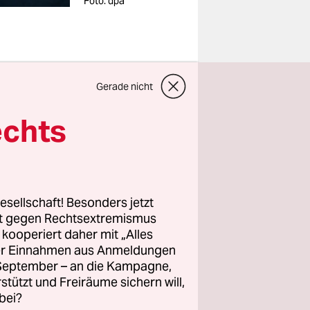
Foto: dpa
Gerade nicht
r mehrere
echts
en
stätigte
as
esellschaft! Besonders jetzt
age vor.
rt gegen Rechtsextremismus
z kooperiert daher mit „Alles
ller Einnahmen aus Anmeldungen
a
. September – an die Kampagne,
ie
rstützt und Freiräume sichern will,
ter ohne
bei?