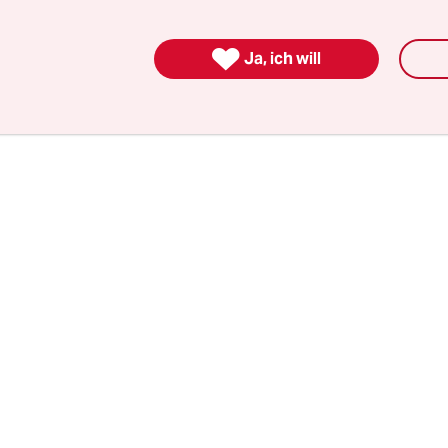
ne Partnerschaft unterhält. Six soll erstens ohne
envisum eingereist sein, und zweitens bei einem 

 Präsidenten Nicolás Maduro bei einer
Ja, ich will
eranstaltung ohne Erlaubnis fotografiert haben