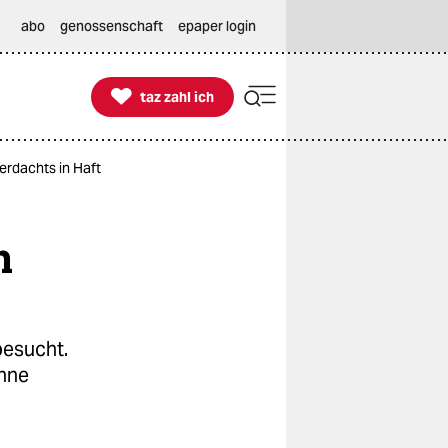
abo
genossenschaft
epaper login

taz zahl ich
taz zahl ich
rdachts in Haft
n
besucht.
ohne