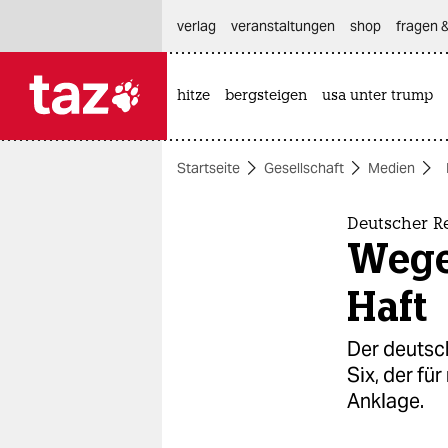
hautnavigation anspringen
hauptinhalt anspringen
footer anspringen
verlag
veranstaltungen
shop
fragen &
hitze
bergsteigen
usa unter trump

taz zahl ich
taz zahl ich
Startseite
Gesellschaft
Medien
themen
politik
Deutscher R
Wege
öko
Haft
gesellschaft
Der deutsch
kultur
Six, der fü
Anklage.
sport