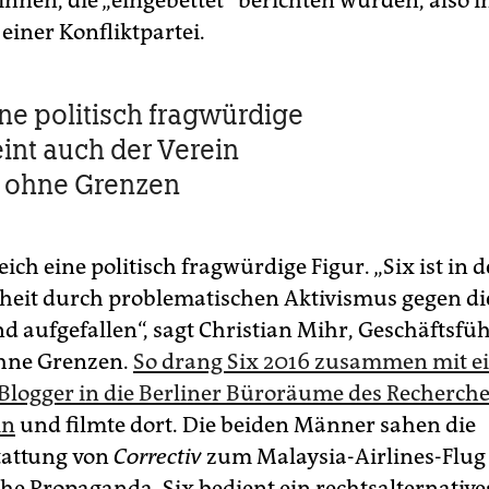
innen, die „eingebettet“ berichten würden, also i
einer Konfliktpartei.
ine politisch fragwürdige
eint auch der Verein
r ohne Grenzen
leich eine politisch fragwürdige Figur. „Six ist in d
eit durch problematischen Aktivismus gegen die
d aufgefallen“, sagt Christian Mihr, Geschäftsfü
ohne Grenzen.
So drang Six 2016 zusammen mit 
 Blogger in die Berliner Büroräume des Recherch
in
und filmte dort. Die beiden Männer sahen die
tattung von
Correctiv
zum Malaysia-Airlines-Flug
che Propaganda. Six bedient ein rechtsalternative