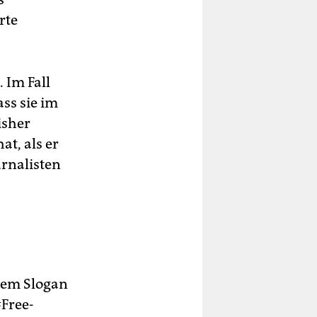
rte
. Im Fall
ss sie im
isher
at, als er
rnalisten
dem Slogan
#Free­