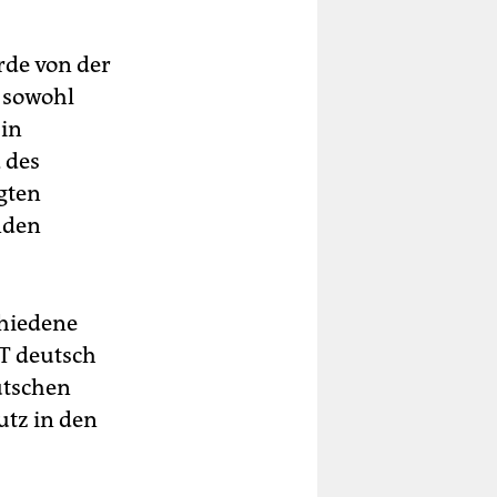
rde von der
t sowohl
 in
 des
gten
nden
chiedene
RT deutsch
utschen
tz in den