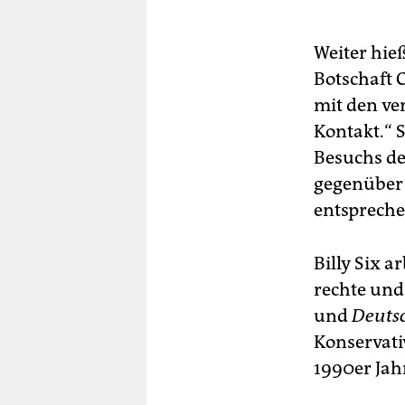
Weiter hie
Botschaft 
mit den ve
Kontakt.“ 
Besuchs de
gegenüber
entspreche
Billy Six a
rechte und
und
Deuts
Konservati
1990er Jah