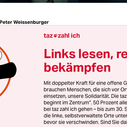
Peter Weissenburger
taz
zahl ich

 zwei Monaten in Haft hat Billy Six, Reporter fü
Links lesen, r
tsche Medien, am Mittwoch Besuch vom deutsch
r in Venezuela bekommen. Das Auswärtige Amt be
bekämpfen
 Donnerstag, dass ein erster Haftbesuch in Carac
en hat. Billy Six sitzt dort seit Ende November im
Mit doppelter Kraft für eine offene G
 die venezolanischen Behörden werfen ihm Spion
brauchen Menschen, die sich vor O
einsetzen, unsere Solidarität. Die ta
beginnt im Zentrum“. 50 Prozent a
 17. November von Kolumbien aus nach Venezuel
bei taz zahl ich gehen – bis zum 30
 und dabei festgenommen worden. Das berichtet d
die linke, selbstverwaltete Orte unte
rungsorganisation Espacio Público, die mit Repor
bevor sie verschwinden. Sind Sie da