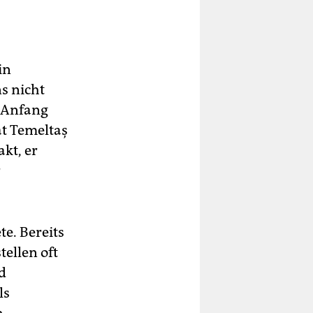
in
s nicht
x Anfang
at Temeltaş
kt, er
r
te. Bereits
tellen oft
d
ls