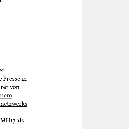
n
er
 Presse in
hrer von
einem
enetzwerks
 MH17 als
s