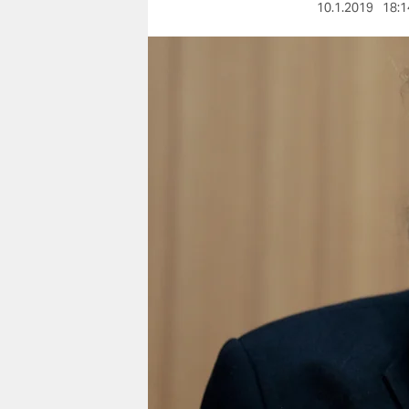
berlin
10.1.2019
18:1
nord
wahrheit
verlag
verlag
veranstaltungen
shop
fragen & hilfe
unterstützen
abo
genossenschaft