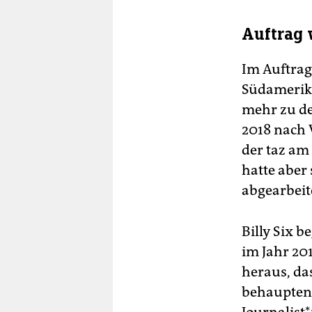
Auftrag 
Im Auftrag
Südamerika
mehr zu de
2018 nach 
der taz am
hatte aber
abgearbeit
Billy Six b
im Jahr 201
heraus, da
behaupten,