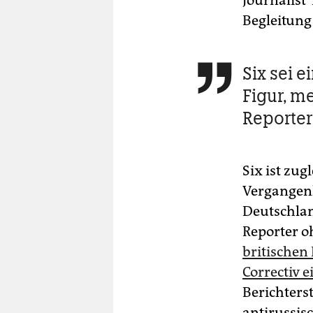
Journalist*
Begleitung 
Six sei e

Figur, m
Reporte
Six ist zug
Vergangenh
Deutschlan
Reporter 
britischen
Correctiv e
Berichters
antirussis