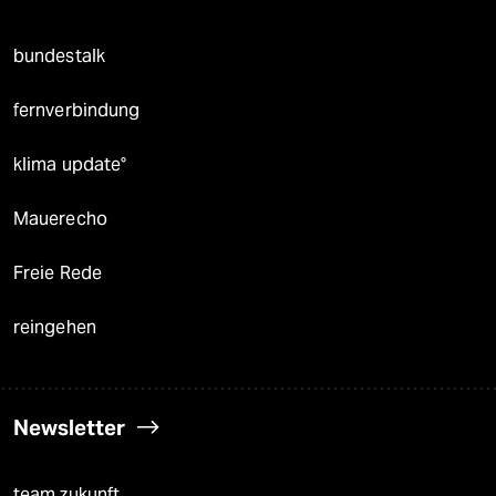
bundestalk
fernverbindung
klima update°
Mauerecho
Freie Rede
reingehen
Newsletter
team zukunft