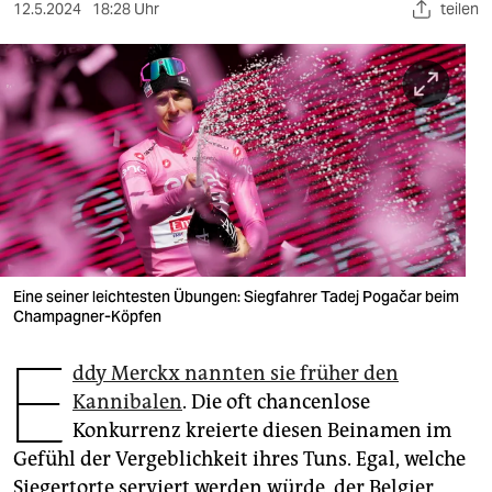
berlin
12.5.2024
18:28 Uhr
teilen
nord
wahrheit
verlag
verlag
veranstaltungen
shop
Eine seiner leichtesten Übungen: Siegfahrer Tadej Pogačar beim
Champagner-Köpfen
fragen & hilfe
E
unterstützen
ddy Merckx nannten sie früher den
Kannibalen
. Die oft chancenlose
abo
Konkurrenz kreierte diesen Beinamen im
genossenschaft
Gefühl der Vergeblichkeit ihres Tuns. Egal, welche
Siegertorte serviert werden würde, der Belgier