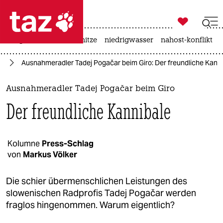

taz zahl ich
krieg in der ukraine
hitze
niedrigwasser
nahost-konflikt

taz zahl ich
rt
Ausnahmeradler Tadej Pogačar beim Giro: Der freundliche Kann
taz zahl ich
themen
Ausnahmeradler Tadej Pogačar beim Giro
Der freundliche Kannibale
politik
öko
Kolumne
Press-Schlag
von
Markus Völker
gesellschaft
kultur
Die schier übermenschlichen Leistungen des
slowenischen Radprofis Tadej Pogačar werden
sport
fraglos hingenommen. Warum eigentlich?