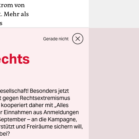
strom von
t. Mehr als
s
 dass
Gerade nicht
3 Prozent)
echts
chtlinge
esellschaft! Besonders jetzt
eben würde
rt gegen Rechtsextremismus
schen die
z kooperiert daher mit „Alles
ller Einnahmen aus Anmeldungen
älfte (47
. September – an die Kampagne,
n „schlecht
rstützt und Freiräume sichern will,
itiven
bei?