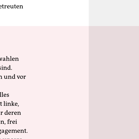
etreuten
wahlen
sind.
h und vor
lles
 linke,
ür deren
n, frei
ngagement.