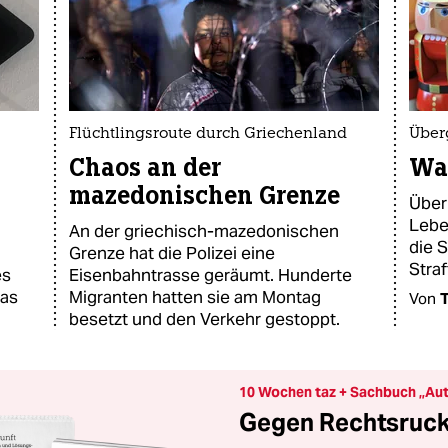
Flüchtlingsroute durch Griechenland
Über
Chaos an der
Wa
mazedonischen Grenze
Über
Lebe
An der griechisch-mazedonischen
die 
Grenze hat die Polizei eine
Straf
es
Eisenbahntrasse geräumt. Hunderte
das
Migranten hatten sie am Montag
Von
besetzt und den Verkehr gestoppt.
10 Wochen taz + Sachbuch „Aut
Gegen Rechtsruck 