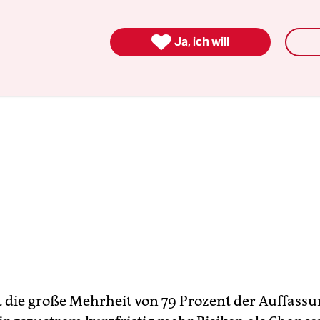
rden überwiegen.

Ja, ich will
st die große Mehrheit von 79 Prozent der Auffassu