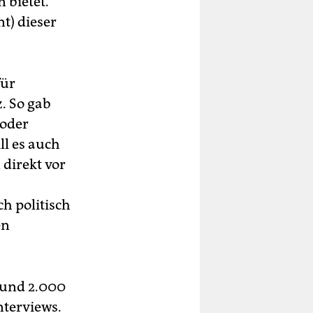
 bietet.
t) dieser
für
. So gab
 oder
ll es auch
 direkt vor
h politisch
en
rund 2.000
nterviews.