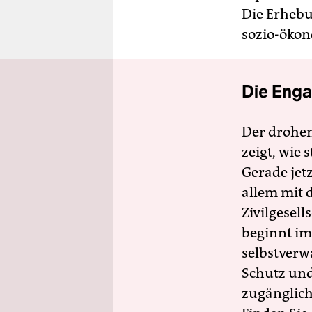
Die Erheb
sozio-ökon
Die Enga
Der drohe
zeigt, wie
Gerade jet
allem mit d
Zivilgesell
beginnt im
selbstverw
Schutz und 
zugänglich