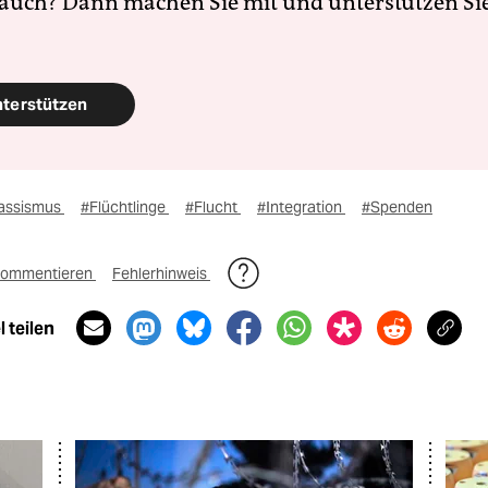
 auch? Dann machen Sie mit und unterstützen Si
nterstützen
assismus
#Flüchtlinge
#Flucht
#Integration
#Spenden
ommentieren
Fehlerhinweis
 teilen