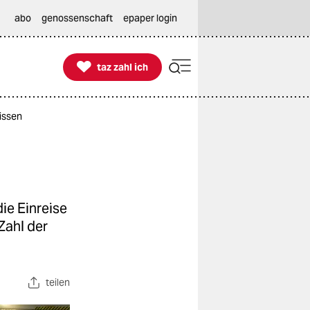
abo
genossenschaft
epaper login

taz zahl ich
taz zahl ich
wissen
ie Einreise
Zahl der
teilen