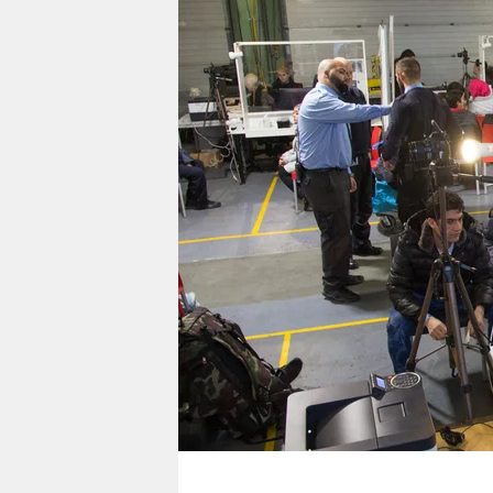
berlin
nord
wahrheit
verlag
verlag
veranstaltungen
shop
fragen & hilfe
unterstützen
abo
genossenschaft