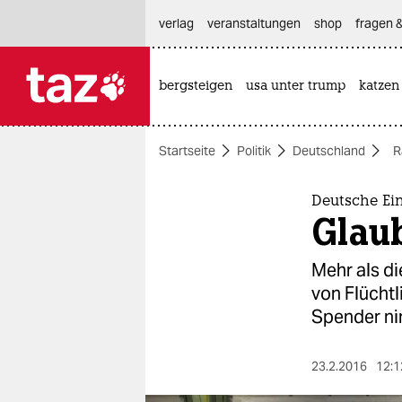
hautnavigation anspringen
hauptinhalt anspringen
footer anspringen
verlag
veranstaltungen
shop
fragen &
bergsteigen
usa unter trump
katzen

taz zahl ich
taz zahl ich
Startseite
Politik
Deutschland
R
themen
politik
Deutsche Ein
Glaub
öko
Mehr als di
gesellschaft
von Flüchtl
Spender ni
kultur
sport
23.2.2016
12:1