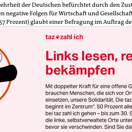
Mehrheit der Deutschen befürchtet durch den Zu
n negative Folgen für Wirtschaft und Gesellschaf
(57 Prozent) glaubt einer Befragung im Auftrag de
Instituts für Wirtschaftsforschung (DIW) zufolge,
taz
zahl ich

d durch die Flüchtlingszuwanderung „zu einem
en Ort zum Leben“ wird. Eine knappe Mehrheit (5
Links lesen, r
s das „kulturelle Leben im Allgemeinen durch Flü
n“ wird, wie die Zeitungen der Essener Funke
bekämpfen
ppe berichten.
Mit doppelter Kraft für eine offene G
 der Befragten meinen dagegen, das kulturelle L
brauchen Menschen, die sich vor O
htlinge bereichert. Etwas positiver sehen die Men
einsetzen, unsere Solidarität. Die ta
beginnt im Zentrum“. 50 Prozent a
die Wirtschaft. Zwar vertritt auch hier knapp die H
bei taz zahl ich gehen – bis zum 30
ie Auffassung, die ankommenden Flüchtlinge seie
die linke, selbstverwaltete Orte unte
tsche Wirtschaft“. Aber jeder Dritte meint, die pos
bevor sie verschwinden. Sind Sie da