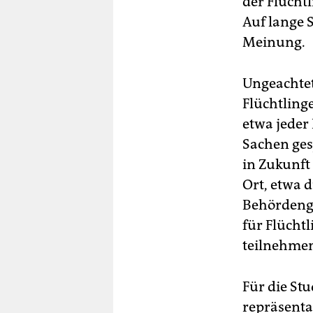
der Flücht
Auf lange S
Meinung.
Ungeachtet
Flüchtling
etwa jeder
Sachen ges
in Zukunft 
Ort, etwa 
Behördengä
für Flücht
teilnehme
Für die St
repräsenta