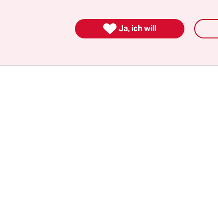
z-, Außen- und Entwicklungsministerium. Die n
s Gremiums ist für den kommenden Donnerstag a

Ja, ich will
e auch die offizielle Entscheidung über den Stop
häfte fallen.