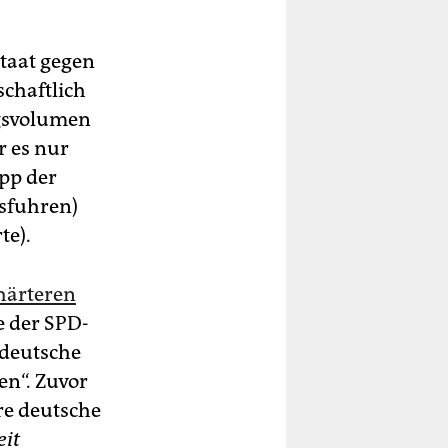
taat gegen
schaftlich
ngsvolumen
r es nur
opp der
sfuhren)
te).
härteren
e der SPD-
 deutsche
en“. Zuvor
re deutsche
eit