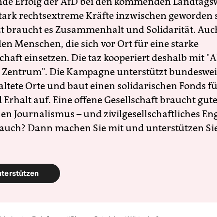
nde Erfolg der AfD bei den kommenden Landtags
 stark rechtsextreme Kräfte inzwischen geworden 
zt braucht es Zusammenhalt und Solidarität. Auc
en Menschen, die sich vor Ort für eine starke
schaft einsetzen. Die taz kooperiert deshalb mit "A
 Zentrum". Die Kampagne unterstützt bundesweit
altete Orte und baut einen solidarischen Fonds f
Erhalt auf. Eine offene Gesellschaft braucht gute
en Journalismus – und zivilgesellschaftliches E
 auch? Dann machen Sie mit und unterstützen Si
nterstützen