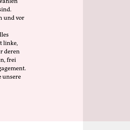
wahlen
sind.
h und vor
lles
 linke,
ür deren
n, frei
ngagement.
e unsere