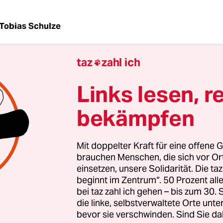
Tobias Schulze
taz
zahl ich

 Bundesregierung folgt offenbar dem Vorschlag v
ter Sigmar Gabriel, nicht mehr für Exportgesch
Links lesen, r
 zu bürgen. Nach taz-Informationen herrscht zw
n Ministerien Einvernehmen, keine neuen
bekämpfen
währleistungen mehr zu genehmigen. Bestehen
ngen sind davon allerdings nicht betroffen.
Mit doppelter Kraft für eine offene G
brauchen Menschen, die sich vor O
entscheidungen über die sogenannten
einsetzen, unsere Solidarität. Die ta
beginnt im Zentrum“. 50 Prozent a
schaften trifft der regelmäßig tagende „Intermin
bei taz zahl ich gehen – bis zum 30
für Ausfuhrgarantien“. Die Federführung hat in
die linke, selbstverwaltete Orte unte
s Wirtschaftsministerium, beteiligt sind zusätzl
bevor sie verschwinden. Sind Sie da