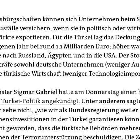
sbürgschaften können sich Unternehmen beim S
fälle versichern, wenn sie in politisch oder wirt
ärkte exportieren. Für die Türkei lag das Decku
enen Jahr bei rund 1,1 Milliarden Euro; höher wa
e nach Russland, Ägypten und in die USA. Der St
träfe sowohl deutsche Unternehmen (weniger Au
e türkische Wirtschaft (weniger Technologie­impor
ter Sigmar Ga­briel
hatte am Donnerstag einen 
r Türkei-Politik angekündigt
. Unter anderem sagt
er sehe nicht, „wie wir als Bundesregierung weiter
nsinvestitionen in der Türkei garantieren könn
t geworden, dass die türkische Behörden mehre
n der Terrorunterstützung beschuldigen. Die
Z