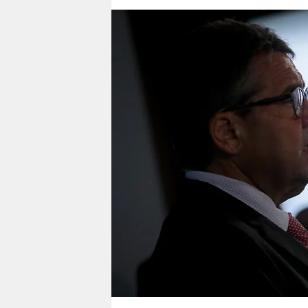
berlin
nord
wahrheit
verlag
verlag
veranstaltungen
shop
fragen & hilfe
unterstützen
abo
genossenschaft