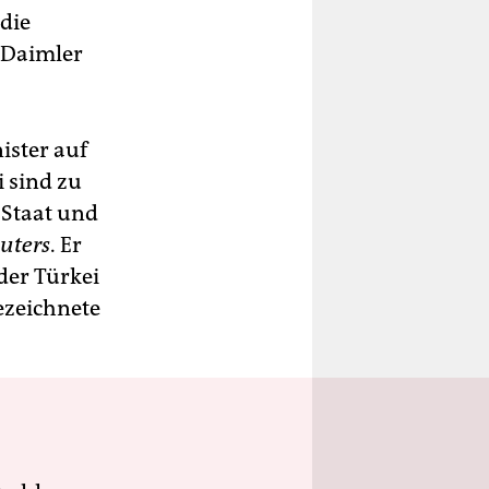
 die
 Daimler
ister auf
i sind zu
 Staat und
uters
. Er
der Türkei
ezeichnete