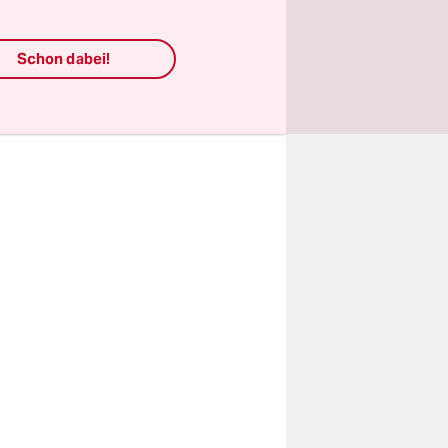
ächste
ngesetzt.
Schon dabei!
p für