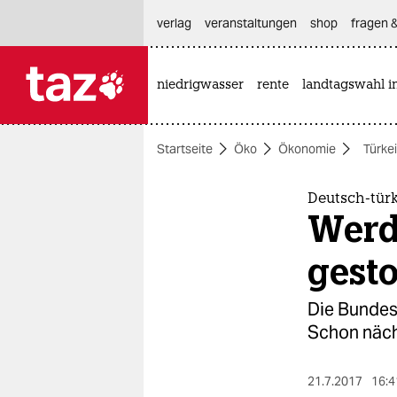
hautnavigation anspringen
hauptinhalt anspringen
footer anspringen
verlag
veranstaltungen
shop
fragen &
niedrigwasser
rente
landtagswahl i

taz zahl ich
taz zahl ich
Startseite
Öko
Ökonomie
Türke
themen
politik
Deutsch-tür
Werd
öko
gest
gesellschaft
Die Bundesr
kultur
Schon näch
sport
21.7.2017
16:4