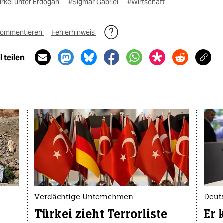
ürkei unter Erdoğan
#Sigmar Gabriel
#Wirtschaft
ommentieren
Fehlerhinweis
 teilen
u
Verdächtige Unternehmen
Deut
Türkei zieht Terrorliste
Er 