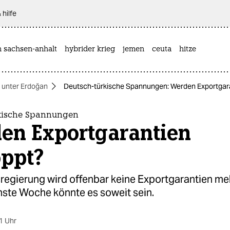
 hilfe
n sachsen-anhalt
hybrider krieg
jemen
ceuta
hitze
i unter Erdoğan
Deutsch-türkische Spannungen: Werden Exportgar
kische Spannungen
en Exportgarantien
oppt?
egierung wird offenbar keine Exportgarantien meh
ste Woche könnte es soweit sein.
1 Uhr