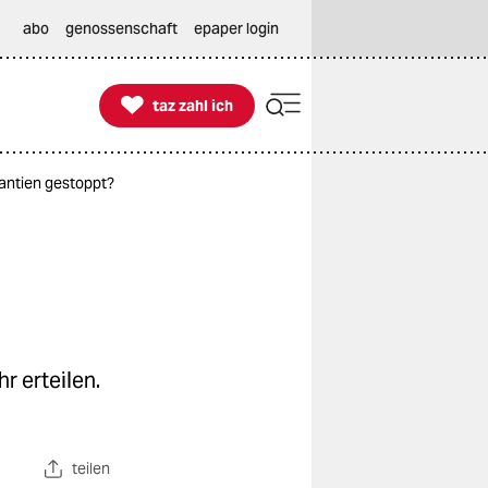
abo
genossenschaft
epaper login

taz zahl ich
taz zahl ich
antien gestoppt?
r erteilen.
teilen