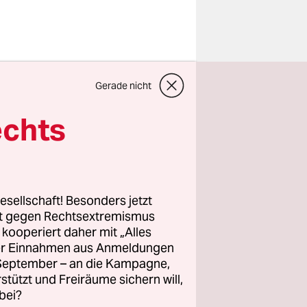
Gerade nicht
on
äfte mit
echts
ischen den
de
esellschaft! Besonders jetzt
rt gegen Rechtsextremismus
z kooperiert daher mit „Alles
ller Einnahmen aus Anmeldungen
isterielle
. September – an die Kampagne,
 diesem
rstützt und Freiräume sichern will,
ich aber
bei?