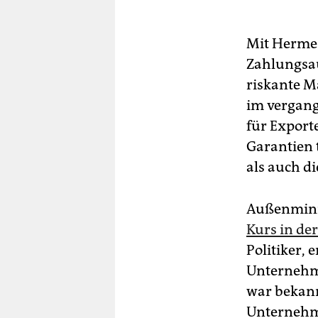
Mit Herme
Zahlungsaus
riskante M
im vergang
für Export
Garantien 
als auch di
Außenminis
Kurs in de
Politiker, 
Unternehme
war bekann
Unternehme