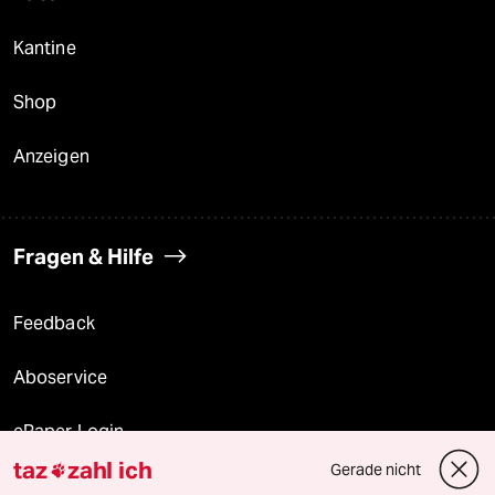
Kantine
Shop
Anzeigen
Fragen & Hilfe
Feedback
Aboservice
ePaper Login
taz
zahl ich
Gerade nicht

Downloads für Abonnierende