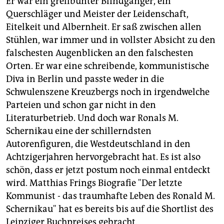
berlin
Er war ein grellbunter Blindgänger, ein
Querschläger und Meister der Leidenschaft,
nord
Eitelkeit und Albernheit. Er saß zwischen allen
Stühlen, war immer und in vollster Absicht zu den
wahrheit
falschesten Augenblicken an den falschesten
Orten. Er war eine schreibende, kommunistische
verlag
Diva in Berlin und passte weder in die
verlag
Schwulenszene Kreuzbergs noch in irgendwelche
Parteien und schon gar nicht in den
veranstaltungen
Literaturbetrieb. Und doch war Ronals M.
shop
Schernikau eine der schillerndsten
Autorenfiguren, die Westdeutschland in den
fragen & hilfe
Achtzigerjahren hervorgebracht hat. Es ist also
unterstützen
schön, dass er jetzt postum noch einmal entdeckt
wird. Matthias Frings Biografie "Der letzte
abo
Kommunist - das traumhafte Leben des Ronald M.
genossenschaft
Schernikau" hat es bereits bis auf die Shortlist des
Leipziger Buchpreises gebracht.