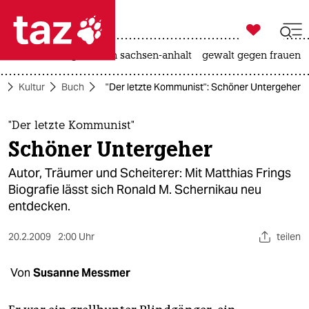

taz zahl ich
hitze
landtagswahl in sachsen-anhalt
gewalt gegen frauen

taz zahl ich
e
Kultur
Buch
"Der letzte Kommunist": Schöner Untergeher
taz zahl ich
themen
"Der letzte Kommunist"
Schöner Untergeher
politik
Autor, Träumer und Scheiterer: Mit Matthias Frings
öko
Biografie lässt sich Ronald M. Schernikau neu
entdecken.
gesellschaft
20.2.2009
2:00 Uhr
teilen
kultur
Von
Susanne Messmer
sport