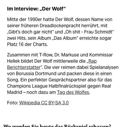
Im Interview: „Der Wolf“
Mitte der 1990er hatte Der Wolf, dessen Name von
seiner früheren Dreadlockenpracht herrührt, mit
„Gibt's doch gar nicht“ und „Oh shit - Frau Schmidt“
zwei Hits, sein Album „Das Album“ erreichte sogar
Platz 16 der Charts.
Zusammen mit T-Row, Dr. Markuse und Kommissar
Hellek bildet Der Wolf mittlerweile die „
Rap
Berichterstatter
“. Die vier reimen dabei Spielanalysen
von Borussia Dortmund und packen diese in einen
Song. Ein perfekter Gesprächspartner also für das
Champions League Halbfinalrückspiel gegen Real
Madrid – noch dazu am
Tag des Wolfes
.
Foto:
Wikipedia CC BY-SA 3.0
Wo werden Sie heute das Rückspiel schauen?