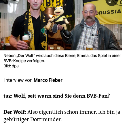
berlin
nord
wahrheit
verlag
verlag
Neben „Der Wolf“ wird auch diese Biene, Emma, das Spiel in einer
BVB-Kneipe verfolgen.
veranstaltungen
Bild: dpa
shop
Interview von
Marco Fieber
fragen & hilfe
unterstützen
taz: Wolf, seit wann sind Sie denn BVB-Fan?
abo
Der Wolf:
Also eigentlich schon immer. Ich bin ja
genossenschaft
gebürtiger Dortmunder.