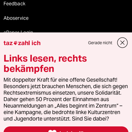
Feedback
Aboservice
ePaper Login
taz
zahl ich
Gerade nicht

Downloads für Abonnierende
Links lesen, rechts
bekämpfen
© 2026 taz Verlags und Vertriebs GmbH
Mit doppelter Kraft für eine offene Gesellschaft!
Alle Rechte vorbehalten. Bei rechtlichen Fragen oder für Genehmigungen
wenden Sie sich bitte an
lizenzen@taz.de
Besonders jetzt brauchen Menschen, die sich gegen
Rechtsextremismus einsetzen, unsere Solidarität.
Daher gehen 50 Prozent der Einnahmen aus
Feedback
Redaktionsstatut
Kommune-Richtlinien
KI-
Neuanmeldungen an „Alles beginnt im Zentrum“ –
eine Kampagne, die bedrohte linke Kulturzentren
Leitlinie
Informant
Datenschutz
Impressum
AGB
und Jugendorte unterstützt. Sind Sie dabei?
Seitenwende
Einwilligungen widerrufen (Ads)