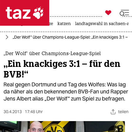

taz zahl ich
iran-krieg
ceuta
hitze
katzen
landtagswahl in sachsen-an

taz zahl ich
rt
„Der Wolf“ über Champions-League-Spiel: „Ein knackiges 3:1 – f
taz zahl ich
themen
„Der Wolf“ über Champions-League-Spiel
„Ein knackiges 3:1 – für den
politik
BVB!“
öko
Real gegen Dortmund und Tag des Wolfes: Was lag
da näher als den bekennenden BVB-Fan und Rapper
gesellschaft
Jens Albert alias „Der Wolf“ zum Spiel zu befragen.
kultur
30.4.2013
17:48 Uhr
teilen
sport