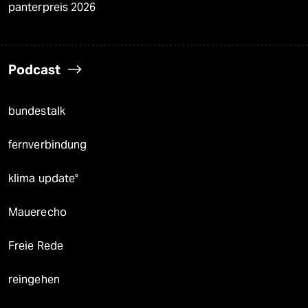
panterpreis 2026
Podcast
bundestalk
fernverbindung
klima update°
Mauerecho
Freie Rede
reingehen