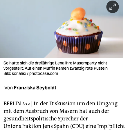
berlin
nord
wahrheit
verlag
verlag
veranstaltungen
So hatte sich die dreijährige Lena ihre Masernparty nicht
vorgestellt: Auf einen Muffin kamen zwanzig rote Pusteln
shop
Bild: sör alex / photocase.com
fragen & hilfe
Von
Franziska Seyboldt
unterstützen
BERLIN
taz
| In der Diskussion um den Umgang
abo
mit dem Ausbruch von Masern hat auch der
gesundheitspolitische Sprecher der
genossenschaft
Unionsfraktion Jens Spahn (CDU) eine Impfpflicht