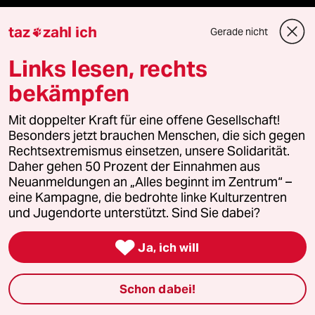
panterstiftung
taz
zahl ich
Gerade nicht

Links lesen, rechts
panterpreis 2026
bekämpfen
Mit doppelter Kraft für eine offene Gesellschaft!
Podcast
Besonders jetzt brauchen Menschen, die sich gegen
Rechtsextremismus einsetzen, unsere Solidarität.
Daher gehen 50 Prozent der Einnahmen aus
bundestalk
Neuanmeldungen an „Alles beginnt im Zentrum“ –
eine Kampagne, die bedrohte linke Kulturzentren
fernverbindung
und Jugendorte unterstützt. Sind Sie dabei?
klima update°

Ja, ich will
Mauerecho
Schon dabei!
Freie Rede