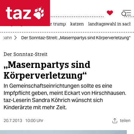

taz zahl ich
bergsteigen
usa unter trump
katzen
landtagswahl in sachs

taz zahl ich
 Spahn
Der Sonntaz-Streit: „Masernpartys sind Körperverletzung“
taz zahl ich
themen
Der Sonntaz-Streit
„Masernpartys sind
politik
Körperverletzung“
öko
In Gemeinschaftseinrichtungen sollte es eine
Impfpflicht geben, meint Eckart von Hirschhausen.
gesellschaft
taz-Leserin Sandra Köhrich wünscht sich
Kinderärzte mit mehr Zeit.
kultur
sport
20.7.2013
10:00 Uhr
teilen