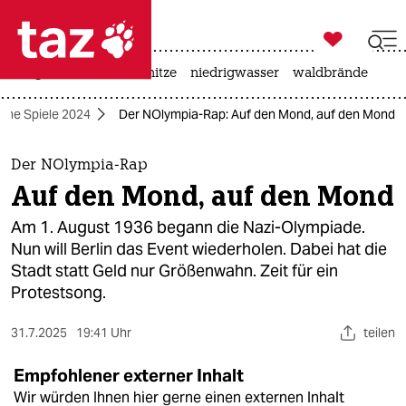

taz zahl ich
krieg in der ukraine
hitze
niedrigwasser
waldbrände

taz zahl ich
che Spiele 2024
Der NOlympia-Rap: Auf den Mond, auf den Mond
taz zahl ich
themen
Der NOlympia-Rap
Auf den Mond, auf den Mond
politik
Am 1. August 1936 begann die Nazi-Olympiade.
öko
Nun will Berlin das Event wiederholen. Dabei hat die
Stadt statt Geld nur Größenwahn. Zeit für ein
gesellschaft
Protestsong.
kultur
31.7.2025
19:41 Uhr
teilen
sport
Empfohlener externer Inhalt
Wir würden Ihnen hier gerne einen externen Inhalt