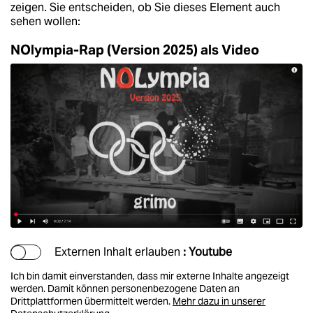
berlin
zeigen. Sie entscheiden, ob Sie dieses Element auch
sehen wollen:
nord
NOlympia-Rap (Version 2025) als Video
wahrheit
verlag
verlag
veranstaltungen
shop
fragen & hilfe
unterstützen
Externen Inhalt erlauben
: Youtube
abo
Ich bin damit einverstanden, dass mir externe Inhalte angezeigt
genossenschaft
werden. Damit können personenbezogene Daten an
Drittplattformen übermittelt werden.
Mehr dazu in unserer