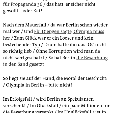
Nazi-Spiele will der
Berliner Senat die Spiele wieder in
für Propaganda 36
/ das hatt' er sicher nicht
die Stadt holen
. Und das in einer Zeit, in der die
gewollt – oder Kai?
Landesregierung
die Beheizung der Freibäder
gestrichen
hat, weil dafür das Geld fehlt. Bisher ist
nicht einmal klar,
ob sich die Stadt gegen die
Nach dem Mauerfall / da war Berlin schon wieder
nationalen Mitbewerber Hamburg, München und
mal wer / Und
Ebi Diepgen sagte, Olympia muss
Rhein/Ruhr durchsetzen kann
.
her
/ Zum Glück war er ein Looser und kein
bestechender Typ / Drum hatte ihn das IOC nicht
so richtig lieb / Ohne Korruption wird man da
nicht wertgeschätzt / So hat Berlin
die Bewerbung
in den Sand gesetzt
So liegt sie auf der Hand, die Moral der Geschicht:
/ Olympia in Berlin – bitte nicht!
Im Erfolgsfall / wird Berlin an Spekulanten
verschenkt / Im Glücksfall / ein paar Millionen für
die Bewerbung versenkt / Im Unglücksfall / ist in