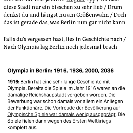
des
bis heute existierenden Hausprojekts
in der
diese Stadt nur ein bisschen zu sehr lieb / Drum
Kastanienallee.
denkst du und hängst nu am Größenwahn / Doch
das ist gerade das, was Berlin nun gar nicht kann
Das Video
finden Sie hier:
https://www.youtube.com/watch?v=JtRHdJWHKnI
Falls du’s vergessen hast, lies in Geschichte nach /
Nach Olympia lag Berlin noch jedesmal brach
Olympia in Berlin: 1916, 1936, 2000, 2036
1916:
Berlin hat eine sehr lange Geschichte mit
Olympia. Bereits die Spiele im Jahr 1916 waren an die
damalige Reichshaupstadt vergeben worden. Die
Bewerbung war schon damals vor allem ein Anliegen
der Funktionäre.
Die Vorfreude der Bevölkerung auf
Olympische Spiele war damals wenig ausgeprägt
. Die
Spiele fielen dann wegen des
Ersten Weltkriegs
komplett aus.