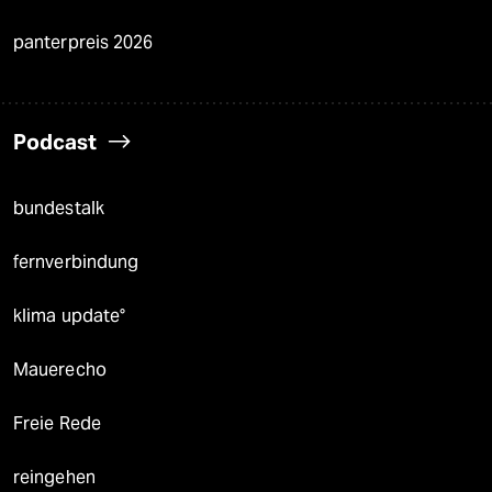
panterpreis 2026
Podcast
bundestalk
fernverbindung
klima update°
Mauerecho
Freie Rede
reingehen