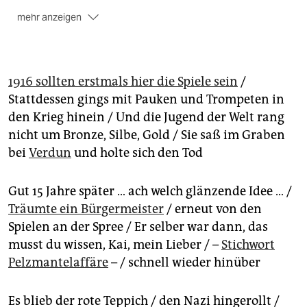
mehr anzeigen
1936:
20 Jahre später fanden die Spiele tatsächlich in
Berlin statt. Sie begannen am 1. August.
Die Nazis
nutzen
sie zu
einer Propagandashow
. Eingeleitet
wurde die Bewerbung 1929 noch unter Berlins erstem
1916 sollten erstmals hier die Spiele sein
/
Oberbürgermeister Gustav Böß (DDP), der
als Freund
Stattdessen gings mit Pauken und Trompeten in
von Sport und Glimmer galt
. Wenig später musste er
den Krieg hinein / Und die Jugend der Welt rang
zurücktreten,
weil seine Frau einen Pelzmantel viel zu
nicht um Bronze, Silbe, Gold / Sie saß im Graben
billig von windigen Textilherstellern bekommen hatte
.
bei
Verdun
und holte sich den Tod
2000:
Direkt nach dem Mauerfall träumten der
damalige Regierende Bürgermeister Eberhard
Gut 15 Jahre später … ach welch glänzende Idee … /
Diepgen (CDU) von Olympia im Millenniumsjahr.
Träumte ein Bürgermeister
Dagegen formierte sich eine starke, teils militante
/ erneut von den
Anti-Olympia-Bewegung. Allein die Bewerbung
Spielen an der Spree / Er selber war dann, das
kostete geschätzt 50 Millionen Mark
(25 Millionen
musst du wissen, Kai, mein Lieber / –
Stichwort
Euro) und scheiterte kläglich. Die Spiele wurden an
Pelzmantelaffäre
– / schnell wieder hinüber
Sydney vergeben.
2036:
Ausgerechnet zum 100-jährigen Jubiläum der
Es blieb der rote Teppich / den Nazi hingerollt /