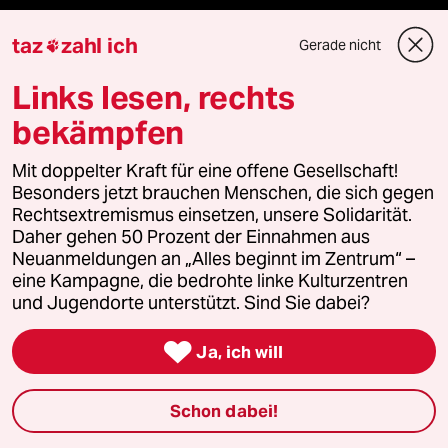
Vor Ort
taz
zahl ich
Gerade nicht

Live im Stream
Links lesen, rechts
bekämpfen
Vergangene
Mit doppelter Kraft für eine offene Gesellschaft!
taz lab 2027
Besonders jetzt brauchen Menschen, die sich gegen
Rechtsextremismus einsetzen, unsere Solidarität.
Daher gehen 50 Prozent der Einnahmen aus
Neuanmeldungen an „Alles beginnt im Zentrum“ –
Mehr taz Lesestoff
eine Kampagne, die bedrohte linke Kulturzentren
und Jugendorte unterstützt. Sind Sie dabei?
taz Blogs

Ja, ich will
taz FUTURZWEI
Schon dabei!
Le Monde diplomatique