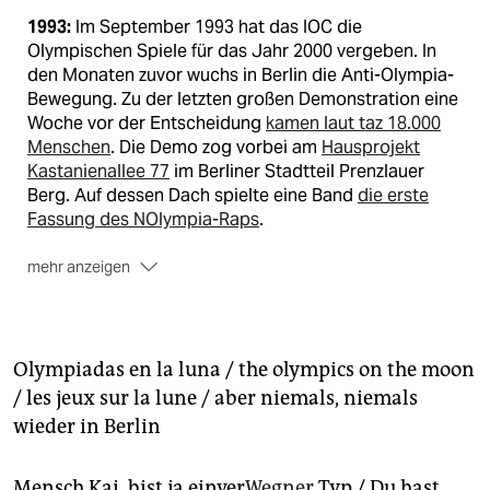
1993:
Im September 1993 hat das IOC die
Olympischen Spiele für das Jahr 2000 vergeben. In
den Monaten zuvor wuchs in Berlin die Anti-Olympia-
Bewegung. Zu der letzten großen Demonstration eine
Woche vor der Entscheidung
kamen laut taz 18.000
Menschen
. Die Demo zog vorbei am
Hausprojekt
Kastanienallee 77
im Berliner Stadtteil Prenzlauer
Berg. Auf dessen Dach spielte eine Band
die erste
Fassung des NOlympia-Raps
.
mehr anzeigen
2025:
Heute ist der damalige Sänger seit Jahrzehnten
Redakteur bei der taz. Ende letzten Jahres entdeckte
er ein Foto vom damaligen Protest
in der Ausstellung
„Träum weiter – Berlin, die 90er“
. Als wenig später der
Olympiadas en la luna / the olympics on the moon
Berliner Senat die erneute Bewerbung für das Jahr
/ les jeux sur la lune / aber niemals, niemals
2036 oder später beschloss, war schnell klar: Es muss
wieder in Berlin
eine
Neufassung des NOlympia-Raps
geben –
umgesetzt mit seinem heutigen
Bandprojekt grimo
.
Die Welturaufführung gab es kürzlich beim Hoffest
Mensch Kai, bist ja einver
Wegner
Typ / Du hast