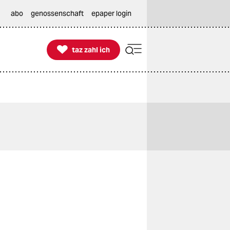
abo
genossenschaft
epaper login

taz zahl ich
taz zahl ich