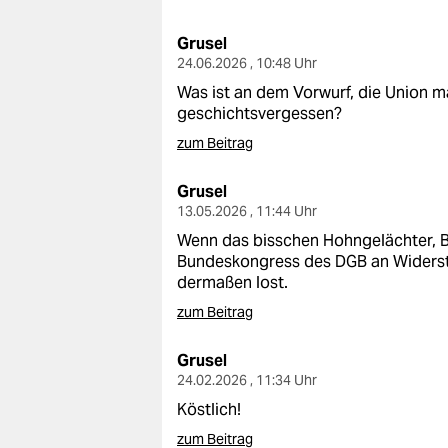
berlin
Grusel
nord
24.06.2026 , 10:48 Uhr
wahrheit
Was ist an dem Vorwurf, die Union 
geschichtsvergessen?
verlag
zum Beitrag
verlag
Grusel
13.05.2026 , 11:44 Uhr
veranstaltungen
Wenn das bisschen Hohngelächter, Buh
shop
Bundeskongress des DGB an Widerstan
dermaßen lost.
fragen & hilfe
zum Beitrag
unterstützen
Grusel
abo
24.02.2026 , 11:34 Uhr
Köstlich!
genossenschaft
zum Beitrag