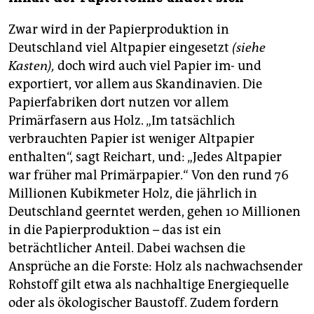
Millionen Tonnen Altpapier pro Jahr importiert.
Zwar wird in der Papierproduktion in
Inzwischen sind es nur noch 7 Millionen. Deutschland
exportiert seitdem vermehrt in chinesische
Deutschland viel Altpapier eingesetzt
(siehe
Anrainerstaaten, die ihre Papierproduktion
Kasten),
doch wird auch viel Papier im- und
angekurbelt haben.
(hol)
exportiert, vor allem aus Skandinavien. Die
Papierfabriken dort nutzen vor allem
Primärfasern aus Holz. „Im tatsächlich
verbrauchten Papier ist weniger Altpapier
enthalten“, sagt Reichart, und: „Jedes Altpapier
war früher mal Primärpapier.“ Von den rund 76
Millionen Kubikmeter Holz, die jährlich in
Deutschland geerntet werden, gehen 10 Millionen
in die Papierproduktion – das ist ein
beträchtlicher Anteil. Dabei wachsen die
Ansprüche an die Forste: Holz als nachwachsender
Rohstoff gilt etwa als nachhaltige Energiequelle
oder als ökologischer Baustoff. Zudem fordern