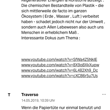
Regenerativer Energien & Rohstoffe aufzeigt .
Die chemischen Bestandteile von Plastik - die
sich mittlerweile de facto im ganzen
Ökosystem ( Erde , Wasser , Luft ) verbeitet
haben - schadet jedoch nicht nur der Umwelt ,
sondern auch Allen Lebewesen also auch uns
Menschen in erheblichem Maß .
Interessante Dokus zum Thema :
www.youtube.com/watch?v=SfWa4Z5NkIE
www.youtube.com/watch?v=8X9q8XkXupw
www.youtube.com/watch?v=6L482Xh9_Dc
www.youtube.com/watch?v=cXCB6r5u7Us
Traverso
T
14.05.2019
,
10:39 Uhr
Wenn die Papiertüte nur einmal benutzt und