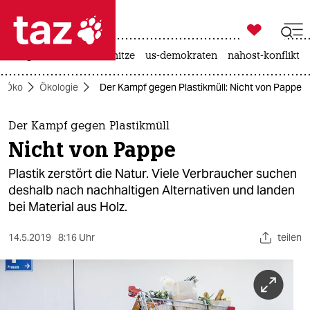

taz zahl ich
krieg in der ukraine
hitze
us-demokraten
nahost-konflikt

taz zahl ich
Öko
Ökologie
Der Kampf gegen Plastikmüll: Nicht von Pappe
taz zahl ich
themen
Der Kampf gegen Plastikmüll
Nicht von Pappe
politik
Plastik zerstört die Natur. Viele Verbraucher suchen
öko
deshalb nach nachhaltigen Alternativen und landen
bei Material aus Holz.
gesellschaft
14.5.2019
8:16 Uhr
teilen
kultur
sport