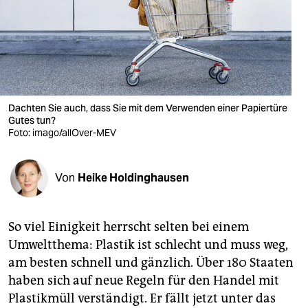
berlin
nord
wahrheit
verlag
Dachten Sie auch, dass Sie mit dem Verwenden einer Papiertüre
Gutes tun?
verlag
Foto: imago/allOver-MEV
veranstaltungen
shop
Von
Heike Holdinghausen
fragen & hilfe
So viel Einigkeit herrscht selten bei einem
unterstützen
Umweltthema: Plastik ist schlecht und muss weg,
abo
am besten schnell und gänzlich. Über 180 Staaten
haben sich auf neue Regeln für den Handel mit
genossenschaft
Plastikmüll verständigt. Er fällt jetzt unter das