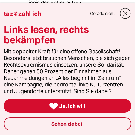
Lignin des Holzes nutzen.
taz
zahl ich
Gerade nicht

Aber das Entscheidene ist - nur weniger ist
mehr für die Umwelt. Die ganzen
Links lesen, rechts
Umverpackungen müssen weg und der Online
Handel muss sich etwas einfallen lassen.
bekämpfen
Mit der CO2Steuer kann man das nicht regeln.
Mit doppelter Kraft für eine offene Gesellschaft!
Besonders jetzt brauchen Menschen, die sich gegen
Rechtsextremismus einsetzen, unsere Solidarität.
Daher gehen 50 Prozent der Einnahmen aus
simie
S
Neuanmeldungen an „Alles beginnt im Zentrum“ –
14.05.2019
,
10:00 Uhr
eine Kampagne, die bedrohte linke Kulturzentren
@4813 (Profil gelöscht):
und Jugendorte unterstützt. Sind Sie dabei?
Bezüglich der Plastiktüten stimmt
ihre Angabe definitiv nicht. Die kann

Ja, ich will
man definitiv häufiger benutzen als
Papiertüten. Zusätzlich ist sie auch
Schon dabei!
tatsächlich einsetzbar. Die Papiertüte
nicht. Die reisst leider viel zu schnell