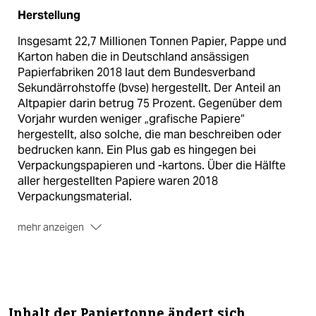
Herstellung
Insgesamt 22,7 Millionen Tonnen Papier, Pappe und
Karton haben die in Deutschland ansässigen
Papierfabriken 2018 laut dem Bundesverband
Sekundärrohstoffe (bvse) hergestellt. Der Anteil an
Altpapier darin betrug 75 Prozent. Gegenüber dem
Vorjahr wurden weniger „grafische Papiere“
hergestellt, also solche, die man beschreiben oder
bedrucken kann. Ein Plus gab es hingegen bei
Verpackungspapieren und -kartons. Über die Hälfte
aller hergestellten Papiere waren 2018
Verpackungsmaterial.
mehr anzeigen
Importverbot Chinas
Die Altpapierbranche treibt derzeit vor allem das
Importverbot in China um. Das Land hat nicht nur
einen Einfuhrstopp für Plastikmüll erlassen, sondern
Inhalt der Papiertonne ändert sich
auch für Altpapier. Bis 2017 hatte China rund 30