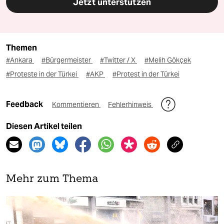
Jetzt unterstützen
Themen
#Ankara
#Bürgermeister
#Twitter / X
#Melih Gökçek
#Proteste in der Türkei
#AKP
#Protest in der Türkei
Feedback
Kommentieren
Fehlerhinweis
Diesen Artikel teilen
Mehr zum Thema