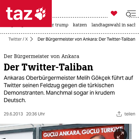

taz zahl ich
bergsteigen
usa unter trump
katzen
landtagswahl in sachs

taz zahl ich
Twitter / X
Der Bürgermeister von Ankara: Der Twitter-Taliban
taz zahl ich
themen
Der Bürgermeister von Ankara
Der Twitter-Taliban
politik
Ankaras Oberbürgermeister Melih Gökçek führt auf
öko
Twitter seinen Feldzug gegen die türkischen
Demonstranten. Manchmal sogar in krudem
gesellschaft
Deutsch.
kultur
29.6.2013
20:36 Uhr
teilen
sport