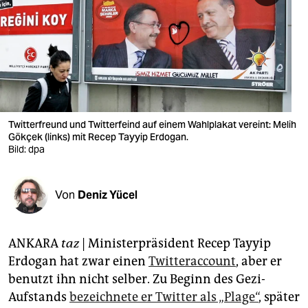
berlin
nord
wahrheit
verlag
verlag
Twitterfreund und Twitterfeind auf einem Wahlplakat vereint: Melih
Gökçek (links) mit Recep Tayyip Erdogan.
veranstaltungen
Bild: dpa
shop
Von
Deniz Yücel
fragen & hilfe
unterstützen
ANKARA
taz
| Ministerpräsident Recep Tayyip
abo
Erdogan hat zwar einen
Twitteraccount
, aber er
benutzt ihn nicht selber. Zu Beginn des Gezi-
genossenschaft
Aufstands
bezeichnete er Twitter als „Plage“
, später