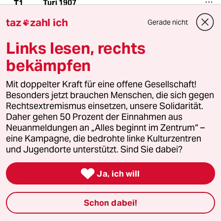
Turi 1907
T1
30.06.2013
,
23:23 Uhr
taz
zahl ich
Gerade nicht

#gökcekalamancaögren ist aber auch falsch :)
Sie sind damit auch Google-Opfer. Richtig
Links lesen, rechts
müsste 'Almanca': Deutsch geschrieben
bekämpfen
werden. #gökçekalmancaöğren
#taztürkçeöğren kann ja nicht schaden... :)
Mit doppelter Kraft für eine offene Gesellschaft!
Besonders jetzt brauchen Menschen, die sich gegen
Rechtsextremismus einsetzen, unsere Solidarität.
Daher gehen 50 Prozent der Einnahmen aus
Antifilm
A
Neuanmeldungen an „Alles beginnt im Zentrum“ –
30.06.2013
,
20:34 Uhr
eine Kampagne, die bedrohte linke Kulturzentren
Sich über die Aussprache von Türken lustig zu
und Jugendorte unterstützt. Sind Sie dabei?
machen, ist ja mittlerweile schon eine
deutsche Charaktereigenschaft. Von daher bin

Ja, ich will
ich nichtmal schockiert...sana ne ? sen git
gendi Polisine bak.
Schon dabei!