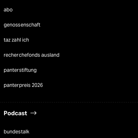
abo
genossenschaft
taz zahl ich
recherchefonds ausland
panterstiftung
panterpreis 2026
Podcast
bundestalk