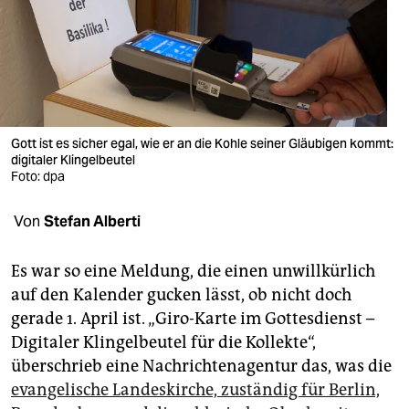
berlin
nord
wahrheit
verlag
Gott ist es sicher egal, wie er an die Kohle seiner Gläubigen kommt:
verlag
digitaler Klingelbeutel
Foto: dpa
veranstaltungen
Von
Stefan Alberti
shop
fragen & hilfe
Es war so eine Meldung, die einen unwillkürlich
auf den Kalender gucken lässt, ob nicht doch
unterstützen
gerade 1. April ist. „Giro-Karte im Gottesdienst –
abo
Digitaler Klingelbeutel für die Kollekte“,
überschrieb eine Nachrichtenagentur das, was die
genossenschaft
evangelische Landeskirche, zuständig für Berlin,