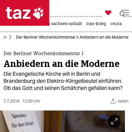

taz zahl ich
hitze
landtagswahl in sachsen-anhalt
iran-krieg
ceuta

taz zahl ich
rlin
Der Berliner Wochenkommentar I: Anbiedern an die Moderne
taz zahl ich
themen
Der Berliner Wochenkommentar I
Anbiedern an die Moderne
politik
Die Evangelische Kirche will in Berlin und
öko
Brandenburg den Elektro-Klingelbeutel einführen.
Ob das Gott und seinen Schäfchen gefallen kann?
gesellschaft
7.7.2018
12:00 Uhr
teilen
kultur
sport