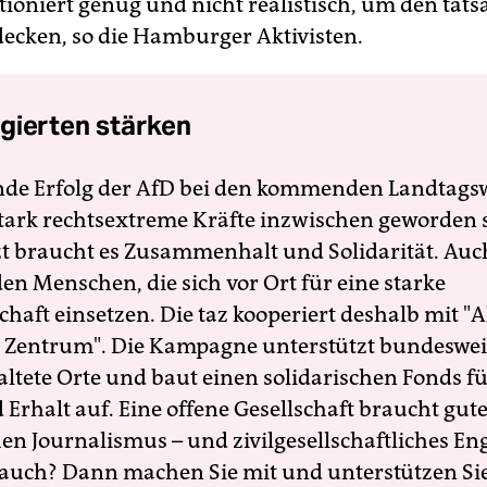
tioniert genug und nicht realistisch, um den tats
decken, so die Hamburger Aktivisten.
gierten stärken
nde Erfolg der AfD bei den kommenden Landtags
 stark rechtsextreme Kräfte inzwischen geworden 
zt braucht es Zusammenhalt und Solidarität. Auc
en Menschen, die sich vor Ort für eine starke
schaft einsetzen. Die taz kooperiert deshalb mit "A
 Zentrum". Die Kampagne unterstützt bundesweit
altete Orte und baut einen solidarischen Fonds f
Erhalt auf. Eine offene Gesellschaft braucht gute
en Journalismus – und zivilgesellschaftliches E
 auch? Dann machen Sie mit und unterstützen Si