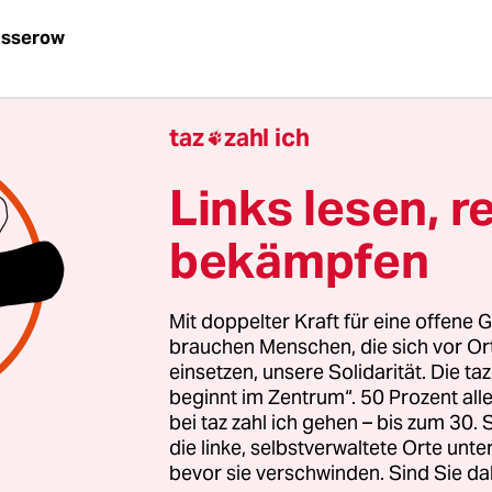
usserow
| Mit einer bundesweiten Aktion des
Bündnisses 
taz
zahl ich
 der Miete“
am Samstag in zwölf Städten könnte e

osgetreten werden. Bisher war der Kampf gegen 
Links lesen, r
 Verdrängung eher ein lokaler.
bekämpfen
 Hamburg, Frankfurt am Main, Köln, Düsseldorf, F
eipzig, Bremen, Hanau, Maintal und Mülheim an
Mit doppelter Kraft für eine offene G
ebungen und Diskussionen geplant. Die Forderu
brauchen Menschen, die sich vor O
len an die Lohn- und Rentenentwicklung gekoppel
einsetzen, unsere Solidarität. Die ta
haften gefördert werden.
beginnt im Zentrum“. 50 Prozent a
bei taz zahl ich gehen – bis zum 30
die linke, selbstverwaltete Orte unte
bevor sie verschwinden. Sind Sie da