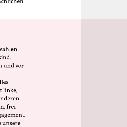
ächlichen
wahlen
sind.
h und vor
lles
 linke,
ür deren
n, frei
ngagement.
e unsere