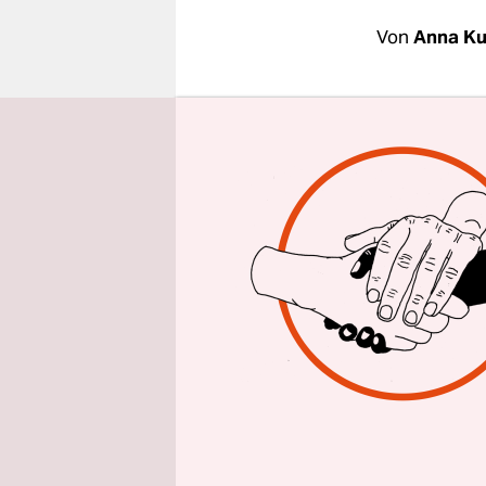
epaper login
Von
Anna K
BERLIN
taz
Profite mit
Bewegung l
Mieten und
In Berlin,
Dresden, L
sind Kundg
Mieten sol
Genossensc