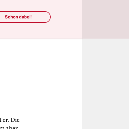
Schon dabei!
 er. Die
um aber