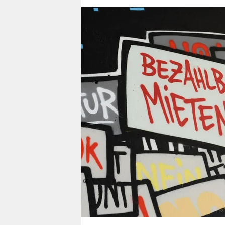
berlin
nord
wahrheit
verlag
verlag
veranstaltungen
shop
fragen & hilfe
unterstützen
abo
genossenschaft