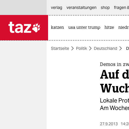
hautnavigation anspringen
hauptinhalt anspringen
footer anspringen
verlag
veranstaltungen
shop
fragen &
katzen
usa unter trump
hitze
nied

taz zahl ich
taz zahl ich
Startseite
Politik
Deutschland
D
themen
politik
Demos in zw
Auf d
öko
Wuch
gesellschaft
Lokale Pro
kultur
Am Wochene
sport
27.9.2013
14:2