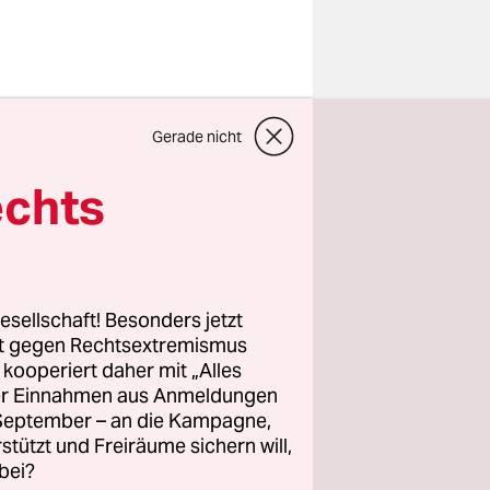
„Keine
ine
Gerade nicht
steigende
echts
reiburg,
 der Ruhr
esellschaft! Besonders jetzt
ngen: Die
rt gegen Rechtsextremismus
t,
z kooperiert daher mit „Alles
ller Einnahmen aus Anmeldungen
. September – an die Kampagne,
rstützt und Freiräume sichern will,
bei?