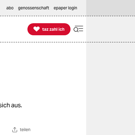
abo
genossenschaft
epaper login

taz zahl ich
taz zahl ich
ich aus.
teilen