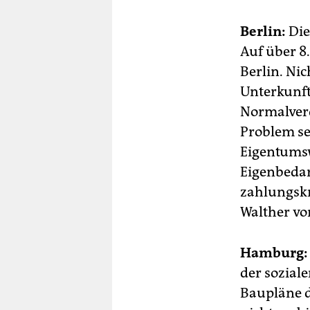
Berlin:
Die
Auf über 8
Berlin. Nic
Unterkunft
Normalverd
Problem se
Eigentums
Eigenbedar
zahlungskrä
Walther v
Hamburg:
der sozial
Baupläne d