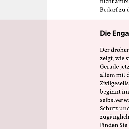
nicht ambi
Bedarf zu 
Die Enga
Der drohe
zeigt, wie
Gerade jet
allem mit d
Zivilgesell
beginnt im
selbstverw
Schutz und 
zugänglich
Finden Sie