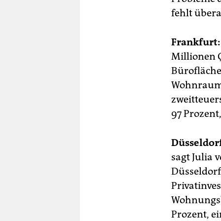
fehlt übera
Frankfurt:
Millionen 
Bürofläche
Wohnraummi
zweitteuer
97 Prozent,
Düsseldorf
sagt Julia
Düsseldorf
Privatinve
Wohnungsba
Prozent, ei