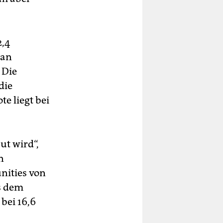
2,4
 an
 Die
die
e liegt bei
ut wird“,
n
nities von
s dem
bei 16,6