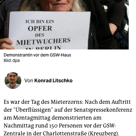
berlin
nord
wahrheit
verlag
verlag
Demonstrantin vor dem GSW-Haus
Bild: dpa
veranstaltungen
shop
Von
Konrad Litschko
fragen & hilfe
unterstützen
Es war der Tag des Mieterzorns: Nach dem Auftritt
der "Überflüssigen" auf der Senatspressekonferenz
abo
am Montagmittag demonstrierten am
genossenschaft
Nachmittag rund 150 Personen vor der GSW-
Zentrale in der Charlottenstraße (Kreuzberg).