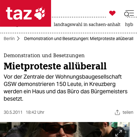

taz zahl ich
niedrigwasser
rente
landtagswahl in sachsen-anhalt
hybri

taz zahl ich
Berlin
Demonstration und Besetzungen: Mietproteste allüberall
taz zahl ich
themen
Demonstration und Besetzungen
Mietproteste allüberall
politik
Vor der Zentrale der Wohnungsbaugesellschaft
öko
GSW demonstrieren 150 Leute, in Kreuzberg
werden ein Haus und das Büro das Bürgemeisters
gesellschaft
besetzt.
kultur
30.5.2011
18:42 Uhr
teilen
sport