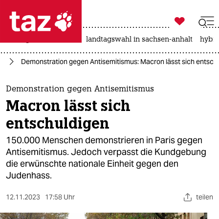

taz zahl ich
niedrigwasser
rente
landtagswahl in sachsen-anhalt
hybri

taz zahl ich
on
Demonstration gegen Antisemitismus: Macron lässt sich entsch
taz zahl ich
themen
Demonstration gegen Antisemitismus
Macron lässt sich
politik
entschuldigen
öko
150.000 Menschen demonstrieren in Paris gegen
Antisemitismus. Jedoch verpasst die Kundgebung
gesellschaft
die erwünschte nationale Einheit gegen den
Judenhass.
kultur
sport
12.11.2023
17:58 Uhr
teilen