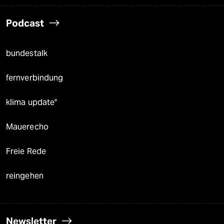
Podcast
bundestalk
fernverbindung
klima update°
Mauerecho
Freie Rede
reingehen
Newsletter