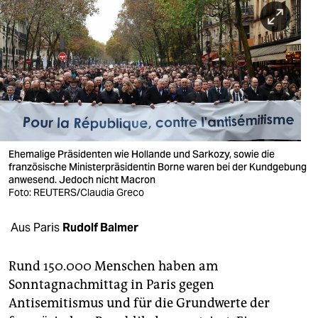
berlin
nord
wahrheit
verlag
verlag
veranstaltungen
Ehemalige Präsidenten wie Hollande und Sarkozy, sowie die
französische Ministerpräsidentin Borne waren bei der Kundgebung
shop
anwesend. Jedoch nicht Macron
Foto: REUTERS/Claudia Greco
fragen & hilfe
Aus Paris
Rudolf Balmer
unterstützen
abo
Rund 150.000 Menschen haben am
Sonntagnachmittag in Paris gegen
genossenschaft
Antisemitismus und für die Grundwerte der