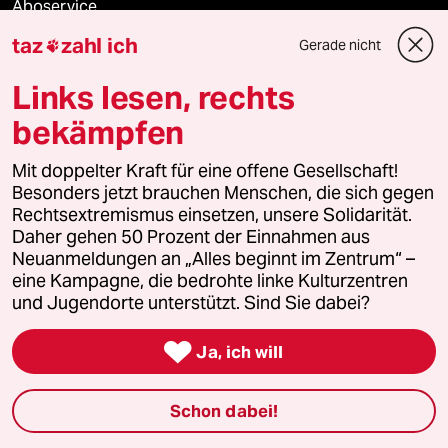
Aboservice
taz
zahl ich
Gerade nicht

ePaper Login
Links lesen, rechts
Downloads für Abonnierende
bekämpfen
Mit doppelter Kraft für eine offene Gesellschaft!
Besonders jetzt brauchen Menschen, die sich gegen
© 2026 taz Verlags und Vertriebs GmbH
Rechtsextremismus einsetzen, unsere Solidarität.
Alle Rechte vorbehalten. Bei rechtlichen Fragen oder für Genehmigungen
wenden Sie sich bitte an
lizenzen@taz.de
Daher gehen 50 Prozent der Einnahmen aus
Neuanmeldungen an „Alles beginnt im Zentrum“ –
eine Kampagne, die bedrohte linke Kulturzentren
Feedback
Redaktionsstatut
Kommune-Richtlinien
KI-
und Jugendorte unterstützt. Sind Sie dabei?
Leitlinie
Informant
Datenschutz
Impressum
AGB

Ja, ich will
Seitenwende
Einwilligungen widerrufen (Ads)
Schon dabei!