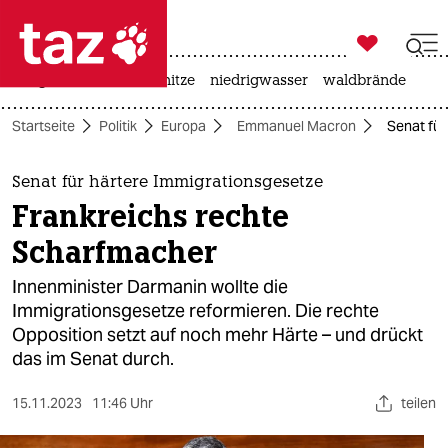

taz zahl ich
krieg in der ukraine
hitze
niedrigwasser
waldbrände

taz zahl ich
Startseite
Politik
Europa
Emmanuel Macron
Senat für
taz zahl ich
themen
Senat für härtere Immigrationsgesetze
Frankreichs rechte
politik
Scharfmacher
öko
Innenminister Darmanin wollte die
Immigrationsgesetze reformieren. Die rechte
gesellschaft
Opposition setzt auf noch mehr Härte – und drückt
das im Senat durch.
kultur
sport
15.11.2023
11:46 Uhr
teilen