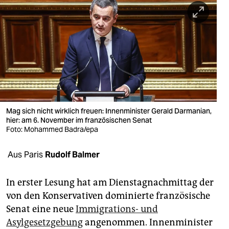
berlin
nord
wahrheit
verlag
verlag
veranstaltungen
Mag sich nicht wirklich freuen: Innenminister Gerald Darmanian,
hier: am 6. November im französischen Senat
shop
Foto: Mohammed Badra/epa
fragen & hilfe
Aus Paris
Rudolf Balmer
unterstützen
In erster Lesung hat am Dienstagnachmittag der
abo
von den Konservativen dominierte französische
Senat eine neue
Immigrations- und
genossenschaft
Asylgesetzgebung
angenommen. Innenminister