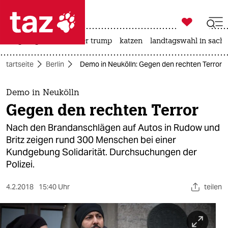

taz zahl ich
bergsteigen
usa unter trump
katzen
landtagswahl in sachs

taz zahl ich
Startseite
Berlin
Demo in Neukölln: Gegen den rechten Terror
taz zahl ich
themen
Demo in Neukölln
Gegen den rechten Terror
politik
Nach den Brandanschlägen auf Autos in Rudow und
öko
Britz zeigen rund 300 Menschen bei einer
Kundgebung Solidarität. Durchsuchungen der
gesellschaft
Polizei.
kultur
4.2.2018
15:40 Uhr
teilen
sport