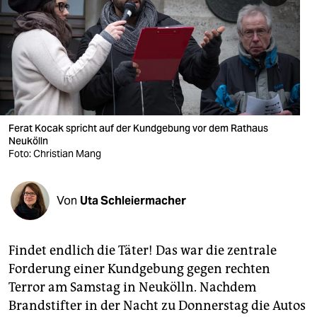
berlin
nord
wahrheit
verlag
verlag
Ferat Kocak spricht auf der Kundgebung vor dem Rathaus
Neukölln
veranstaltungen
Foto: Christian Mang
shop
Von
Uta Schleiermacher
fragen & hilfe
unterstützen
Findet endlich die Täter! Das war die zentrale
abo
Forderung einer Kundgebung gegen rechten
Terror am Samstag in Neukölln. Nachdem
genossenschaft
Brandstifter in der Nacht zu Donnerstag die Autos