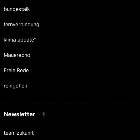
bundestalk
fernverbindung
klima update°
Mauerecho
Freie Rede
reingehen
Newsletter
team zukunft