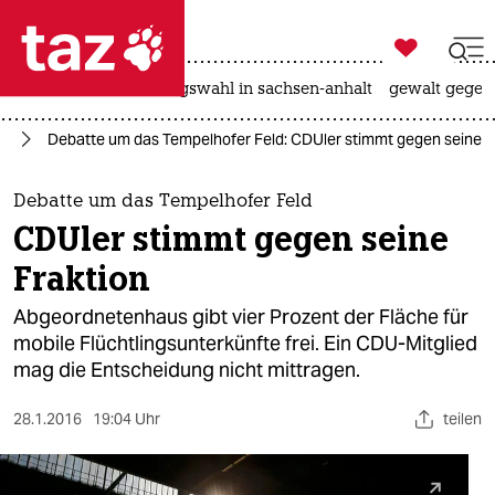

taz zahl ich
hitze
surfen
landtagswahl in sachsen-anhalt
gewalt gegen

taz zahl ich
in
Debatte um das Tempelhofer Feld: CDUler stimmt gegen seine F
taz zahl ich
themen
Debatte um das Tempelhofer Feld
CDUler stimmt gegen seine
politik
Fraktion
öko
Abgeordnetenhaus gibt vier Prozent der Fläche für
mobile Flüchtlingsunterkünfte frei. Ein CDU-Mitglied
gesellschaft
mag die Entscheidung nicht mittragen.
kultur
28.1.2016
19:04 Uhr
teilen
sport