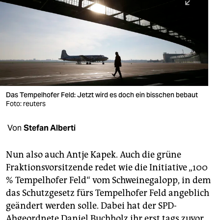
berlin
nord
wahrheit
verlag
verlag
Das Tempelhofer Feld: Jetzt wird es doch ein bisschen bebaut
Foto: reuters
veranstaltungen
shop
Von
Stefan Alberti
fragen & hilfe
Nun also auch Antje Kapek. Auch die grüne
unterstützen
Fraktionsvorsitzende redet wie die Initiative „100
% Tempelhofer Feld“ vom Schweinegalopp, in dem
abo
das Schutzgesetz fürs Tempelhofer Feld angeblich
genossenschaft
geändert werden solle. Dabei hat der SPD-
Abgeordnete Daniel Buchholz ihr erst tags zuvor