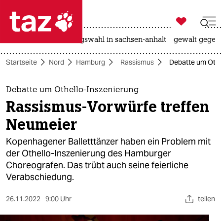

taz zahl ich
hitze
surfen
landtagswahl in sachsen-anhalt
gewalt gegen

taz zahl ich
Startseite
Nord
Hamburg
Rassismus
Debatte um Othe
taz zahl ich
themen
Debatte um Othello-Inszenierung
Rassismus-Vorwürfe treffen
politik
Neumeier
öko
Kopenhagener Balletttänzer haben ein Problem mit
der Othello-Inszenierung des Hamburger
gesellschaft
Choreografen. Das trübt auch seine feierliche
Verabschiedung.
kultur
sport
26.11.2022
9:00 Uhr
teilen