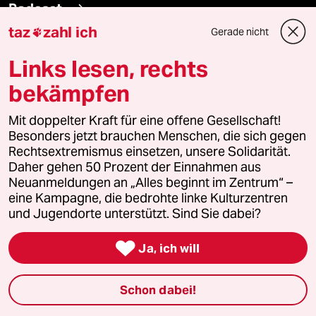
Podcast
taz
zahl ich
Gerade nicht

bundestalk
Links lesen, rechts
fernverbindung
bekämpfen
Mit doppelter Kraft für eine offene Gesellschaft!
klima update°
Besonders jetzt brauchen Menschen, die sich gegen
Rechtsextremismus einsetzen, unsere Solidarität.
Mauerecho
Daher gehen 50 Prozent der Einnahmen aus
Neuanmeldungen an „Alles beginnt im Zentrum“ –
Freie Rede
eine Kampagne, die bedrohte linke Kulturzentren
und Jugendorte unterstützt. Sind Sie dabei?
reingehen

Ja, ich will
Newsletter
Schon dabei!