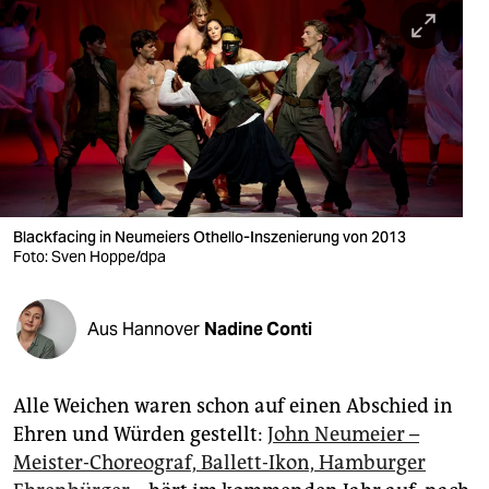
berlin
nord
wahrheit
verlag
verlag
veranstaltungen
Blackfacing in Neumeiers Othello-Inszenierung von 2013
Foto: Sven Hoppe/dpa
shop
fragen & hilfe
Aus Hannover
Nadine Conti
unterstützen
Alle Weichen waren schon auf einen Abschied in
abo
Ehren und Würden gestellt:
John ­Neumeier –
genossenschaft
Meister-Choreograf, Ballett-Ikon, Hamburger