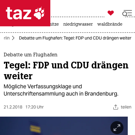

taz zahl ich
krieg in der ukraine
hitze
niedrigwasser
waldbrände

taz zahl ich
Berlin
Debatte um Flughafen: Tegel: FDP und CDU drängen weiter
taz zahl ich
themen
Debatte um Flughafen
Tegel: FDP und CDU drängen
politik
weiter
öko
Mögliche Verfassungsklage und
Unterschriftensammlung auch in Brandenburg.
gesellschaft
21.2.2018
17:20 Uhr
teilen
kultur
sport