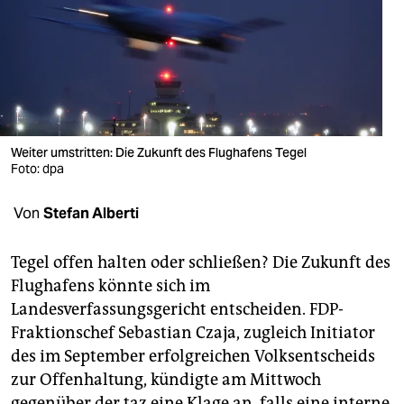
berlin
nord
wahrheit
verlag
Weiter umstritten: Die Zukunft des Flughafens Tegel
verlag
Foto: dpa
veranstaltungen
Von
Stefan Alberti
shop
Tegel offen halten oder schließen? Die Zukunft des
fragen & hilfe
Flughafens könnte sich im
unterstützen
Landesverfassungsgericht entscheiden. FDP-
Fraktionschef Sebastian Czaja, zugleich Initiator
abo
des im September erfolgreichen Volksentscheids
genossenschaft
zur Offenhaltung, kündigte am Mittwoch
gegenüber der taz eine Klage an, falls eine interne