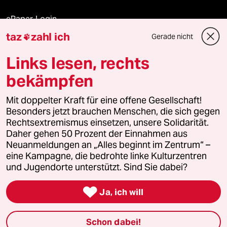
ePaper Login
taz
zahl ich
Gerade nicht

Downloads für Abonnierende
Links lesen, rechts
bekämpfen
© 2026 taz Verlags und Vertriebs GmbH
Mit doppelter Kraft für eine offene Gesellschaft!
Alle Rechte vorbehalten. Bei rechtlichen Fragen oder für Genehmigungen
wenden Sie sich bitte an
lizenzen@taz.de
Besonders jetzt brauchen Menschen, die sich gegen
Rechtsextremismus einsetzen, unsere Solidarität.
Daher gehen 50 Prozent der Einnahmen aus
Feedback
Redaktionsstatut
Kommune-Richtlinien
KI-
Neuanmeldungen an „Alles beginnt im Zentrum“ –
eine Kampagne, die bedrohte linke Kulturzentren
Leitlinie
Informant
Datenschutz
Impressum
AGB
und Jugendorte unterstützt. Sind Sie dabei?
Seitenwende
Einwilligungen widerrufen (Ads)

Ja, ich will
Schon dabei!