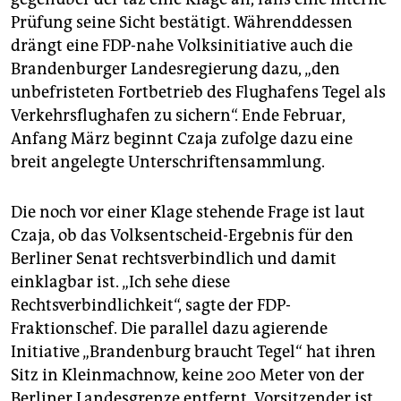
epaper login
Prüfung seine Sicht bestätigt. Währenddessen
drängt eine FDP-nahe Volksinitiative auch die
Brandenburger Landesregierung dazu, „den
unbefristeten Fortbetrieb des Flughafens Tegel als
Verkehrsflughafen zu sichern“. Ende Februar,
Anfang März beginnt Czaja zufolge dazu eine
breit angelegte Unterschriftensammlung.
Die noch vor einer Klage stehende Frage ist laut
Czaja, ob das Volksentscheid-Ergebnis für den
Berliner Senat rechtsverbindlich und damit
einklagbar ist. „Ich sehe diese
Rechtsverbindlichkeit“, sagte der FDP-
Fraktionschef. Die parallel dazu agierende
Initiative „Brandenburg braucht Tegel“ hat ihren
Sitz in Kleinmachnow, keine 200 Meter von der
Berliner Landesgrenze entfernt. Vorsitzender ist