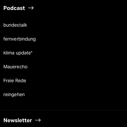
Podcast
bundestalk
fernverbindung
klima update°
Mauerecho
Freie Rede
reingehen
Newsletter