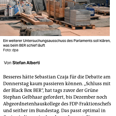
berlin
nord
wahrheit
verlag
Ein weiterer Untersuchungsausschuss des Parlaments soll klären,
was beim BER schief läuft
verlag
Foto: dpa
veranstaltungen
Von
Stefan Alberti
shop
fragen & hilfe
Besseres hätte Sebastian Czaja für die Debatte am
Donnerstag kaum passieren können. „Schluss mit
unterstützen
der Black Box BER“, hat tags zuvor der Grüne
Stephan Gelbhaar gefordert, bis Dezember noch
abo
Abgeordnetenhauskollege des FDP-Fraktionschefs
genossenschaft
und seither im Bundestag. Das passt optimal in