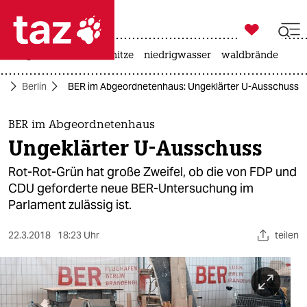

taz zahl ich
krieg in der ukraine
hitze
niedrigwasser
waldbrände

taz zahl ich
te
Berlin
BER im Abgeordnetenhaus: Ungeklärter U-Ausschuss
taz zahl ich
themen
BER im Abgeordnetenhaus
Ungeklärter U-Ausschuss
politik
Rot-Rot-Grün hat große Zweifel, ob die von FDP und
öko
CDU geforderte neue BER-Untersuchung im
Parlament zulässig ist.
gesellschaft
22.3.2018
18:23 Uhr
teilen
kultur
sport