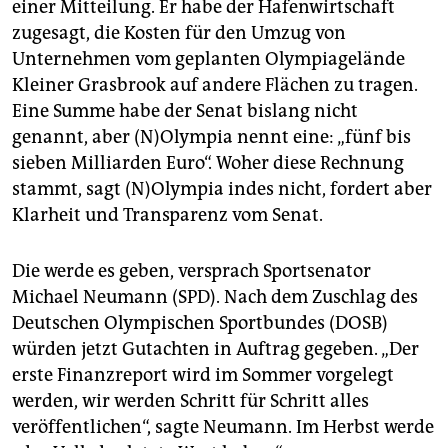
einer Mitteilung. Er habe der Hafenwirtschaft
Hamburger Kandidatur offiziell an.
zugesagt, die Kosten für den Umzug von
Herbst 2015:
Bürgerentscheide in Hamburg und der
Unternehmen vom geplanten Olympiagelände
Segelstadt.
Kleiner Grasbrook auf andere Flächen zu tragen.
8. Januar 2016:
Abgabe erster
Eine Summe habe der Senat bislang nicht
Bewerbungsunterlagen beim IOC.
genannt, aber (N)Olympia nennt eine: „fünf bis
sieben Milliarden Euro“. Woher diese Rechnung
April/Mai 2016:
Das IOC wählt bis zu fünf
Kandidatenstädte aus.
stammt, sagt (N)Olympia indes nicht, fordert aber
Klarheit und Transparenz vom Senat.
Januar 2017:
Bewerber reichen vollständige
Unterlagen ein.
Die werde es geben, versprach Sportsenator
Sommer 2017:
Das IOC wählt in Lima/Peru die Stadt
Michael Neumann (SPD). Nach dem Zuschlag des
für die XXXIII. Olympischen Spiele 2024.
Deutschen Olympischen Sportbundes (DOSB)
würden jetzt Gutachten in Auftrag gegeben. „Der
erste Finanzreport wird im Sommer vorgelegt
werden, wir werden Schritt für Schritt alles
veröffentlichen“, sagte Neumann. Im Herbst werde