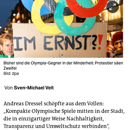
berlin
nord
wahrheit
verlag
verlag
veranstaltungen
Bisher sind die Olympia-Gegner in der Minderheit: Protestler säen
Zweifel
shop
Bild: dpa
fragen & hilfe
Von
Sven-Michael Veit
unterstützen
Andreas Dressel schöpfte aus dem Vollen:
abo
„Kompakte Olympische Spiele mitten in der Stadt,
die in einzigartiger Weise Nachhaltigkeit,
genossenschaft
Transparenz und Umweltschutz verbinden“,