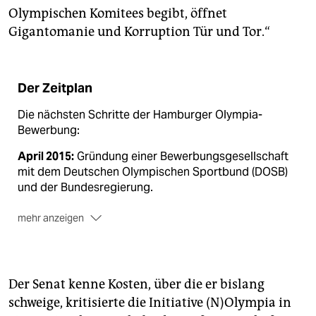
Olympischen Komitees begibt, öffnet
Gigantomanie und Korruption Tür und Tor.“
Der Zeitplan
Die nächsten Schritte der Hamburger Olympia-
Bewerbung:
April 2015:
Gründung einer Bewerbungsgesellschaft
mit dem Deutschen Olympischen Sportbund (DOSB)
und der Bundesregierung.
mehr anzeigen
9./10. April 2015:
Auswahl der Stadt für die
Segelregatten: Rostock-Warnemünde, Lübeck-
Travemünde oder Kiel.
Der Senat kenne Kosten, über die er bislang
15. September 2015:
Der DOSB und die Stadt melden
schweige, kritisierte die Initiative (N)Olympia in
beim Internationalen Olympischen Komitee (IOC) die