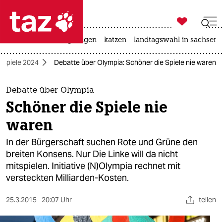

taz zahl ich
ceuta
hitze
bergsteigen
katzen
landtagswahl in sachsen-

taz zahl ich
 Spiele 2024
Debatte über Olympia: Schöner die Spiele nie waren
taz zahl ich
themen
Debatte über Olympia
Schöner die Spiele nie
politik
waren
öko
In der Bürgerschaft suchen Rote und Grüne den
breiten Konsens. Nur Die Linke will da nicht
gesellschaft
mitspielen. Initiative (N)Olympia rechnet mit
versteckten Milliarden-Kosten.
kultur
sport
25.3.2015
20:07 Uhr
teilen