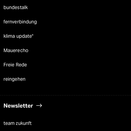
bundestalk
fernverbindung
klima update°
Mauerecho
Freie Rede
reingehen
Newsletter
team zukunft