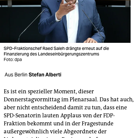
berlin
nord
wahrheit
verlag
SPD-Fraktionschef Raed Saleh drängte erneut auf die
verlag
Finanzierung des Landeseinbürgerungszentrums
Foto: dpa
veranstaltungen
Aus Berlin
Stefan Alberti
shop
fragen & hilfe
Es ist ein spezieller Moment, dieser
Donnerstagvormittag im Plenarsaal. Das hat auch,
unterstützen
aber nicht entscheidend damit zu tun, dass eine
abo
SPD-Senatorin lauten Applaus von der FDP-
Fraktion bekommt und in der Fragestunde
genossenschaft
außergewöhnlich viele Abgeordnete der