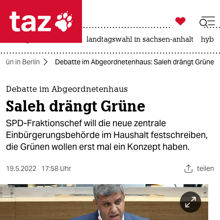

taz zahl ich
niedrigwasser
rente
landtagswahl in sachsen-anhalt
hybri

taz zahl ich
rün in Berlin
Debatte im Abgeordnetenhaus: Saleh drängt Grüne
taz zahl ich
themen
Debatte im Abgeordnetenhaus
Saleh drängt Grüne
politik
SPD-Fraktionschef will die neue zentrale
öko
Einbürgerungsbehörde im Haushalt festschreiben,
die Grünen wollen erst mal ein Konzept haben.
gesellschaft
19.5.2022
17:58 Uhr
teilen
kultur
sport