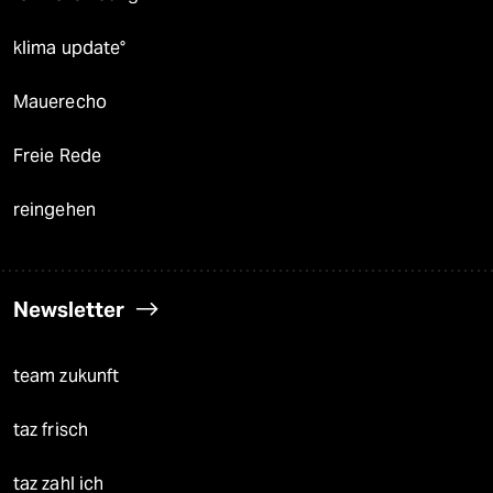
klima update°
Mauerecho
Freie Rede
reingehen
Newsletter
team zukunft
taz frisch
taz zahl ich