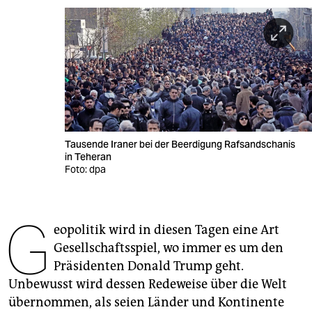
berlin
nord
wahrheit
verlag
verlag
Tausende Iraner bei der Beerdigung Rafsandschanis
veranstaltungen
in Teheran
Foto: dpa
shop
fragen & hilfe
G
eopolitik wird in diesen Tagen eine Art
unterstützen
Gesellschaftsspiel, wo immer es um den
abo
Präsidenten Donald Trump geht.
Unbewusst wird dessen Redeweise über die Welt
genossenschaft
übernommen, als seien Länder und Kontinente