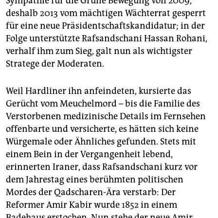
Sympathie für die Grüne Bewegung von 2009,
deshalb 2013 vom mächtigen Wächterrat gesperrt
für eine neue Präsidentschaftskandidatur; in der
Folge ­unterstützte Rafsandschani Hassan Rohani,
verhalf ihm zum Sieg, galt nun als wichtigster
Stratege der Moderaten.
Weil Hardliner ihn anfeindeten, kursierte das
Gerücht vom Meuchelmord – bis die Familie des
Verstorbenen medizinische Details im Fernsehen
offenbarte und versicherte, es hätten sich keine
Würgemale oder Ähnliches gefunden. Stets mit
einem Bein in der Vergangenheit lebend,
erinnerten Iraner, dass Rafsandschani kurz vor
dem Jahrestag eines berühmten politischen
Mordes der Qadscharen-Ära verstarb: Der
Reformer Amir Kabir wurde 1852 in einem
Badehaus erstochen. Nun stehe der neue Amir