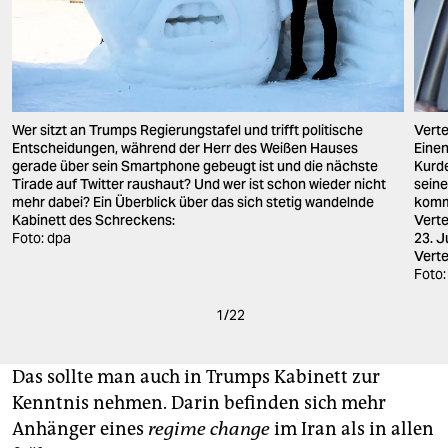
Wer sitzt an Trumps Regierungstafel und trifft politische
Verte
Entscheidungen, während der Herr des Weißen Hauses
Eine
gerade über sein Smartphone gebeugt ist und die nächste
Kurde
Tirade auf Twitter raushaut? Und wer ist schon wieder nicht
seine
mehr dabei? Ein Überblick über das sich stetig wandelnde
komm
Kabinett des Schreckens:
Verte
Foto: dpa
23. J
Verte
Foto:
1
/
22
Das sollte man auch in Trumps Kabinett zur
Kenntnis nehmen. Darin befinden sich mehr
Anhänger eines
regime change
im Iran als in allen