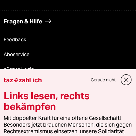
Fragen & Hilfe
Feedback
Aboservice
ePaper Login
taz
zahl ich
Gerade nicht

Downloads für Abonnierende
Links lesen, rechts
bekämpfen
© 2026 taz Verlags und Vertriebs GmbH
Alle Rechte vorbehalten. Bei rechtlichen Fragen oder für Genehmigungen
Mit doppelter Kraft für eine offene Gesellschaft!
wenden Sie sich bitte an
lizenzen@taz.de
Besonders jetzt brauchen Menschen, die sich gegen
Rechtsextremismus einsetzen, unsere Solidarität.