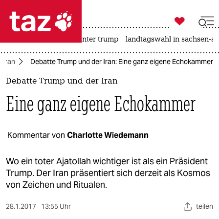

taz zahl ich
nahost-konflikt
usa unter trump
landtagswahl in sachsen-an

taz zahl ich
Iran
Debatte Trump und der Iran: Eine ganz eigene Echokammer
taz zahl ich
Debatte Trump und der Iran
themen
Eine ganz eigene Echokammer
politik
öko
Kommentar von
Charlotte Wiedemann
gesellschaft
Wo ein toter Ajatollah wichtiger ist als ein Präsident
Trump. Der Iran präsentiert sich derzeit als Kosmos
kultur
von Zeichen und Ritualen.
sport
28.1.2017
13:55 Uhr
teilen