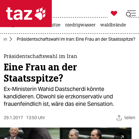

taz zahl ich
krieg in der ukraine
hitze
niedrigwasser
waldbrände

taz zahl ich
Iran
Präsidentschaftswahl im Iran: Eine Frau an der Staatsspitze?
taz zahl ich
themen
Präsidentschaftswahl im Iran
Eine Frau an der
politik
Staatsspitze?
öko
Ex-Ministerin Wahid Dastscherdi könnte
kandidieren. Obwohl sie erzkonservativ und
gesellschaft
frauenfeindlich ist, wäre das eine Sensation.
kultur
29.1.2017
13:50 Uhr
teilen
sport