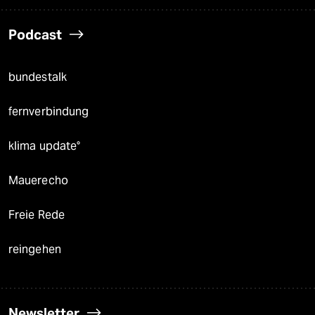
Podcast
bundestalk
fernverbindung
klima update°
Mauerecho
Freie Rede
reingehen
Newsletter