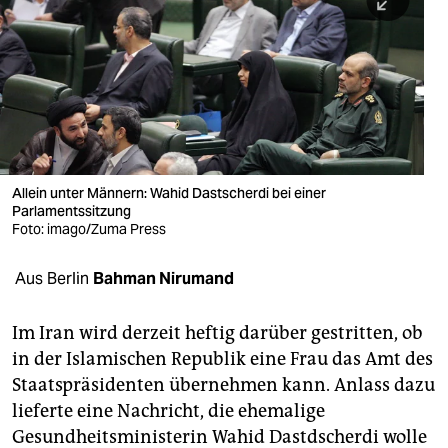
berlin
nord
wahrheit
verlag
verlag
Allein unter Männern: Wahid Dastscherdi bei einer
Parlamentssitzung
veranstaltungen
Foto: imago/Zuma Press
shop
Aus Berlin
Bahman Nirumand
fragen & hilfe
unterstützen
Im Iran wird derzeit heftig darüber gestritten, ob
in der Islamischen Republik eine Frau das Amt des
abo
Staatspräsidenten übernehmen kann. Anlass dazu
lieferte eine Nachricht, die ehemalige
genossenschaft
Gesundheitsministerin Wahid Dastdscherdi wolle