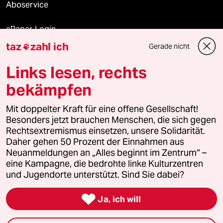
Aboservice
ePaper Login
taz
zahl ich
Gerade nicht

Downloads für Abonnierende
Links lesen, rechts
bekämpfen
© 2026 taz Verlags und Vertriebs GmbH
Alle Rechte vorbehalten. Bei rechtlichen Fragen oder für Genehmigungen
Mit doppelter Kraft für eine offene Gesellschaft!
wenden Sie sich bitte an
lizenzen@taz.de
Besonders jetzt brauchen Menschen, die sich gegen
Rechtsextremismus einsetzen, unsere Solidarität.
Daher gehen 50 Prozent der Einnahmen aus
Feedback
Redaktionsstatut
Kommune-Richtlinien
KI-
Neuanmeldungen an „Alles beginnt im Zentrum“ –
eine Kampagne, die bedrohte linke Kulturzentren
Leitlinie
Informant
Datenschutz
Impressum
AGB
und Jugendorte unterstützt. Sind Sie dabei?
Seitenwende
Einwilligungen widerrufen (Ads)

Ja, ich will