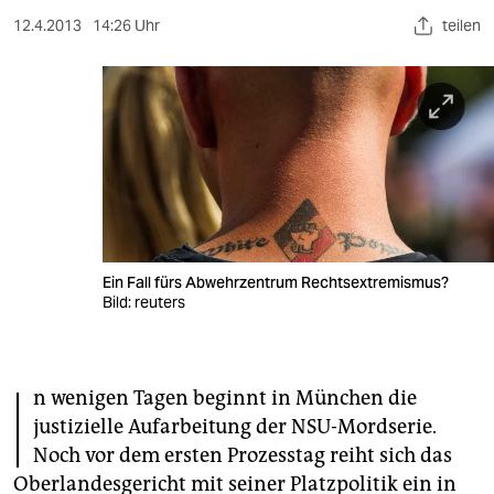
berlin
12.4.2013
14:26 Uhr
teilen
nord
wahrheit
verlag
verlag
veranstaltungen
shop
Ein Fall fürs Abwehrzentrum Rechtsextremismus?
Bild: reuters
fragen & hilfe
unterstützen
I
n wenigen Tagen beginnt in München die
abo
justizielle Aufarbeitung der NSU-Mordserie.
Noch vor dem ersten Prozesstag reiht sich das
genossenschaft
Oberlandesgericht mit seiner Platzpolitik ein in