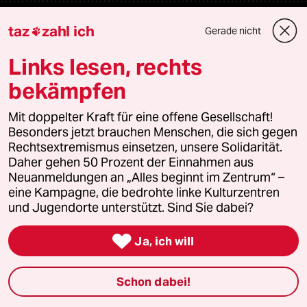
Newsletter
taz
zahl ich
Gerade nicht

Links lesen, rechts
team zukunft
bekämpfen
taz frisch
Mit doppelter Kraft für eine offene Gesellschaft!
Besonders jetzt brauchen Menschen, die sich gegen
taz zahl ich
Rechtsextremismus einsetzen, unsere Solidarität.
Daher gehen 50 Prozent der Einnahmen aus
taz lab Infobrief
Neuanmeldungen an „Alles beginnt im Zentrum“ –
eine Kampagne, die bedrohte linke Kulturzentren
und Jugendorte unterstützt. Sind Sie dabei?
Veranstaltungen

Ja, ich will
Demnächst
Schon dabei!
Vor Ort