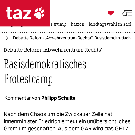

taz zahl ich
bergsteigen
usa unter trump
katzen
landtagswahl in sachs

taz zahl ich
es
Debatte Reform „Abwehrzentrum Rechts“: Basisdemokratische
taz zahl ich
Debatte Reform „Abwehrzentrum Rechts“
themen
Basisdemokratisches
politik
Protestcamp
öko
gesellschaft
Kommentar von
Philipp Schulte
kultur
Nach dem Chaos um die Zwickauer Zelle hat
Innenminister Friedrich erneut ein unübersichtliches
sport
Gremium geschaffen. Aus dem GAR wird das GETZ.