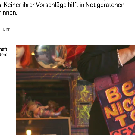
 Keiner ihrer Vorschläge hilft in Not geratenen
rInnen.
1 Uhr
haft
uters