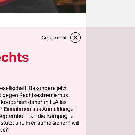
Gerade nicht
nisterium
gte neue
echts
le
länger
rende Union
lieren und
esellschaft! Besonders jetzt
rt gegen Rechtsextremismus
z kooperiert daher mit „Alles
ller Einnahmen aus Anmeldungen
chen
. September – an die Kampagne,
r
rstützt und Freiräume sichern will,
bei?