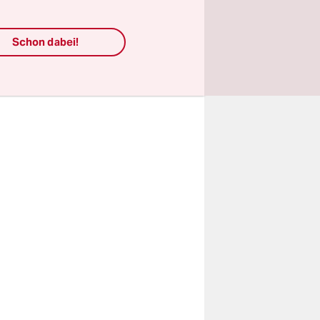
rstützung
Schon dabei!
er
rgrund zu