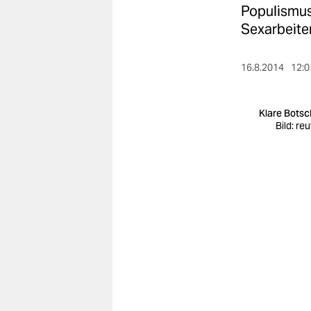
berlin
Populismus.
Sexarbeite
nord
wahrheit
16.8.2014
12:0
verlag
Klare Botsc
verlag
Bild: re
veranstaltungen
shop
fragen & hilfe
unterstützen
abo
genossenschaft