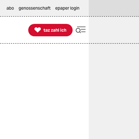
abo
genossenschaft
epaper login

taz zahl ich
taz zahl ich