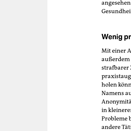
angesehen.
Gesundheit
Wenig pr
Mit einer A
außerdem d
strafbarer
praxistaug
holen könn
Namens auf
Anonymität
in kleiner
Probleme b
andere Tät