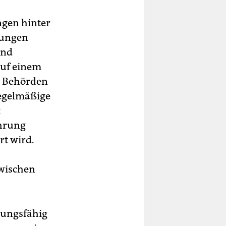
ngen hinter
dungen
und
auf einem
n Behörden
regelmäßige
t
ehrung
rt wird.
zwischen
dlungsfähig