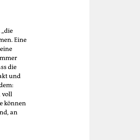
 „die
men. Eine
keine
 immer
ss die
takt und
udem:
 voll
ge können
und, an