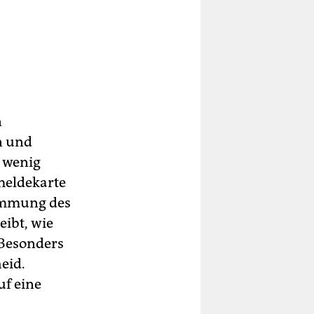
n
n und
t wenig
meldekarte
timmung des
eibt, wie
 Besonders
eid.
f eine