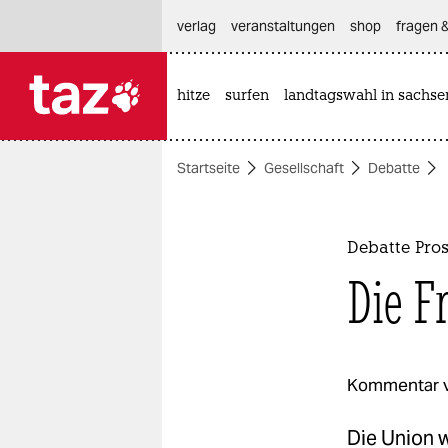
hautnavigation anspringen
hauptinhalt anspringen
footer anspringen
verlag
veranstaltungen
shop
fragen &
hitze
surfen
landtagswahl in sachse

taz zahl ich
taz zahl ich
Startseite
Gesellschaft
Debatte
themen
politik
Debatte Pros
öko
Die Fr
gesellschaft
kultur
Kommentar 
sport
Die Union w