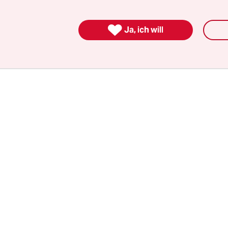
chtsverletzung ist. Ist hier tatsächlich die Unte
r Frauen in Notlagen das Ziel? Vielmehr scheinen

Ja, ich will
ngsdruck und ein Abzielen auf das Bauchgefühl d
keit beim sensiblen Thema Prostitution im Vorde