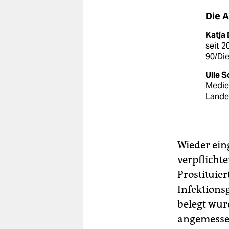
Die 
Katja
seit 2
90/Di
Ulle 
Medie
Lande
Wieder ein
verpflicht
Prostituier
Infektions
belegt wur
angemessen