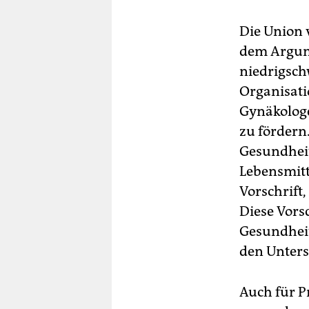
Die Union 
dem Argum
niedrigsch
Organisati
Gynäkologe
zu fördern
Gesundheit
Lebensmitt
Vorschrift
Diese Vors
Gesundheit
den Unter
Auch für Pr