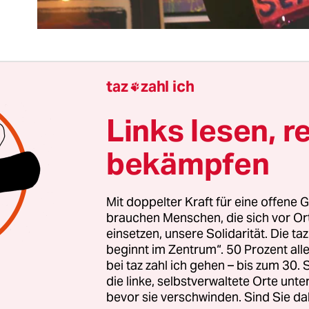
taz
zahl ich

 Wochen übt die Union Druck auf das Familienmi
 und fordert, das im Koalitionsvertrag angekündi
Links lesen, r
stitutionsgesetz zügig umzusetzen. Es wird zur Ei
bekämpfen
a „das Leid der Frauen in der Prostitution nicht 
“ sei. Weshalb die seit 2005 durchgängig regie
inen Finger gerührt hat, um Prostitution zu regu
Mit doppelter Kraft für eine offene G
te zu unterstützen, bleibt unbeantwortet.
brauchen Menschen, die sich vor O
einsetzen, unsere Solidarität. Die ta
beginnt im Zentrum“. 50 Prozent a
ischt die Union drei Bereiche mit unterschiedli
bei taz zahl ich gehen – bis zum 30
en: die legale Prostitution, die Ausbeutung in de
die linke, selbstverwaltete Orte unte
bevor sie verschwinden. Sind Sie da
n und die Zwangsprostitution, die eine strafbare