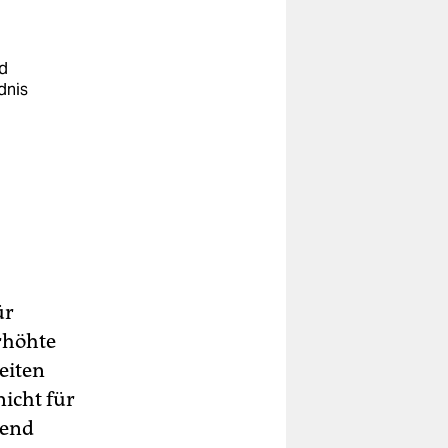
nd
dnis
ür
erhöhte
eiten
icht für
rend