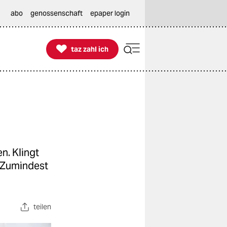
abo
genossenschaft
epaper login

taz zahl ich
taz zahl ich
n. Klingt
. Zumindest
teilen