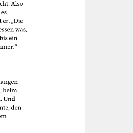
cht. Also
 es
 er. „Die
essen was,
bis ein
mmer.“
 langen
o, beim
u. Und
nte, den
nem