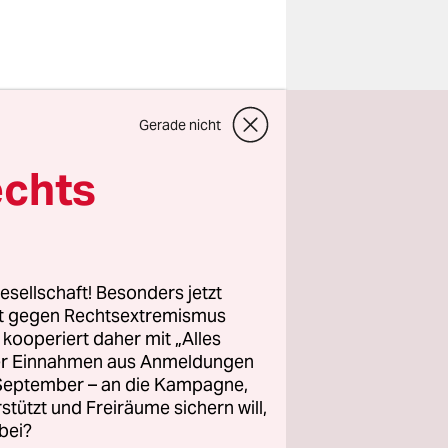
f unten in
Gerade nicht
t
echts
ritt,
esellschaft! Besonders jetzt
ang, also
rt gegen Rechtsextremismus
z kooperiert daher mit „Alles
ller Einnahmen aus Anmeldungen
. September – an die Kampagne,
nsgesetz
rstützt und Freiräume sichern will,
bei?
 drucksen