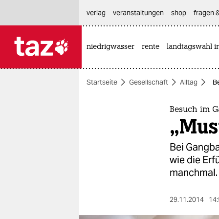
hautnavigation anspringen
hauptinhalt anspringen
footer anspringen
verlag
veranstaltungen
shop
fragen &
niedrigwasser
rente
landtagswahl i

taz zahl ich
taz zahl ich
Startseite
Gesellschaft
Alltag
B
themen
politik
Besuch im G
„Must
öko
Bei Gangba
gesellschaft
wie die Erf
manchmal.
kultur
sport
29.11.2014
14: