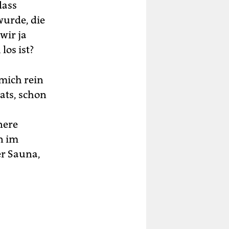
dass
urde, die
wir ja
los ist?
 mich rein
ats, schon
nere
n im
r Sauna,