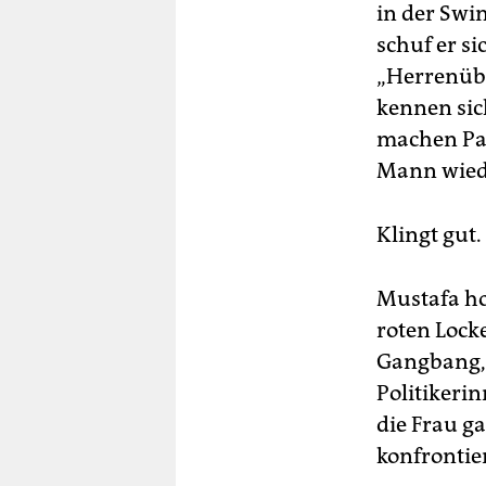
in der Swi
schuf er si
„Herrenübe
kennen sic
machen Pau
Mann wied
Klingt gut
Mustafa ho
roten Lock
Gangbang, 
Politikeri
die Frau g
konfrontie