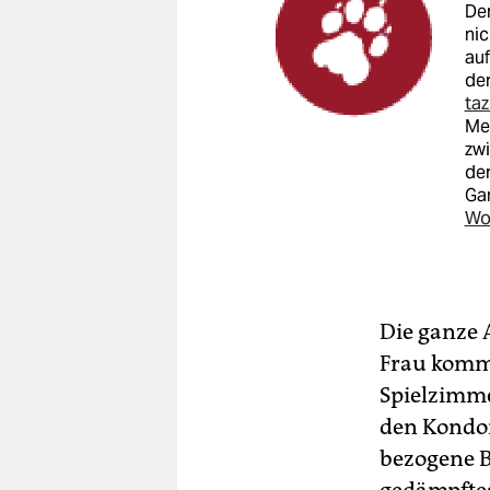
Der
nic
auf
der
ta
Men
zwi
der
Ga
Wo
Die ganze 
Frau kommt
Spielzimme
den Kondom
bezogene B