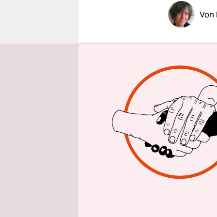
epaper login
Von
Wie das sc
Neukölln, d
„Erlebnisw
Rotlichtmil
„Erlebnisw
Flatrate, 1
Frauenpoli
viele Männ
Gruppenve
Frauenmini
schreiben.