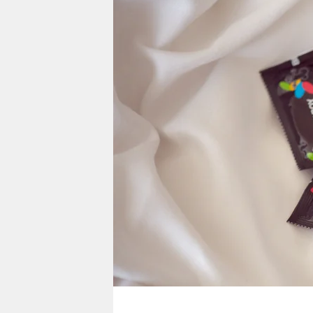
berlin
nord
wahrheit
verlag
verlag
veranstaltungen
shop
fragen & hilfe
unterstützen
abo
genossenschaft