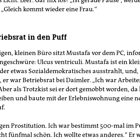
Licht. Leer. Gar nix los? „Ist gerade Pause“, werde
. „Gleich kommt wieder eine Frau.“
iebsrat in den Puff
gen, kleinen Büro sitzt Mustafa vor dem PC, info
geschwüre: Ulcus ventriculi. Mustafa ist ein kle
 der etwas Sozialdemokratisches ausstrahlt, und,
, er war Betriebsrat bei Daimler. „Ich war Arbeite
 Aber als Trotzkist sei er dort gemobbt worden, da 
iben und baute mit der Erlebniswohnung eine n
f.
egen Prostitution. Ich war bestimmt 500-mal im Pu
cht fünfmal schön. Ich wollte etwas anderes.“ Er 