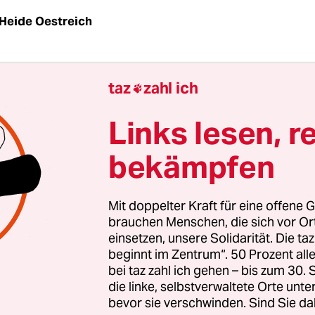
Heide Oestreich
hon aussieht. Ein schmuddeliger Hauseingang tie
taz
zahl ich

as kein Nobelbezirk Berlins ist. Klingeln bei
ohnung“. Drinnen im Hausflur müffelt es. Ist hal
Links lesen, r
ieu, billige Sorte. Ich bin auf Reportage. Die
bekämpfen
ohnung“ bietet Gangbang-Partys an. 90 Euro Eint
1 Stunden geöffnet.
Mit doppelter Kraft für eine offene G
tikerinnen in Deutschland sind sich einig: Gangb
brauchen Menschen, die sich vor O
einsetzen, unsere Solidarität. Die ta
er mit wenig Frauen, das ist so ähnlich wie
beginnt im Zentrum“. 50 Prozent a
rgewaltigung, das muss verboten werden.
bei taz zahl ich gehen – bis zum 30
sterin Schwesig will das
in ein neues Prostitutio
die linke, selbstverwaltete Orte unte
bevor sie verschwinden. Sind Sie da
 Die CDU ist sowieso dafür, aber auch die Grünen