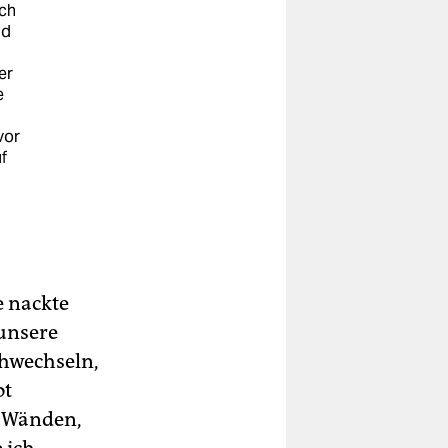
och
id
er
e
vor
f
e nackte
 unsere
chwechseln,
ot
n Wänden,