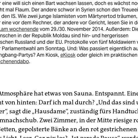
 eine will sich einen Bart wachsen lassen, doch es wächst n
ht mal Flaum. Der andere schwor in Syrien schon den Treuee
 den IS. Wie zwei junge Islamisten vom Märtyrertod träumen,
 eine vor dem Rechner, der andere vor Gericht, lesen Sie in d
z.am wochenende
vom 29./30. November 2014. Außerdem: Di
schen in der Republik Moldau sind hin- und hergerissen
schen Russland und der EU. Protokolle von fünf Moldawiern 
 Parlamentwahl am Sonntag. Und: Was passiert eigentlich au
ngbang-Partys? Am Kiosk,
eKiosk
oder gleich im praktischen
chenendabo
.
Atmosphäre hat etwas von Sauna. Entspannt. Ein
 von hinten: Darf ich mal durch? „Und das sind
r“, sagt die „Hausdame“, zuständig fürs Handtu
nachschub. Zwei Zimmer, in der Mitte riesige r
etten, gepolsterte Bänke an den rot gestrichene