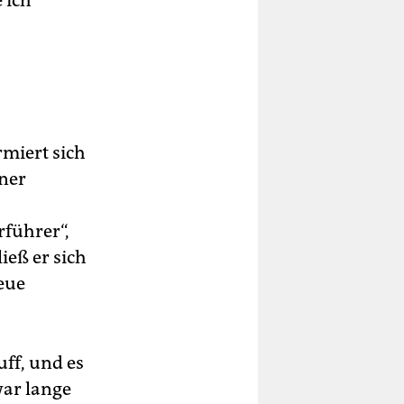
 ich
rmiert sich
iner
rführer“,
ließ er sich
eue
ff, und es
war lange