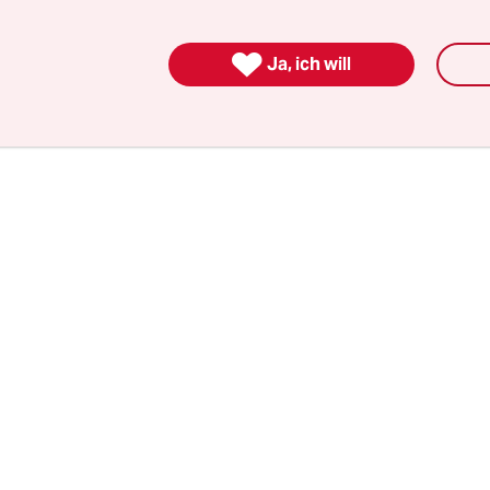
dem Thema, und die SPDlerinnen sind ganz sich
ist menschenunwürdige Sexualität.

Ja, ich will