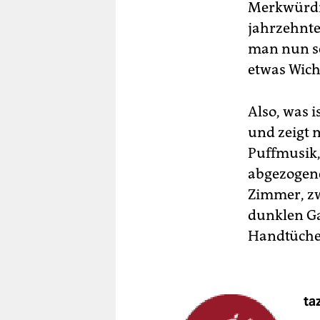
Merkwürdig 
jahrzehnte
man nun sch
etwas Wicht
Also, was i
und zeigt 
Puffmusik,
abgezogene
Zimmer, zw
dunklen G
Handtücher
ta