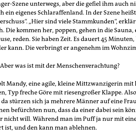
nger-Szene unterwegs, aber die gefiel ihm auch ni
ch ein eigenes Schlaraffenland. In der Szene heißt
rschuss“. „Hier sind viele Stammkunden“, erklärt
h. Die kommen her, poppen, gehen in die Sauna, 
se, reden. Sie haben Zeit. Es dauert 45 Minuten, 
er kann. Die verbringt er angenehm im Wohnzi
. Aber was ist mit der Menschenverachtung?
lt Mandy, eine agile, kleine Mittzwanzigerin mit
en, Typ freche Göre mit riesengroßer Klappe. Als
da stürzen sich ja mehrere Männer auf eine Fra
nnen befürchten nun, dass da einer dabei sein kön
ar nicht will. Während man im Puff ja nur mit ei
rt ist, und den kann man ablehnen.