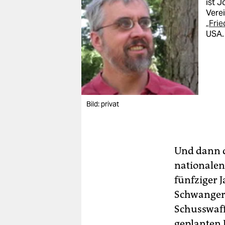
ist J
Verei
„Frie
USA.
Bild: privat
Und dann 
nationale
fünfziger 
Schwangers
Schusswaff
geplanten 