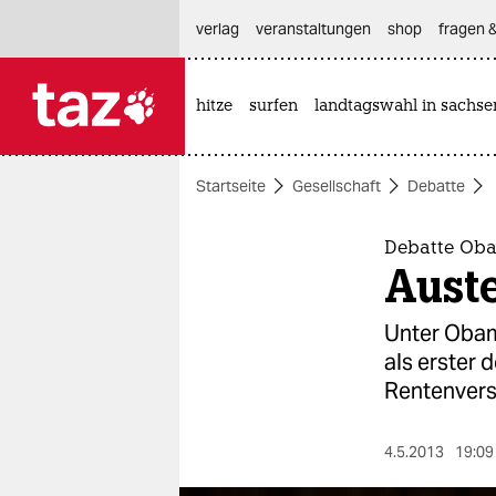
hautnavigation anspringen
hauptinhalt anspringen
footer anspringen
verlag
veranstaltungen
shop
fragen &
hitze
surfen
landtagswahl in sachse

taz zahl ich
taz zahl ich
Startseite
Gesellschaft
Debatte
themen
politik
Debatte Oba
Auste
öko
Unter Obama
gesellschaft
als erster 
Rentenvers
kultur
sport
4.5.2013
19:09