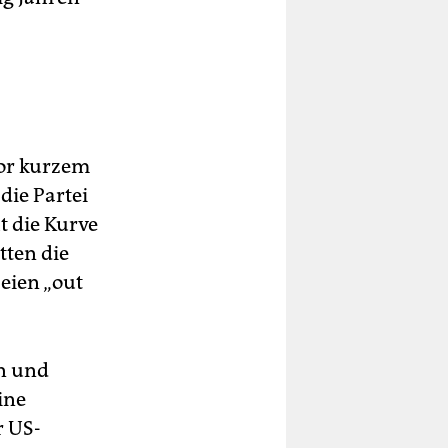
vor kurzem
die Partei
t die Kurve
tten die
eien „out
en und
ine
r US-