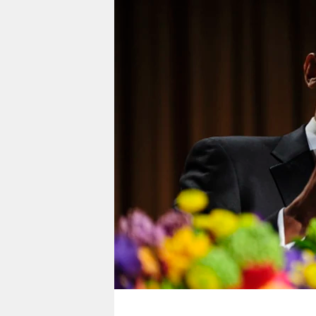
berlin
nord
wahrheit
verlag
verlag
veranstaltungen
shop
fragen & hilfe
unterstützen
abo
genossenschaft