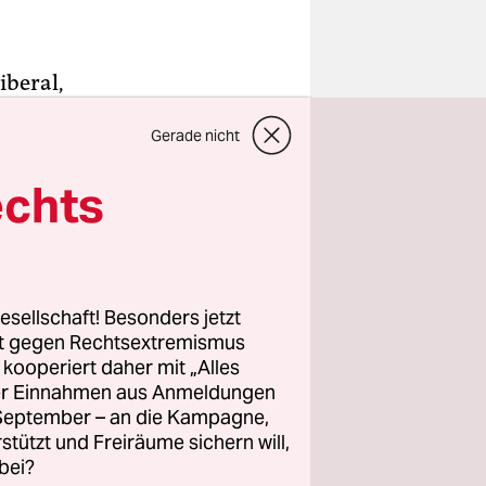
iberal,
ächst. Das
Gerade nicht
nd die
 im
echts
en. Bei der
t
hem
esellschaft! Besonders jetzt
rt gegen Rechtsextremismus
ikanischen
z kooperiert daher mit „Alles
ller Einnahmen aus Anmeldungen
harten
. September – an die Kampagne,
GBT
rstützt und Freiräume sichern will,
nklusivität
bei?