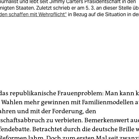
ournalist und lebt seit Jimmy Carters Präsidentschaft in den
nigten Staaten. Zuletzt schrieb er am 5. 3. an dieser Stelle üb
den schaffen mit Wehrpflicht“
in Bezug auf die Situation in de
das republikanische Frauenproblem: Man kann k
n Wahlen mehr gewinnen mit Familienmodellen a
Jahren und mit der Forderung, den
chaftsabbruch zu verbieten. Bemerkenswert au
endebatte. Betrachtet durch die deutsche Brille 
Reformen lahm. Doch zum ersten Mal seit zwanz