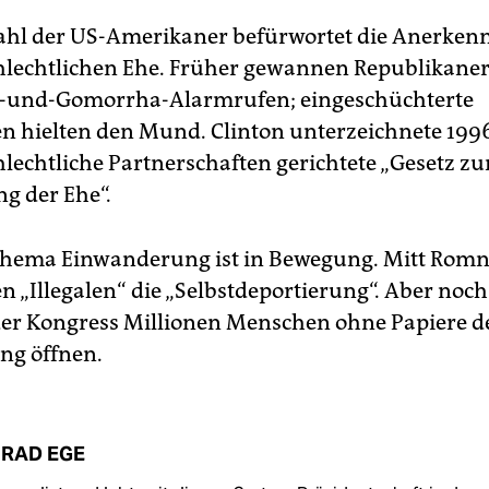
hl der US-Amerikaner befürwortet die Anerken
hlechtlichen Ehe. Früher gewannen Republikane
-und-Gomorrha-Alarmrufen; eingeschüchterte
 hielten den Mund. Clinton unterzeichnete 199
hlechtliche Partnerschaften gerichtete „Gesetz zu
ng der Ehe“.
Thema Einwanderung ist in Bewegung. Mitt Rom
n „Illegalen“ die „Selbstdeportierung“. Aber noch
der Kongress Millionen Menschen ohne Papiere d
ung öffnen.
RAD EGE