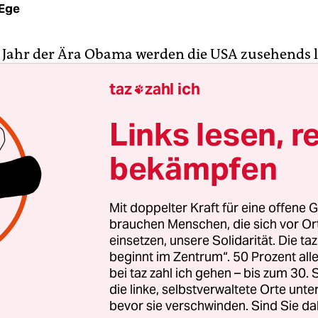
Ege
 Jahr der Ära Obama werden die USA zusehends l
reizügig. Doch die wirtschaftliche Ungleichheit w
taz
zahl ich

derspruch: Es reflektiert die Machtverhältnisse u
er Elite. Das sprichwörtliche eine Prozent bleibt
Links lesen, r
 locker. Da dürften die Linken auf die Straße geh
bekämpfen
politik verteidigt man die eigenen Interessen: mi
n, Lobbyisten und, wenn’s sein muss, polizeilic
Mit doppelter Kraft für eine offene G
brauchen Menschen, die sich vor O
in paar Jahren undenkbar: Der Chef der US-amer
einsetzen, unsere Solidarität. Die ta
beginnt im Zentrum“. 50 Prozent a
iga NHL, Gary Bettman, verkündete kürzlich, die 
bei taz zahl ich gehen – bis zum 30
t den gekrümmten Stöcken unterstützten die „L
die linke, selbstverwaltete Orte unte
(Lesbian, Gay, Bisexual, Trans). Hockey sei für I
bevor sie verschwinden. Sind Sie da