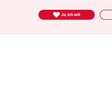
is, in den Umkleidekabinen und in den Stadien“. 
ga NFL und die Basketballliga NBA betonen ebenfal

Ja, ich will
ieler seien willkommen.