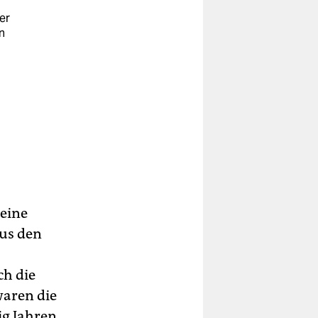
er
n
eine
us den
ch die
waren die
ig Jahren