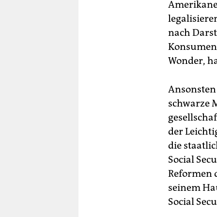
Amerikaner
legalisier
nach Darst
Konsument 
Wonder, ha
Ansonsten g
schwarze M
gesellschaf
der Leichti
die staatli
Social Sec
Reformen d
seinem Ha
Social Secu