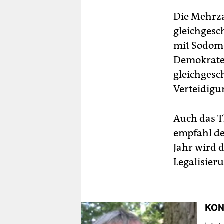
Die Mehrza
gleichgesc
mit Sodom
Demokraten
gleichgesc
Verteidigu
Auch das 
empfahl de
Jahr wird 
Legalisier
KON