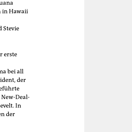
huana
 in Hawaii
 Stevie
r erste
a bei all
ident, der
geführte
r New-Deal-
velt. In
en der