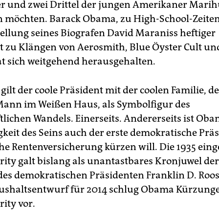
 und zwei Drittel der jungen Amerikaner Mari
en möchten. Barack Obama, zu High-School-Zeiten
ellung seines Biografen David Maraniss heftiger
zu Klängen von Aerosmith, Blue Öyster Cult und
t sich weitgehend herausgehalten.
ilt der coole Präsident mit der coolen Familie, de
ann im Weißen Haus, als Symbolfigur des
tlichen Wandels. Einerseits. Andererseits ist Obam
gkeit des Seins auch der erste demokratische Präs
che Rentenversicherung kürzen will. Die 1935 ein
urity galt bislang als unantastbares Kronjuwel de
es demokratischen Präsidenten Franklin D. Roose
ushaltsentwurf für 2014 schlug Obama Kürzung
rity vor.