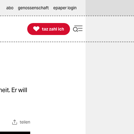
abo
genossenschaft
epaper login

taz zahl ich
taz zahl ich
it. Er will
teilen