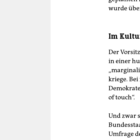
wurde über
Im Kultu
Der Vorsit
in einer h
„marginalis
kriege. Bei
Demokrate
of touch“.
Und zwar s
Bundesstaa
Umfrage de