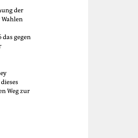
nung der
r Wahlen
6 das gegen
r
ney
 dieses
en Weg zur