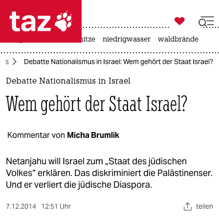

taz zahl ich
krieg in der ukraine
hitze
niedrigwasser
waldbrände

taz zahl ich
mus
Debatte Nationalismus in Israel: Wem gehört der Staat Israel?
taz zahl ich
Debatte Nationalismus in Israel
themen
Wem gehört der Staat Israel?
politik
öko
Kommentar von
Micha Brumlik
gesellschaft
Netanjahu will Israel zum „Staat des jüdischen
Volkes“ erklären. Das diskriminiert die Palästinenser.
kultur
Und er verliert die jüdische Diaspora.
sport
7.12.2014
12:51 Uhr
teilen