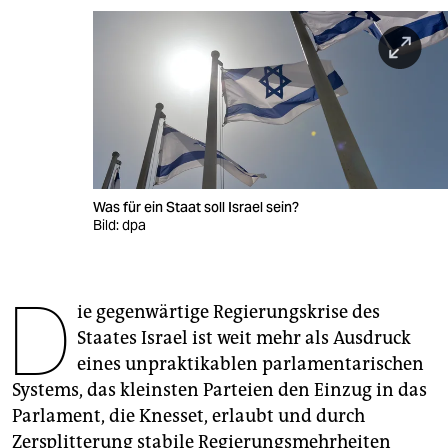
berlin
nord
wahrheit
verlag
verlag
Was für ein Staat soll Israel sein?
veranstaltungen
Bild: dpa
shop
D
fragen & hilfe
ie gegenwärtige Regierungskrise des
unterstützen
Staates Israel ist weit mehr als Ausdruck
eines unpraktikablen parlamentarischen
abo
Systems, das kleinsten Parteien den Einzug in das
genossenschaft
Parlament, die Knesset, erlaubt und durch
Zersplitterung stabile Regierungsmehrheiten