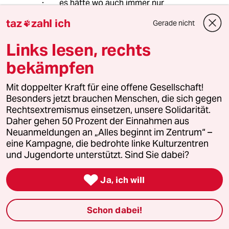
es hätte wo auch immer nur
gutgehen können, hätte man sich mit
taz
zahl ich
Gerade nicht

diesen leutz von anfang an verbündet
statt sie verdrängen zu wollen.
Links lesen, rechts
bekämpfen
4932 (Profil gelöscht)
4G
Mit doppelter Kraft für eine offene Gesellschaft!
08.12.2014
,
14:27 Uhr
Besonders jetzt brauchen Menschen, die sich gegen
@christine rölke-sommer:
Rechtsextremismus einsetzen, unsere Solidarität.
Ich bitte für meine mangelnde
Daher gehen 50 Prozent der Einnahmen aus
Bildung und für die falsche
Neuanmeldungen an „Alles beginnt im Zentrum“ –
Behauptung um Entschuldigung. Ich
eine Kampagne, die bedrohte linke Kulturzentren
wollte nur provozierend zum
und Jugendorte unterstützt. Sind Sie dabei?
Ausdruck bringen, wie weit weg man
von der Unabhängigkeitserklärung

Ja, ich will
von 1948 ist und daß, wenn sich in
den Köpfen und im Verhalten nichts
ändert, eigentlich einer von beiden
Schon dabei!
gehen muss. Aber das wissen
eigentlich auch alle.