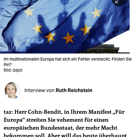
berlin
nord
wahrheit
verlag
verlag
Im multinationalen Europa hat sich ein Fehler versteckt. Finden Sie
ihn?
veranstaltungen
Bild: dapd
shop
fragen & hilfe
Interview von
Ruth Reichstein
unterstützen
taz: Herr Cohn-Bendit, in Ihrem Manifest „Für
abo
Europa“ streiten Sie vehement für einen
genossenschaft
europäischen Bundesstaat, der mehr Macht
bekommen soll. Aber will das heute überhaupt