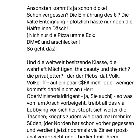
Ansonsten kommt's ja schon dicke!
Schon vergessen? Die Einführung des € ? Die
kalte Enteignung - plötzlich haste nur noch die
Hälfte inne Däsch!
( Nich nur die Pizza umme Eck:
DM=€ und arschlecken!
So geht das)!
Und die weltweit besitzende Klasse, die
wahrhaft Mächtigen, the beauty und the rich?
die privatjetter? , der der Plebs, dat Volk,
Volker ff - auf ein paar €$£¥ mehr oder weniger
kommt's dabei nicht an ( Herr
OberMinisterialdirigent - ja, Sie auch!) - so was
vom am Arsch vorbeigeht, treibt all das via
Lobbying vor sich her, stopft sich weiter die
Taschen; kriegt's zudem wie grad mal mehr im
Süden; (der Norden hat schon vorher gegessen
und verdient jetzt nochmals via Zinsen) post-
anal verabreicht und - bedient mit ihrem