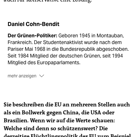
Daniel Cohn-Bendit
Der Grünen-Politiker:
Geboren 1945 in Montauban,
Frankreich. Der Studentenaktivist wurde nach dem
Pariser Mai 1968 in die Bundesrepublik abgeschoben.
Seit 1984 Mitglied der deutschen Grünen, seit 1994
Mitglied des Europaparlaments.
mehr anzeigen
Das Manifest:
"Für Europa!", gemeinsam mit dem
Vorsitzenden der Liberalen im Europäischen
Parlament, Guy Verhofstadt, verfasst. Orientiert
haben sich die beiden EU-Abgeordneten an "Empört
Sie beschreiben die EU an mehreren Stellen auch
Euch!" von Stéphane Hessel. Sie treten für einen
als ein Bollwerk gegen China, die USA oder
europäischen Bundesstaat mit einer Regierung in
Brasilien. Wenn wir auf die Werte schauen:
Brüssel ein.
Welche sind denn so schützenswert? Die
Die Buchvorstellung:
Mit Ulrich Beck sowie den
derzeitige Flüchtlingspolitik der EU zum Beispiel