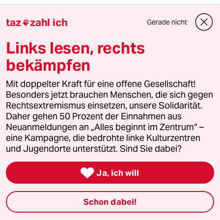
taz
zahl ich
Gerade nicht
Heinz68

H
03.10.2012
,
23:46 Uhr
Links lesen, rechts
Eine interessante Gesamtdarstellung der
Eurokrise, ihrer Ursachen, ihres Verlauf und
bekämpfen
ihrer politischen Folgen gibt es hier:
Mit doppelter Kraft für eine offene Gesellschaft!
http://www.matthiaselbers.de/docs/Das-Euro-
Besonders jetzt brauchen Menschen, die sich gegen
Desaster.pdf
Rechtsextremismus einsetzen, unsere Solidarität.
Daher gehen 50 Prozent der Einnahmen aus
Dieses Dossier zerrupft das Gesülz von Cohn-
Neuanmeldungen an „Alles beginnt im Zentrum“ –
Bendit in der Luft.
eine Kampagne, die bedrohte linke Kulturzentren
und Jugendorte unterstützt. Sind Sie dabei?

Ja, ich will
Fred Feuerstein
FF
03.10.2012
,
23:15 Uhr
Recht hast du redlope
Schon dabei!
Sich als Weltbürger zu sehen widerspricht aber