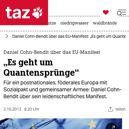

taz zahl ich
krieg in der ukraine
hitze
niedrigwasser
waldbrände

taz zahl ich
pa
Daniel Cohn-Bendit über das EU-Manifest: „Es geht um Quante
taz zahl ich
themen
Daniel Cohn-Bendit über das EU-Manifest
„Es geht um
politik
Quantensprünge“
öko
Für ein postnationales, föderales Europa mit
Sozialpakt und gemeinsamer Armee: Daniel Cohn-
gesellschaft
Bendit über sein leidenschaftliches Manifest.
kultur
2.10.2012
8:20 Uhr
teilen
sport