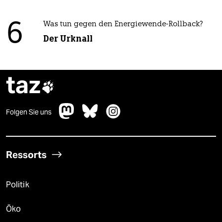
6
Was tun gegen den Energiewende-Rollback?
Der Urknall
taz

Folgen Sie uns
Ressorts
Politik
Öko