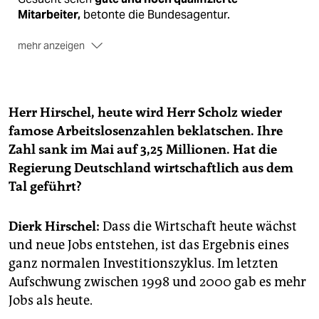
Mitarbeiter,
betonte die Bundesagentur.
mehr anzeigen
Der Chef des
Instituts für Arbeitsmarkt- und
Berufsforschung
hat der Politik indes
statistische
Tricks
vorgeworfen. Es gebe in Deutschland "
gut fünf
Millionen Menschen, die gerne arbeiten würden",
Herr Hirschel, heute wird Herr Scholz wieder
sagte Joachim Möller. Neben der offiziellen
famose Arbeitslosenzahlen beklatschen. Ihre
Erwerbslosenzahl von 3,25 Millionen gebe es etwa
Zahl sank im Mai auf 3,25 Millionen. Hat die
625.000 Menschen, die nicht arbeitslos gemeldet
Regierung Deutschland wirtschaftlich aus dem
seien. Zudem
eine Million Menschen in
Tal geführt?
arbeitsmarktpolitischen Maßnahmen.
Dierk Hirschel:
Dass die Wirtschaft heute wächst
und neue Jobs entstehen, ist das Ergebnis eines
ganz normalen Investitionszyklus. Im letzten
Aufschwung zwischen 1998 und 2000 gab es mehr
Jobs als heute.