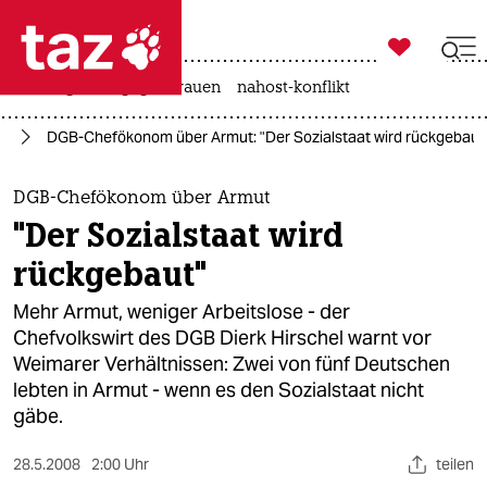

taz zahl ich
hitze
gewalt gegen frauen
nahost-konflikt

taz zahl ich
ie
DGB-Chefökonom über Armut: "Der Sozialstaat wird rückgebaut
taz zahl ich
themen
DGB-Chefökonom über Armut
"Der Sozialstaat wird
politik
rückgebaut"
öko
Mehr Armut, weniger Arbeitslose - der
Chefvolkswirt des DGB Dierk Hirschel warnt vor
gesellschaft
Weimarer Verhältnissen: Zwei von fünf Deutschen
lebten in Armut - wenn es den Sozialstaat nicht
kultur
gäbe.
sport
28.5.2008
2:00 Uhr
teilen