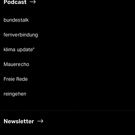
Podcast
bundestalk
fernverbindung
klima update°
Mauerecho
Freie Rede
reingehen
Newsletter