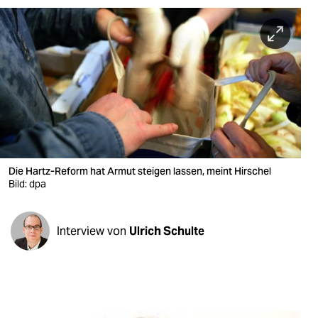
berlin
nord
wahrheit
verlag
verlag
veranstaltungen
Die Hartz-Reform hat Armut steigen lassen, meint Hirschel
shop
Bild: dpa
fragen & hilfe
Interview von
Ulrich Schulte
unterstützen
abo
genossenschaft