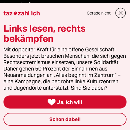
team zukunft
taz
zahl ich
Gerade nicht

taz frisch
Links lesen, rechts
taz zahl ich
bekämpfen
taz lab Infobrief
Mit doppelter Kraft für eine offene Gesellschaft!
Besonders jetzt brauchen Menschen, die sich gegen
Rechtsextremismus einsetzen, unsere Solidarität.
Daher gehen 50 Prozent der Einnahmen aus
Veranstaltungen
Neuanmeldungen an „Alles beginnt im Zentrum“ –
eine Kampagne, die bedrohte linke Kulturzentren
und Jugendorte unterstützt. Sind Sie dabei?
Demnächst

Ja, ich will
Vor Ort
Schon dabei!
Live im Stream