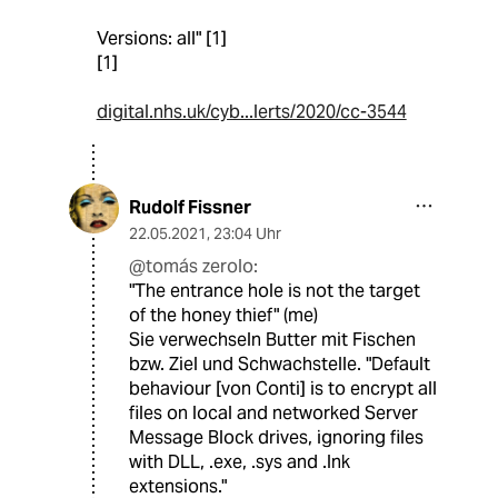
Versions: all" [1]
[1]
digital.nhs.uk/cyb...lerts/2020/cc-3544
Rudolf Fissner
22.05.2021
,
23:04 Uhr
@tomás zerolo:
"The entrance hole is not the target
of the honey thief" (me)
Sie verwechseln Butter mit Fischen
bzw. Ziel und Schwachstelle. "Default
behaviour [von Conti] is to encrypt all
files on local and networked Server
Message Block drives, ignoring files
with DLL, .exe, .sys and .lnk
extensions."