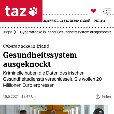

taz zahl ich
drohnen
rente
landtagswahl in sachsen-anhalt
jemen

taz zahl ich
Europa
Cyberattacke in Irland: Gesundheitssystem ausgeknockt
taz zahl ich
themen
Cyberattacke in Irland
Gesundheitssystem
politik
ausgeknockt
öko
Kriminelle haben die Daten des irischen
Gesundheitsdiensts verschlüsselt. Sie wollen 20
gesellschaft
Millionen Euro erpressen.
kultur
18.5.2021
18:47 Uhr
teilen
sport