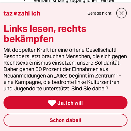
verhältnismäßig zugänglicher Teil der
Linux-Firewall:
taz
zahl ich
Gerade nicht

git.netfilter.org/...ptables/iptables.c
Links lesen, rechts
"keine saubere Trennung mehr
bekämpfen
vollziehen zwischen Daten und
Programmen"
Mit doppelter Kraft für eine offene Gesellschaft!
Besonders jetzt brauchen Menschen, die sich gegen
DEP ist doch längst Standard oder
Rechtsextremismus einsetzen, unsere Solidarität.
wollen sie die grundsätzliche Abkehr
Daher gehen 50 Prozent der Einnahmen aus
von der von-Neumann-Architektur?
Neuanmeldungen an „Alles beginnt im Zentrum“ –
eine Kampagne, die bedrohte linke Kulturzentren
und Jugendorte unterstützt. Sind Sie dabei?
jox
J
19.05.2021
,
15:52 Uhr

Ja, ich will
@Ingo Bernable:
> Ich bin ja nun wirklich auch ein
Schon dabei!
Anhänger von FOSS, aber wie groß
ist der Anteil der Computerbesitzer