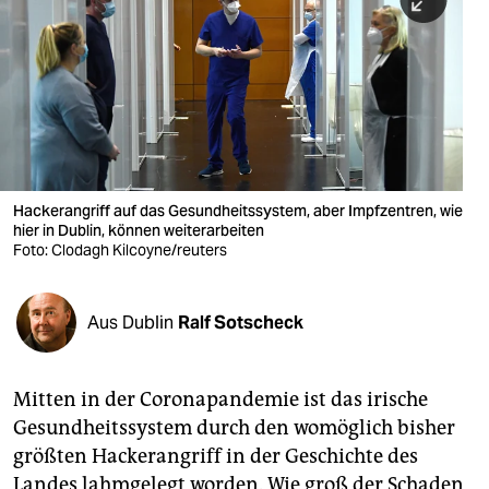
berlin
nord
wahrheit
verlag
verlag
Hackerangriff auf das Gesundheitssystem, aber Impfzentren, wie
hier in Dublin, können weiterarbeiten
veranstaltungen
Foto: Clodagh Kilcoyne/reuters
shop
fragen & hilfe
Aus Dublin
Ralf Sotscheck
unterstützen
Mitten in der Coronapandemie ist das irische
abo
Gesundheitssystem durch den womöglich bisher
genossenschaft
größten Hackerangriff in der Geschichte des
Landes lahmgelegt worden. Wie groß der Schaden