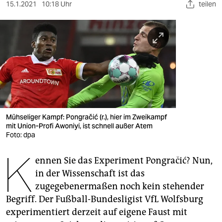
berlin
15.1.2021
10:18 Uhr
teilen
nord
wahrheit
verlag
verlag
veranstaltungen
Mühseliger Kampf: Pongračić (r.), hier im Zweikampf
shop
mit Union-Profi Awoniyi, ist schnell außer Atem
Foto: dpa
fragen & hilfe
K
ennen Sie das Experiment Pongračić? Nun,
unterstützen
in der Wissenschaft ist das
abo
zugegebenermaßen noch kein stehender
Begriff. Der Fußball-Bundesligist VfL Wolfsburg
genossenschaft
experimentiert derzeit auf eigene Faust mit