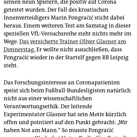
epaper login
seinen neun Spielern, die positiv auf Corona
getestet wurden. Der Fall des kroatischen
Innenverteidigers Marin Pongračić sticht dabei
heraus. Einem weiteren Test am Samstag in dieser
speziellen VfL-Versuchsreihe steht nichts mehr im
Wege.
Das versicherte Trainer Oliver Glasner am
Donnerstag.
Er wollte nicht ausschließen, dass
Pongračić wieder in der Startelf gegen RB Leipzig
steht.
Das Forschungsinteresse an Coronapatienten
speist sich beim Fußball-Bundesligisten natürlich
nicht aus einer wissenschaftlichen
Verantwortungsethik. Der leitende
Experimentator Glasner hat sein Motiv kürzlich
offen und pointiert auf den Punkt gebracht: „Wir
haben Not am Mann.“ So musste Pongračić