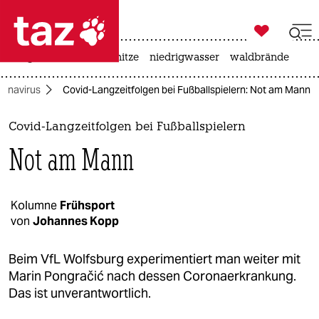

taz zahl ich
krieg in der ukraine
hitze
niedrigwasser
waldbrände

taz zahl ich
ronavirus
Covid-Langzeitfolgen bei Fußballspielern: Not am Mann
taz zahl ich
themen
Covid-Langzeitfolgen bei Fußballspielern
Not am Mann
politik
öko
Kolumne
Frühsport
von
Johannes Kopp
gesellschaft
kultur
Beim VfL Wolfsburg experimentiert man weiter mit
Marin Pongračić nach dessen Coronaerkrankung.
sport
Das ist unverantwortlich.