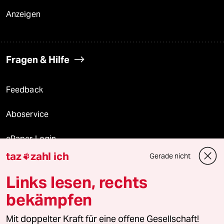
Anzeigen
Fragen & Hilfe
Feedback
Aboservice
ePaper Login
taz
zahl ich
Gerade nicht

Downloads für Abonnierende
Links lesen, rechts
bekämpfen
© 2026 taz Verlags und Vertriebs GmbH
Alle Rechte vorbehalten. Bei rechtlichen Fragen oder für Genehmigungen
Mit doppelter Kraft für eine offene Gesellschaft!