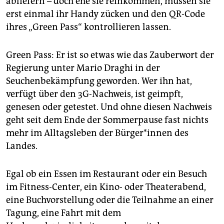
abliefern – doch ehe sie reinkommen, müssen sie
epaper login
erst einmal ihr Handy zücken und den QR-Code
ihres „Green Pass“ kontrollieren lassen.
Green Pass: Er ist so etwas wie das Zauberwort der
Regierung unter Mario Draghi in der
Seuchenbekämpfung geworden. Wer ihn hat,
verfügt über den 3G-Nachweis, ist geimpft,
genesen oder getestet. Und ohne diesen Nachweis
geht seit dem Ende der Sommerpause fast nichts
mehr im Alltagsleben der Bür­ge­r*in­nen des
Landes.
Egal ob ein Essen im Restaurant oder ein Besuch
im Fitness-Center, ein Kino- oder Theaterabend,
eine Buchvorstellung oder die Teilnahme an einer
Tagung, eine Fahrt mit dem