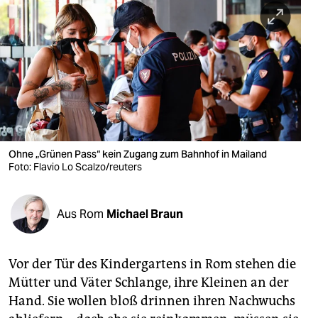
berlin
nord
wahrheit
verlag
verlag
veranstaltungen
Ohne „Grünen Pass“ kein Zugang zum Bahnhof in Mailand
Foto: Flavio Lo Scalzo/reuters
shop
fragen & hilfe
Aus Rom
Michael Braun
unterstützen
Vor der Tür des Kindergartens in Rom stehen die
abo
Mütter und Väter Schlange, ihre Kleinen an der
genossenschaft
Hand. Sie wollen bloß drinnen ihren Nachwuchs