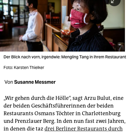
berlin
nord
wahrheit
verlag
verlag
Der Blick nach vorn, irgendwie: Mengling Tang in ihrem Restaurant
veranstaltungen
Foto: Karsten Thielker
shop
Von
Susanne Messmer
fragen & hilfe
unterstützen
„Wir gehen durch die Hölle“, sagt Arzu Bulut, eine
der beiden Geschäftsführerinnen der beiden
abo
Restaurants Osmans Töchter in Charlottenburg
und Prenzlauer Berg. In den nun fast zwei Jahren,
genossenschaft
in denen die taz
drei Berliner Restaurants durch