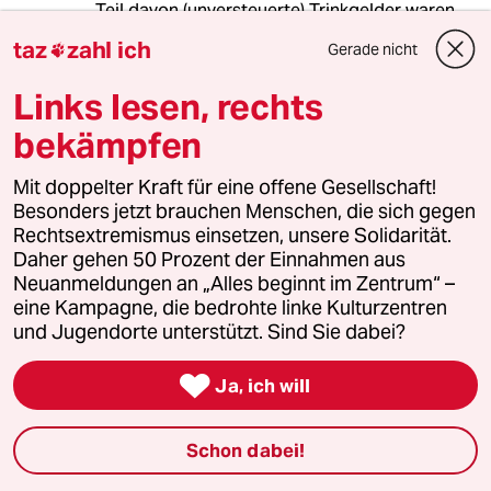
Teil davon (unversteuerte) Trinkgelder waren.
Es ist ganz gut, wenn das Irgendwann nicht
taz
zahl ich
Gerade nicht

mehr so weitergeht.
Ich hatte im Sommer den Eindruck, dass die
Links lesen, rechts
Gastronomie extrem gut besucht war, da war
ein großer Nachholbedarf. Überhaupt habe ich
bekämpfen
den Eindruck, dass man in den letzten Jahren
immer mehr auswärts gegessen hat, es immer
Mit doppelter Kraft für eine offene Gesellschaft!
mehr Restaurants gibt und diese auch gut
Besonders jetzt brauchen Menschen, die sich gegen
besucht sind, jedenfalls in den großen Städten.
Rechtsextremismus einsetzen, unsere Solidarität.
Natürlich ist eine Pandemie auch ein Stück weit
Daher gehen 50 Prozent der Einnahmen aus
unternehmerisches Risiko.
Neuanmeldungen an „Alles beginnt im Zentrum“ –
PS: Wo gibt's denn Kinder, die mit 7 noch nicht
eine Kampagne, die bedrohte linke Kulturzentren
eingeschult sind?
und Jugendorte unterstützt. Sind Sie dabei?

Ja, ich will
Django
D
30.01.2022
,
21:03 Uhr
Schon dabei!
@Ruediger: