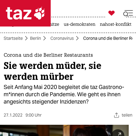

taz zahl ich
krieg in der ukraine
hitze
us-demokraten
nahost-konflikt

taz zahl ich
Startseite
Berlin
Coronavirus
Corona und die Berliner Re
taz zahl ich
themen
Corona und die Berliner Restaurants
Sie werden müder, sie
politik
werden mürber
öko
Seit Anfang Mai 2020 begleitet die taz Gas­tro­no­
m*in­nen durch die Pandemie. Wie geht es ihnen
gesellschaft
angesichts steigender Inzidenzen?
kultur
27.1.2022
9:00 Uhr
teilen
sport