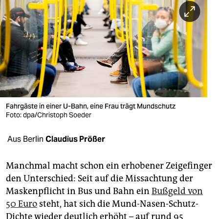
berlin
nord
wahrheit
verlag
verlag
veranstaltungen
Fahrgäste in einer U-Bahn, eine Frau trägt Mundschutz
Foto: dpa/Christoph Soeder
shop
Aus Berlin
Claudius Prößer
fragen & hilfe
unterstützen
Manchmal macht schon ein erhobener Zeigefinger
den Unterschied: Seit auf die Missachtung der
abo
Maskenpflicht in Bus und Bahn ein
Bußgeld von
genossenschaft
50 Euro
steht, hat sich die Mund-Nasen-Schutz-
Dichte wieder deutlich erhöht – auf rund 95