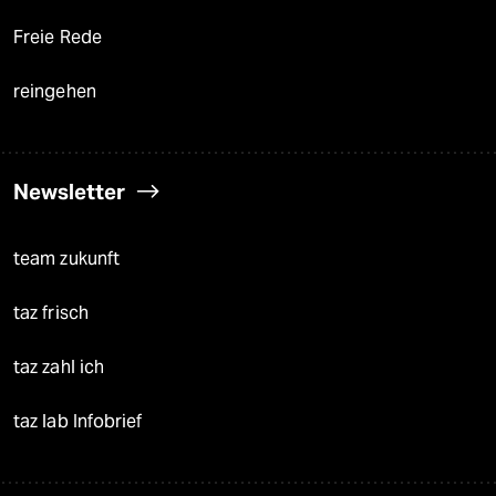
Freie Rede
reingehen
Newsletter
team zukunft
taz frisch
taz zahl ich
taz lab Infobrief