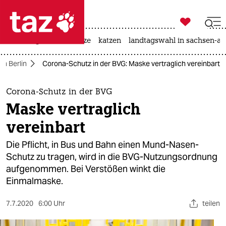

taz zahl ich
iran-krieg
ceuta
hitze
katzen
landtagswahl in sachsen-an

taz zahl ich
in Berlin
Corona-Schutz in der BVG: Maske vertraglich vereinbart
taz zahl ich
themen
Corona-Schutz in der BVG
Maske vertraglich
politik
vereinbart
öko
Die Pflicht, in Bus und Bahn einen Mund-Nasen-
Schutz zu tragen, wird in die BVG-Nutzungsordnung
gesellschaft
aufgenommen. Bei Verstößen winkt die
Einmalmaske.
kultur
sport
7.7.2020
6:00 Uhr
teilen