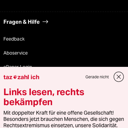
Fragen & Hilfe
Feedback
Aboservice
ePaper Login
taz
zahl ich
Gerade nicht

Downloads für Abonnierende
Links lesen, rechts
bekämpfen
© 2026 taz Verlags und Vertriebs GmbH
Mit doppelter Kraft für eine offene Gesellschaft!
Alle Rechte vorbehalten. Bei rechtlichen Fragen oder für Genehmigungen
wenden Sie sich bitte an
lizenzen@taz.de
Besonders jetzt brauchen Menschen, die sich gegen
Rechtsextremismus einsetzen, unsere Solidarität.