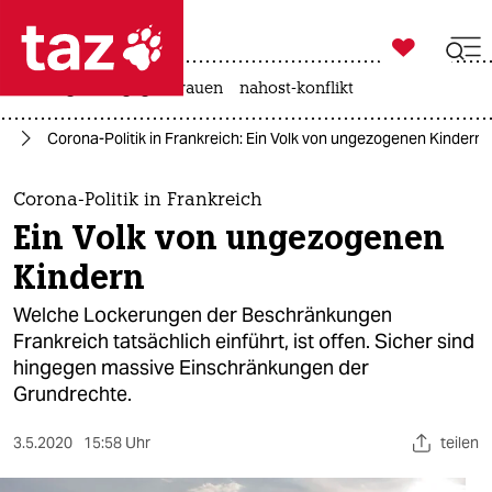

taz zahl ich
hitze
gewalt gegen frauen
nahost-konflikt

taz zahl ich
on
Corona-Politik in Frankreich: Ein Volk von ungezogenen Kindern
taz zahl ich
themen
Corona-Politik in Frankreich
Ein Volk von ungezogenen
politik
Kindern
öko
Welche Lockerungen der Beschränkungen
Frankreich tatsächlich einführt, ist offen. Sicher sind
gesellschaft
hingegen massive Einschränkungen der
Grundrechte.
kultur
sport
3.5.2020
15:58 Uhr
teilen