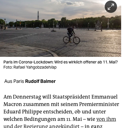
berlin
nord
wahrheit
verlag
verlag
veranstaltungen
Paris im Corona-Lockdown: Wird es wirklich offener ab 11. Mai?
Foto: Rafael Yahgobzadeh/ap
shop
Aus Paris
Rudolf Balmer
fragen & hilfe
unterstützen
Am Donnerstag will Staatspräsident Emmanuel
Macron zusammen mit seinem Premierminister
abo
Eduard Philippe entscheiden, ob und unter
genossenschaft
welchen Bedingungen am 11. Mai – wie
von ihm
und der Regierung angekündigt
– in ganz