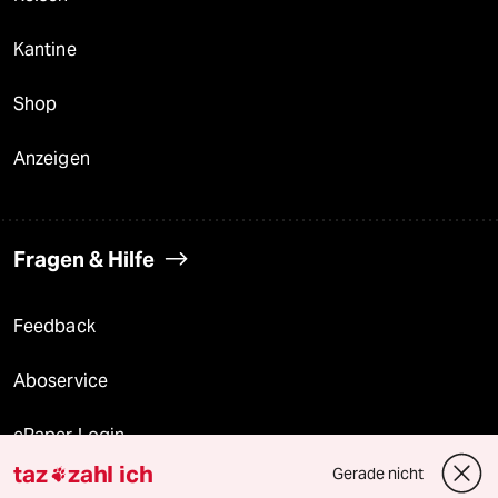
Kantine
Shop
Anzeigen
Fragen & Hilfe
Feedback
Aboservice
ePaper Login
taz
zahl ich
Gerade nicht

Downloads für Abonnierende